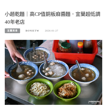
小趙乾麵｜高CP值銅板麻醬麵．宜蘭超低調
40年老店
宜蘭美食
BONIETW
2026-01-27