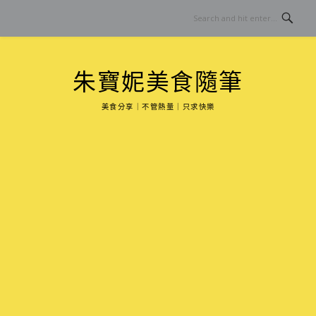
Skip
to
content
朱寶妮美食隨筆
美食分享｜不管熱量｜只求快樂