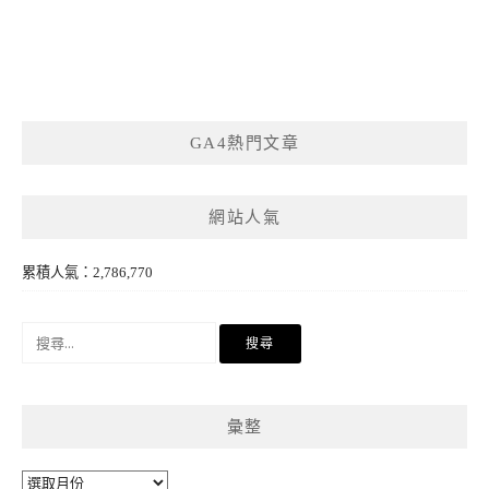
GA4熱門文章
網站人氣
累積人氣：2,786,770
搜
尋
關
鍵
彙整
字:
彙