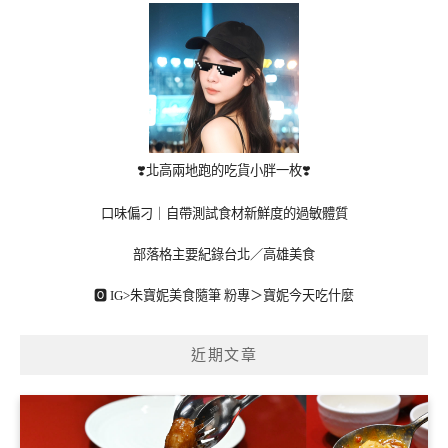
❣️北高兩地跑的吃貨小胖一枚❣️
口味偏刁｜自帶測試食材新鮮度的過敏體質
部落格主要紀錄台北／高雄美食
🅾 IG>
朱寶妮美食隨筆
粉專＞
寶妮今天吃什麼
近期文章