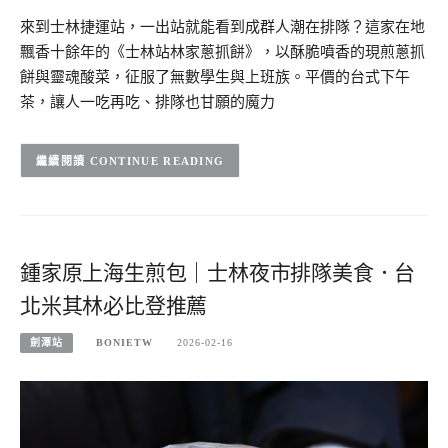
來到士林捷運站，一出站就能看到成群人潮在排隊？這家在地
飄香十餘年的《士林站林家蔥抓餅》，以酥脆噴香的現煎蔥抓
餅與靈魂酸菜，征服了無數學生與上班族。平價的台式下午
茶，讓人一吃再吃、排隊也甘願的魔力
CONTINUE READING
鍾家原上海生煎包｜士林夜市排隊美食．台
北米其林必比登推薦
劍潭站
BONIETW
2026-02-16