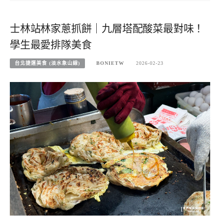
士林站林家蔥抓餅｜九層塔配酸菜最對味！
學生最愛排隊美食
台北捷運美食 (淡水象山線)
BONIETW
2026-02-23