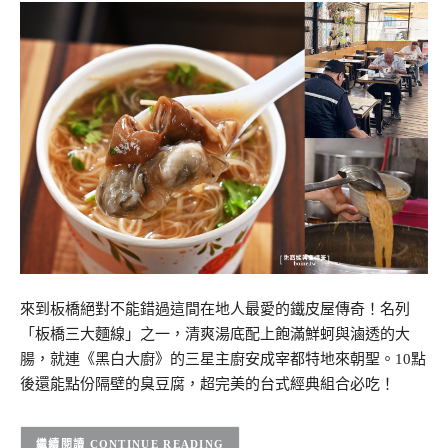
來到板橋絕對不能錯過這間在地人最愛的鐵皮屋傳奇！名列
「板橋三大麵線」之一，清爽湯底配上飽滿鮮蚵與滷透的大
腸，就連《黑白大廚》的三星主廚安成宰都特地來朝聖。10點
後還能點份隔壁的臭豆腐，超完美的台式經典組合必吃！
CONTINUE READING