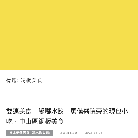
標籤:
銅板美食
雙連美食｜嘟嘟水餃．馬偕醫院旁的現包小
吃．中山區銅板美食
台北捷運美食 (淡水象山線)
BONIETW
2026-08-03