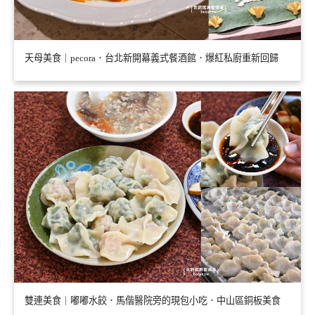
天母美食｜pecora．台北新開幕義式餐酒館．爆紅私廚重新回歸
雙連美食｜嘟嘟水餃．馬偕醫院旁的現包小吃．中山區銅板美食