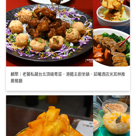
麟聚｜老饕私藏台北頂級粵菜．港籍主廚坐鎮．茹曦酒店米其林推
薦餐廳