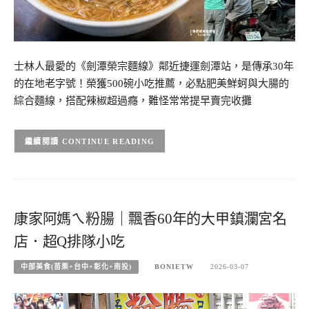
士林人最愛的《劍潭榮宗麵線》鄰近捷運劍潭站，是傳承30年
的在地老字號！榮獲500碗小吃推薦，必點肥美鮮蚵與大腸的
綜合麵線，搭配辣椒超過癮，難怪常常提早賣完收攤
CONTINUE READING
康家阿媽ㄟ粉腸｜飄香60年的大甲鎮瀾宮名
店．超Q排隊小吃
中部美食(苗栗+台中+彰化+南投)
BONIETW
2026-03-07