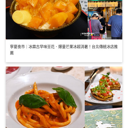
寧夏夜市｜冰霖古早味豆花．爆量芒果冰超消暑！台北傳統冰店推
薦