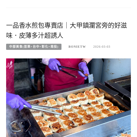
一品香水煎包專賣店｜大甲鎮瀾宮旁的好滋
味．皮薄多汁超誘人
中部美食(苗栗+台中+彰化+南投)
BONIETW
2026-03-03