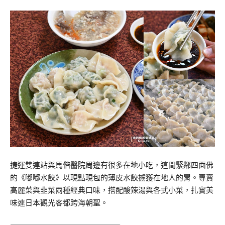
捷運雙連站與馬偕醫院周邊有很多在地小吃，這間緊鄰四面佛
的《嘟嘟水餃》以現點現包的薄皮水餃擄獲在地人的胃。專賣
高麗菜與韭菜兩種經典口味，搭配酸辣湯與各式小菜，扎實美
味連日本觀光客都跨海朝聖。