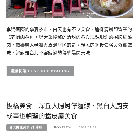
享譽國際的寧夏夜市，白天也有不少美食，這攤清晨即營業的
《老攤肉粥》，以大鍋慢熬的清甜肉粥與現點現炸的招牌紅燒
肉，擄獲廣大老饕與周邊居民的胃。親民的銅板價格與紮實滋
味，絕對是台北不容錯過的傳統晨間美味。
CONTINUE READING
板橋美食｜深丘大腸蚵仔麵線．黑白大廚安
成宰也朝聖的鐵皮屋美食
台北捷運美食 (板南線)
BONIETW
2026-05-29