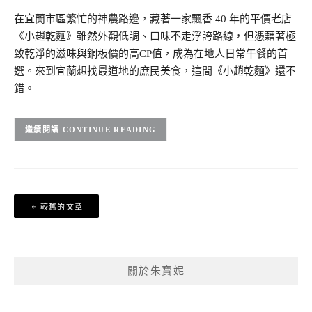
在宜蘭市區繁忙的神農路邊，藏著一家飄香 40 年的平價老店
《小趙乾麵》雖然外觀低調、口味不走浮誇路線，但憑藉著極
致乾淨的滋味與銅板價的高CP值，成為在地人日常午餐的首
選。來到宜蘭想找最道地的庶民美食，這間《小趙乾麵》還不
錯。
CONTINUE READING
文
較舊的文章
章
導
覽
關於朱寶妮