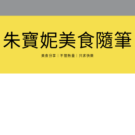
朱寶妮美食隨筆
美食分享｜不管熱量｜只求快樂