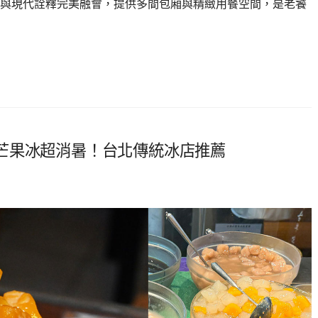
與現代詮釋完美融會，提供多間包廂與精緻用餐空間，是老饕
芒果冰超消暑！台北傳統冰店推薦