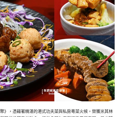
聚》，憑藉著精湛的港式功夫菜與私房粵菜火候，榮獲米其林