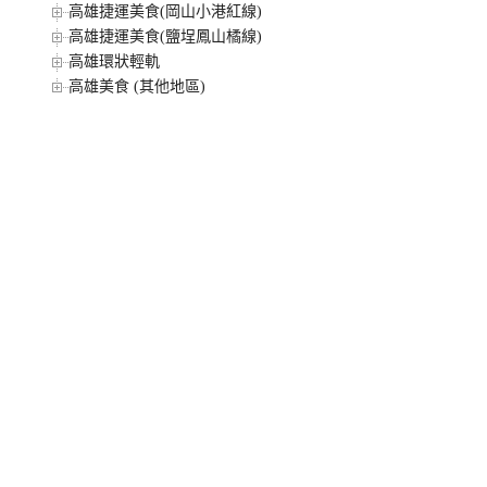
高雄捷運美食(岡山小港紅線)
高雄捷運美食(鹽埕鳳山橘線)
高雄環狀輕軌
高雄美食 (其他地區)