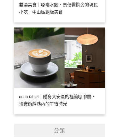
雙連美食｜嘟嘟水餃．馬偕醫院旁的現包
小吃．中山區銅板美食
noon.taipei｜隱身大安區的極簡咖啡廳．
瑞安街靜巷內的午後時光
分類