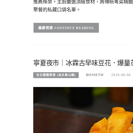
推薦殊榮。主廚嚴選頂級食材，將傳統粵菜精髓
聚餐的私藏口袋名單。
CONTINUE READING
寧夏夜市｜冰霖古早味豆花．爆量
BONIETW
2026-08-06
台北捷運美食 (淡水象山線)