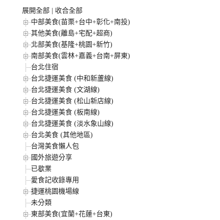
展開全部
|
收合全部
中部美食(苗栗+台中+彰化+南投)
其他美食(離島+宅配+超商)
北部美食(基隆+桃園+新竹)
南部美食(雲林+嘉義+台南+屏東)
台北住宿
台北捷運美食 (中和新蘆線)
台北捷運美食 (文湖線)
台北捷運美食 (松山新店線)
台北捷運美食 (板南線)
台北捷運美食 (淡水象山線)
台北美食 (其他地區)
台灣美食懶人包
國外旅遊分享
已歇業
愛食記收錄專用
捷運桃園機場線
未分類
東部美食(宜蘭+花蓮+台東)