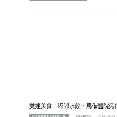
雙連美食｜嘟嘟水餃．馬偕醫院旁
BONIETW
2026-08-03
台北捷運美食 (淡水象山線)