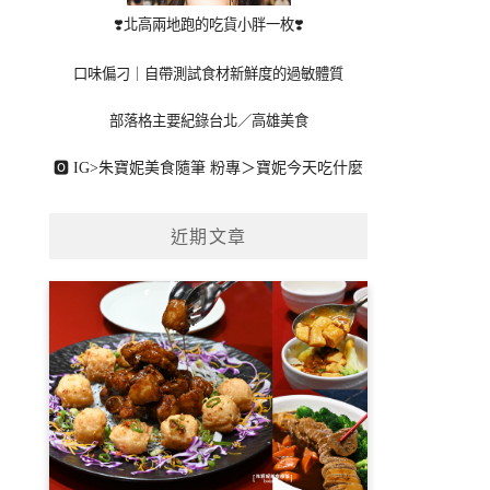
❣️北高兩地跑的吃貨小胖一枚❣️
口味偏刁｜自帶測試食材新鮮度的過敏體質
部落格主要紀錄台北／高雄美食
🅾 IG>
朱寶妮美食隨筆
粉專＞
寶妮今天吃什麼
近期文章