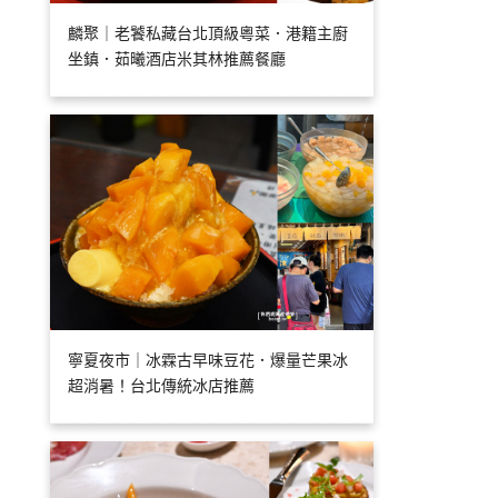
麟聚｜老饕私藏台北頂級粵菜．港籍主廚
坐鎮．茹曦酒店米其林推薦餐廳
寧夏夜市｜冰霖古早味豆花．爆量芒果冰
超消暑！台北傳統冰店推薦