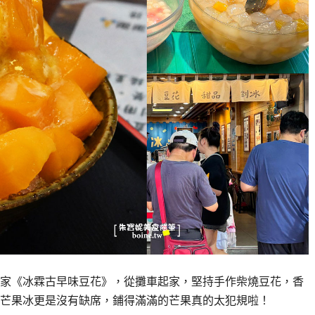
家《冰霖古早味豆花》，從攤車起家，堅持手作柴燒豆花，香
芒果冰更是沒有缺席，鋪得滿滿的芒果真的太犯規啦！