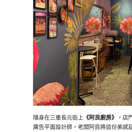
隱身在三重長元街上
《阿良廚房》
，店
廣告平面設計師，老闆阿良將這份美感