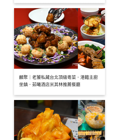
麟聚｜老饕私藏台北頂級粵菜．港籍主廚
坐鎮．茹曦酒店米其林推薦餐廳