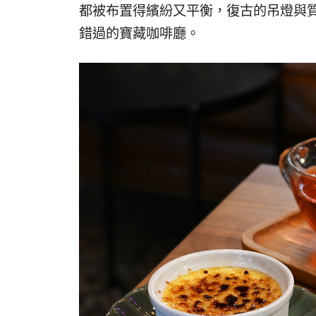
都被布置得繽紛又平衡，復古的吊燈與
錯過的寶藏咖啡廳。