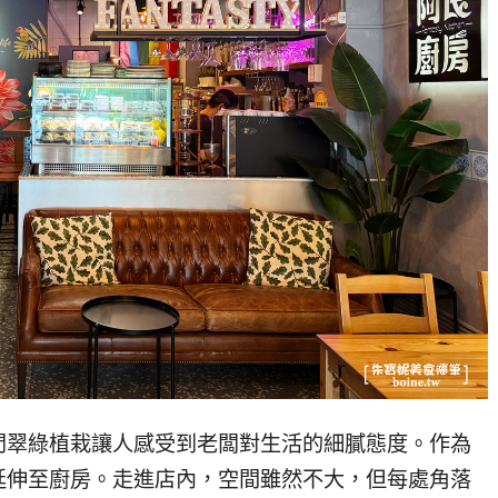
門翠綠植栽讓人感受到老闆對生活的細膩態度。作為
延伸至廚房。走進店內，空間雖然不大，但每處角落