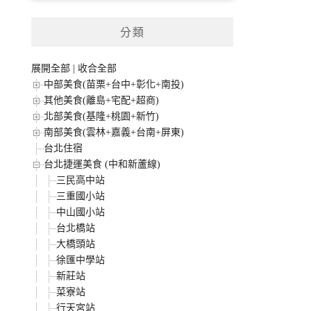
分類
展開全部
|
收合全部
中部美食(苗栗+台中+彰化+南投)
其他美食(離島+宅配+超商)
北部美食(基隆+桃園+新竹)
南部美食(雲林+嘉義+台南+屏東)
台北住宿
台北捷運美食 (中和新蘆線)
三民高中站
三重國小站
中山國小站
台北橋站
大橋頭站
徐匯中學站
新莊站
菜寮站
行天宮站