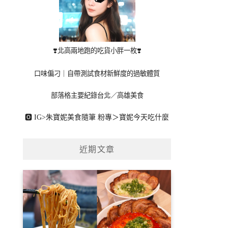
❣️北高兩地跑的吃貨小胖一枚❣️
口味偏刁｜自帶測試食材新鮮度的過敏體質
部落格主要紀錄台北／高雄美食
🅾 IG>
朱寶妮美食隨筆
粉專＞
寶妮今天吃什麼
近期文章