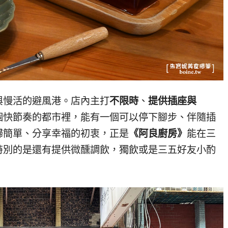
與慢活的避風港。店內主打
不限時
、
提供插座與
個快節奏的都市裡，能有一個可以停下腳步、伴隨插
歸簡單、分享幸福的初衷，正是
《阿良廚房》
能在三
特別的是還有提供微醺調飲，獨飲或是三五好友小酌