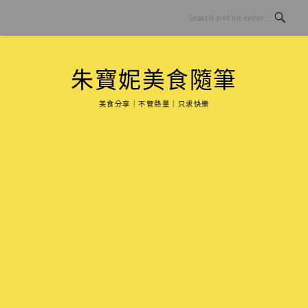
Skip
to
content
朱寶妮美食隨筆
美食分享｜不管熱量｜只求快樂