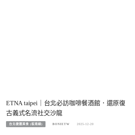
ETNA taipei｜台北必訪咖啡餐酒館．還原復
古義式名流社交沙龍
台北捷運美食 (板南線)
BONIETW
2025-12-20