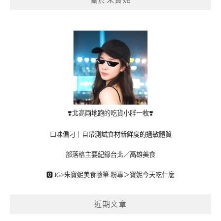
關於朱寶妮
❣️北高兩地跑的吃貨小胖一枚❣️
口味偏刁｜自帶測試食材新鮮度的過敏體質
部落格主要紀錄台北／高雄美食
🅾 IG>
朱寶妮美食隨筆
粉專＞
寶妮今天吃什麼
近期文章