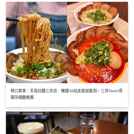
林口美食｜天鳥拉麵三井店．機捷A9站走路就能到，三井Outlet旁
彈牙細麵推薦