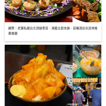
麟聚｜老饕私藏台北頂級粵菜．港籍主廚坐鎮．茹曦酒店米其林推
薦餐廳