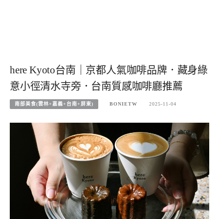
here Kyoto台南｜京都人氣咖啡品牌．藏身綠
意小徑清水寺旁．台南質感咖啡廳推薦
南部美食(雲林+嘉義+台南+屏東)
BONIETW
2025-11-04