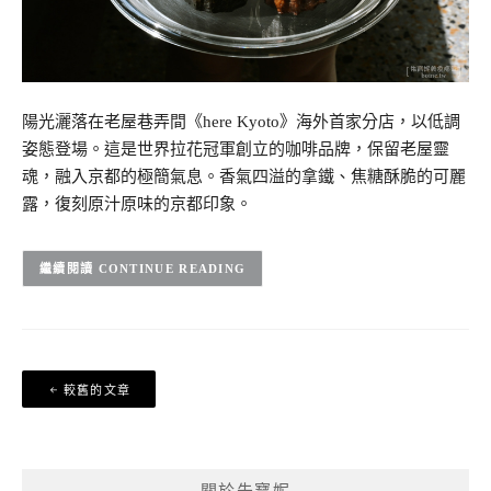
陽光灑落在老屋巷弄間《here Kyoto》海外首家分店，以低調
姿態登場。這是世界拉花冠軍創立的咖啡品牌，保留老屋靈
魂，融入京都的極簡氣息。香氣四溢的拿鐵、焦糖酥脆的可麗
露，復刻原汁原味的京都印象。
CONTINUE READING
文
較舊的文章
章
導
覽