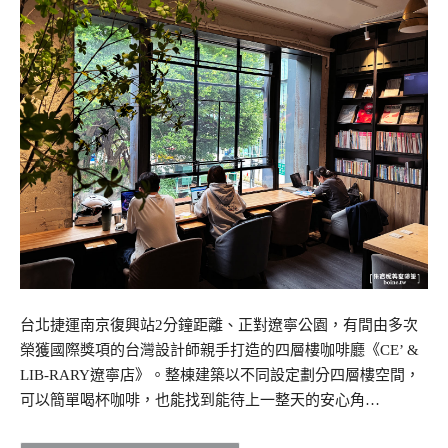
台北捷運南京復興站2分鐘距離、正對遼寧公園，有間由多次
榮獲國際獎項的台灣設計師親手打造的四層樓咖啡廳《CE’ &
LIB-RARY遼寧店》。整棟建築以不同設定劃分四層樓空間，
可以簡單喝杯咖啡，也能找到能待上一整天的安心角…