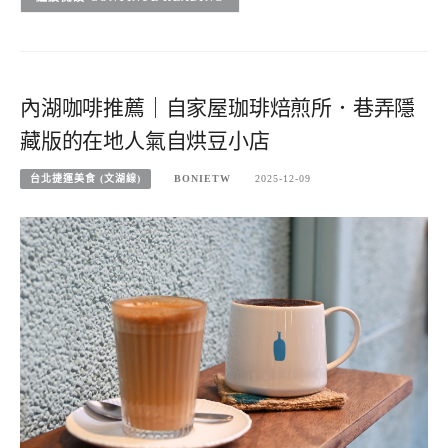
內湖咖啡推薦｜自家屋珈琲焙煎所．巷弄隱
藏版的在地人氣自烘豆小店
台北捷運美食 (文湖線)
BONIETW
2025-12-09