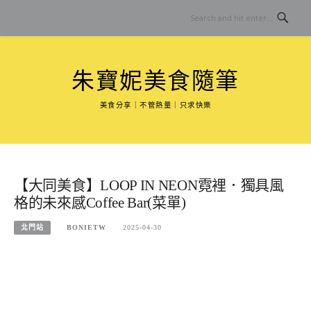
Skip
to
content
朱寶妮美食隨筆
美食分享｜不管熱量｜只求快樂
【大同美食】LOOP IN NEON霓裡．獨具風
格的未來感Coffee Bar(菜單)
北門站
BONIETW
2025-04-30