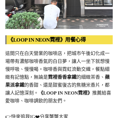
《LOOP IN NEON霓裡》用餐心得
這間只在白天營業的咖啡店，把城市午後幻化成一
場帶有濃郁咖啡香氣的白日夢，讓人一坐下就想慢
慢呼吸、慢慢喝。咖啡香與霓虹流動交織，餐點細
緻有記憶點，無論是
霓裡香香拿鐵
的細緻茶香、
蘋
果派拿鐵
的香甜、還是甜蜜復古的焦糖米香片，都
讓人記憶深刻。
《LOOP IN NEON霓裡》
推薦給喜
愛咖啡、咖啡調飲的朋友們。
👉快來追我IG❤️分享蟹蟹大家