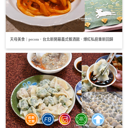
天母美食｜pecora．台北新開幕義式餐酒館．爆紅私廚重新回歸