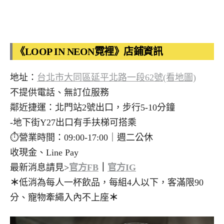
《LOOP IN NEON霓裡》店鋪資訊
地址：
台北市大同區延平北路一段62號(看地圖)
不提供電話、無訂位服務
鄰近捷運：北門站2號出口，步行5-10分鐘
-地下街Y27出口有手扶梯可搭乘
⏱️營業時間：09:00-17:00｜週二公休
收現金、Line Pay
最新消息請見>
官方FB
｜
官方IG
＊
低消為每人一杯飲品，每組4人以下，客滿限90
分、寵物牽繩入內不上座
＊