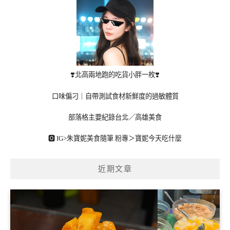
❣️北高兩地跑的吃貨小胖一枚❣️
口味偏刁｜自帶測試食材新鮮度的過敏體質
部落格主要紀錄台北／高雄美食
🅾 IG>
朱寶妮美食隨筆
粉專＞
寶妮今天吃什麼
近期文章