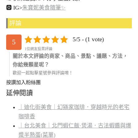
🅾 IG>
朱寶妮美食隨筆✨
評論
5/5 - (1 vote)
5
1位網友投票評論
關於本文評論的商家、商品、景點、議題、方法，
你給幾顆星呢？
歡迎一起點擊星號參與評論唷！
按讚加入粉絲團
延伸閱讀
｜迪化街美食｜幻猻家珈琲．穿越時光的老宅
咖啡香
｜台北美食｜北門蝦仁飯·煲湯．古法蝦醬與爆
漿半熟蛋(菜單)