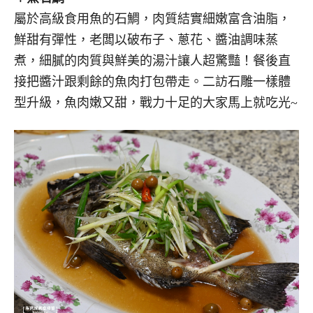
屬於高級食用魚的石鯛，肉質結實細嫩富含油脂，
鮮甜有彈性，老闆以破布子、蔥花、醬油調味蒸
煮，細膩的肉質與鮮美的湯汁讓人超驚豔！餐後直
接把醬汁跟剩餘的魚肉打包帶走。二訪石雕一樣體
型升級，魚肉嫩又甜，戰力十足的大家馬上就吃光~