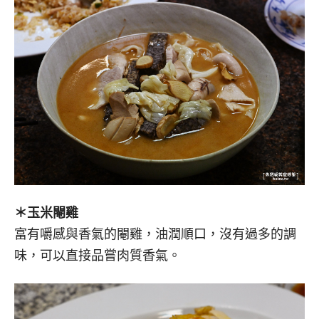
＊玉米閹雞
富有嚼感與香氣的閹雞，油潤順口，沒有過多的調
味，可以直接品嘗肉質香氣。