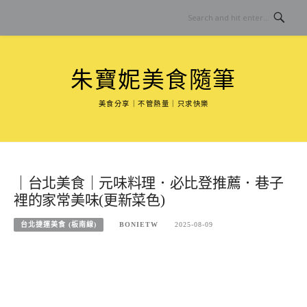
Skip
to
content
朱寶妮美食隨筆
美食分享｜不管熱量｜只求快樂
｜台北美食｜元味料理．必比登推薦．巷子
裡的家常美味(更新菜色)
台北捷運美食 (板南線)
BONIETW
2025-08-09