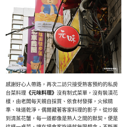
感謝好心人帶路，再次二訪只接受熟客預約的私房
台菜料理
《元味料理》
沒有制式菜單，沒有裝潢花
樣，由老闆每天親自採買、依食材發揮，火候精
準、味道乾淨，偶爾藏著客家料理的影子。從炒飯
到清蒸花蟹，每一道都像是熟人之間的默契。便是
這樣一桌菜，讓在場食客吃過就無限想念，不斷再