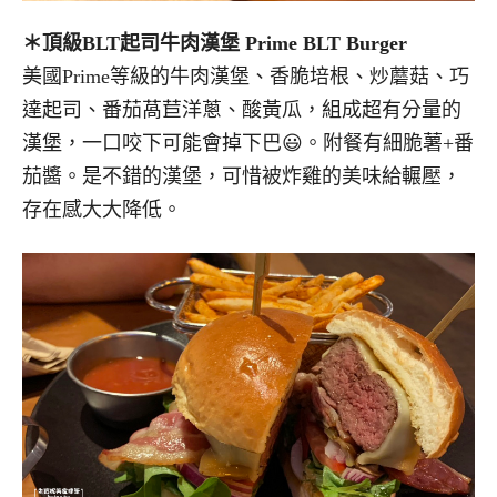
＊
頂級BLT起司牛肉漢堡
Prime BLT Burger
美國Prime等級的牛肉漢堡、香脆培根、炒蘑菇、巧
達起司、番茄萵苣洋蔥、酸黃瓜，組成超有分量的
漢堡，一口咬下可能會掉下巴😃。附餐有細脆薯+番
茄醬。是不錯的漢堡，可惜被炸雞的美味給輾壓，
存在感大大降低。