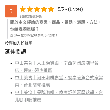
5/5 - (1 vote)
5
1位網友投票評論
關於本文評論的商家、商品、景點、議題、方法，
你給幾顆星呢？
歡迎一起點擊星號參與評論唷！
按讚加入粉絲團
延伸閱讀
中山美食｜大王漢寶殿．南西商圈最潮早餐
店．連500碗也推薦
中山美食｜河田咖啡食堂．獨享煎魚台式家常
菜．台北簡餐推薦
中山美食｜昊醇咖啡．療癒舒芙蕾厚鬆餅．台
北咖啡廳推薦