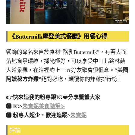
《Buttermilk摩登美式餐廳》用餐心得
餐廳的命名來自於食材”酪乳Buttermilk”，有著大面
落地窗景環繞，採光極好，可以享受中山北路林蔭
大道景觀，在這裡約上三五好友聚會很愜意。
“美國
阿嬤秘方炸雞”
絕對必吃，顛覆你的炸雞排行榜！
👉快來追我的粉專跟IG❤️分享蟹蟹大家
🅾 IG>
朱寶妮美食隨筆✨
🅾 粉專人超少，歡迎追蹤>
朱寶妮
評論