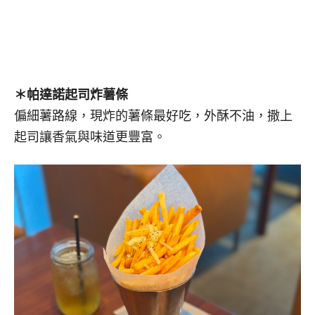
＊帕達諾起司炸薯條
偏細薯路線，現炸的薯條最好吃，外酥不油，撒上
起司讓香氣與味道更豐富。