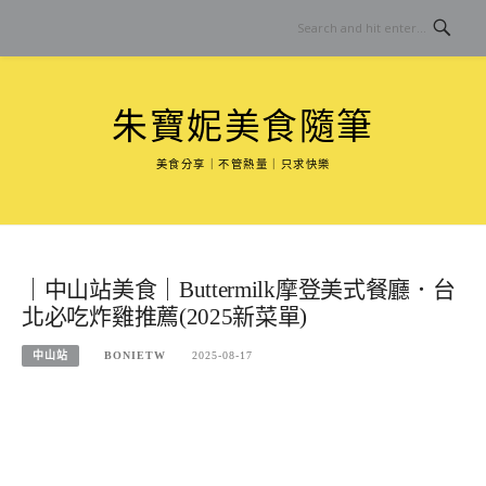
Skip
to
content
朱寶妮美食隨筆
美食分享｜不管熱量｜只求快樂
｜中山站美食｜Buttermilk摩登美式餐廳．台
北必吃炸雞推薦(2025新菜單)
中山站
BONIETW
2025-08-17