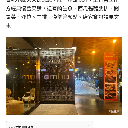
方經典懷舊菜餚，還有醃生魚、西瓜醬豬肋排、開
胃菜、沙拉、牛排、漢堡等餐點。店家資訊請見文
末