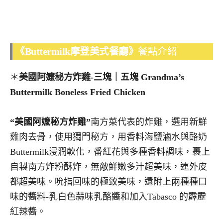
《Buttermilk摩登美式餐廳》
餐點介紹
＊
美國阿嬤秘方炸雞-三塊｜五塊
Grandma’s
Buttermilk Boneless Fried Chicken
“美國阿嬤秘方炸雞”
南方菜代表的炸雞，選用新鮮
雞肉去骨，使用獨門秘方，用香料海鹽滷水與酪奶
Buttermilk浸潤軟化，番紅花與多種香料調味，裹上
自製南方炸粉酥炸，無敵鮮嫩多汁超美味，連外皮
都超美味。吮指回味的極致美味，還附上兩種種口
味的醬料-乳白色蒜味乳酪醬和加入Tabasco 的霹靂
紅辣醬。