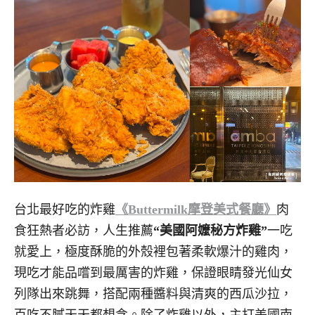
台北最好吃的炸雞
《Buttermilk摩登美式餐廳》
肉
食狂熱者必訪，人生推薦
“美國阿嬤秘方炸雞”
一吃
就愛上，極度酥脆的外殼裡包著柔軟爆汁的雞肉，
現吃才能品嚐到最厲害的炸雞，保證眼睛發光仙女
列隊出來跳舞，搭配兩種醬料與清爽的西瓜沙拉，
百吃不膩天天都想念。除了炸雞以外，主打美國南