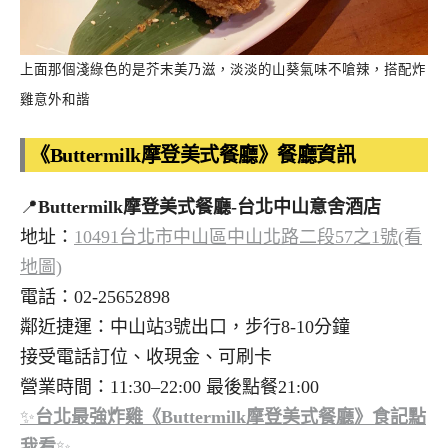
上面那個淺綠色的是芥末美乃滋，淡淡的山葵氣味不嗆辣，搭配炸
雞意外和諧
《Buttermilk摩登美式餐廳》餐廳資訊
📍
Buttermilk摩登美式餐廳-台北中山意舍酒店
地址：
10491台北市中山區中山北路二段57之1號(看
地圖)
電話：02-25652898
鄰近捷運：中山站3號出口，步行8-10分鐘
接受電話訂位、收現金、可刷卡
營業時間：11:30–22:00 最後點餐21:00
✨
台北最強炸雞《Buttermilk摩登美式餐廳》食記點
我看
✨