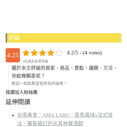
評論
4.2/5 - (4 votes)
4.25
4位網友投票評論
關於本文評論的商家、商品、景點、議題、方法，
你給幾顆星呢？
歡迎一起點擊星號參與評論唷！
按讚加入粉絲團
延伸閱讀
台南美食｜AMA LABO．星馬風味x法式技
法．饕客搶訂的米其林餐酒館