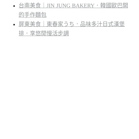
台南美食｜JIN JUNG BAKERY．韓國歐巴開
的手作麵包
屏東美食｜東春家うち．品味多汁日式漢堡
排．享悠閒慢活步調