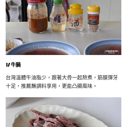
🥢牛腩
台灣溫體牛油脂少，跟著大骨一起熬煮，筋膜彈牙
十足，推薦蘸調料享用，更能凸顯風味。