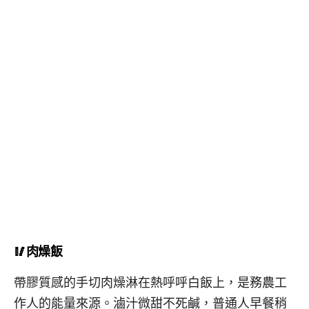
🥢肉燥飯
帶膠質感的手切肉燥淋在熱呼呼白飯上，是務農工
作人的能量來源。滷汁微甜不死鹹，普通人早餐稍