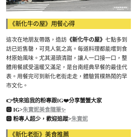
《新化牛の屋》用餐心得
這次在地朋友帶路，造訪
《新化牛の屋》
七點多到
訪已近售罄，可見人氣之高。每道料理都能嚐到食
材原始風味。尤其湯頭清甜，讓人一口接一口，整
體用餐感受溫暖又滿足，是台南經典早餐的最佳代
表。用餐完可到新化老街走走，體驗質樸熱鬧的早
市文化。
👉快來追我的粉專跟IG❤️分享蟹蟹大家
🅾 IG>
朱寶妮美食隨筆✨
🅾 粉專人超少，歡迎追蹤>
朱寶妮
《新化老街》美食推薦