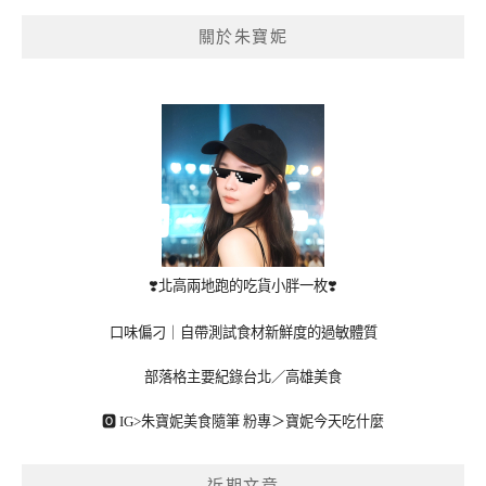
關於朱寶妮
❣️北高兩地跑的吃貨小胖一枚❣️
口味偏刁｜自帶測試食材新鮮度的過敏體質
部落格主要紀錄台北／高雄美食
🅾 IG>
朱寶妮美食隨筆
粉專＞
寶妮今天吃什麼
近期文章