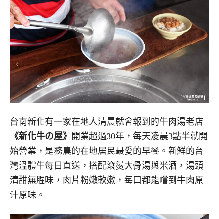
台南新化有一家在地人清晨就會報到的
牛肉湯老店
《新化牛の屋》
開業超過30年，每天凌晨3點半就開
始營業，是務農的在地居民最愛的早餐。新鮮的
台
灣溫體牛
每日直送，搭配滾燙大骨湯與米酒，湯頭
清甜無腥味，肉片粉嫩軟嫩，每口都能嚐到牛肉原
汁原味。