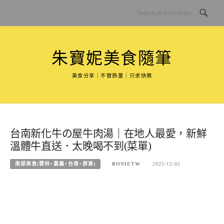
Skip
to
content
朱寶妮美食隨筆
美食分享｜不管熱量｜只求快樂
台南新化牛の屋牛肉湯｜在地人最愛，新鮮
溫體牛直送．太晚喝不到(菜單)
南部美食(雲林+嘉義+台南+屏東)
BONIETW
2025-12-02