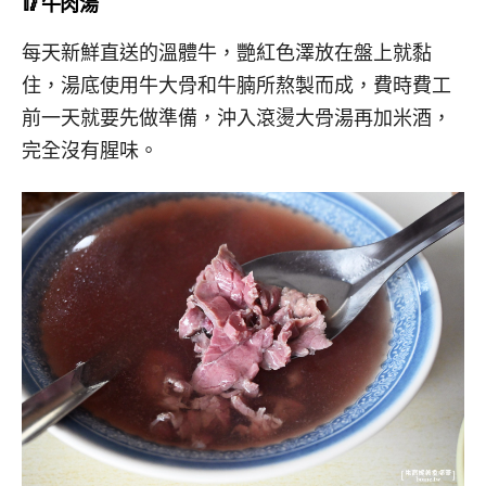
🥢牛肉湯
每天新鮮直送的溫體牛，艷紅色澤放在盤上就黏
住，湯底使用牛大骨和牛腩所熬製而成，費時費工
前一天就要先做準備，沖入滾燙大骨湯再加米酒，
完全沒有腥味。