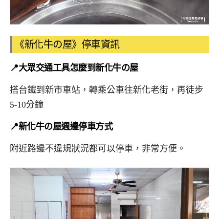
《新化牛の屋》停車資訊
📍大眾交通工具怎麼到新化牛の屋
搭台鐵到新市車站，轉乘公車往新化老街，再徒步
5-10分鐘
📍
新化牛の屋
週邊停車方式
附近路邊不違規狀況都可以停車，非常方便。