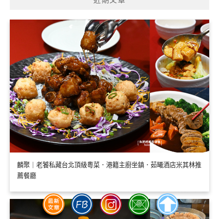
麟聚｜老饕私藏台北頂級粵菜．港籍主廚坐鎮．茹曦酒店米其林推
薦餐廳