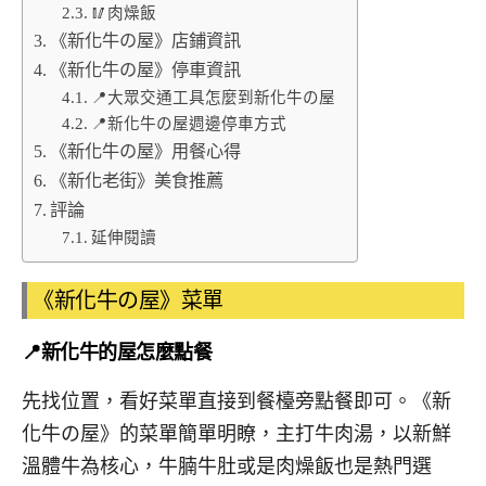
🥢肉燥飯
《新化牛の屋》店鋪資訊
《新化牛の屋》停車資訊
📍大眾交通工具怎麼到新化牛の屋
📍新化牛の屋週邊停車方式
《新化牛の屋》用餐心得
《新化老街》美食推薦
評論
延伸閱讀
《新化牛の屋》菜單
📍新化牛的屋怎麼點餐
先找位置，看好菜單直接到餐檯旁點餐即可。《新
化牛の屋》的菜單簡單明瞭，主打牛肉湯，以新鮮
溫體牛為核心，牛腩牛肚或是肉燥飯也是熱門選