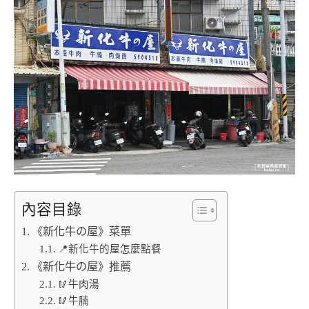
內容目錄
《新化牛の屋》菜單
📍新化牛的屋怎麼點餐
《新化牛の屋》推薦
🥢牛肉湯
🥢牛腩