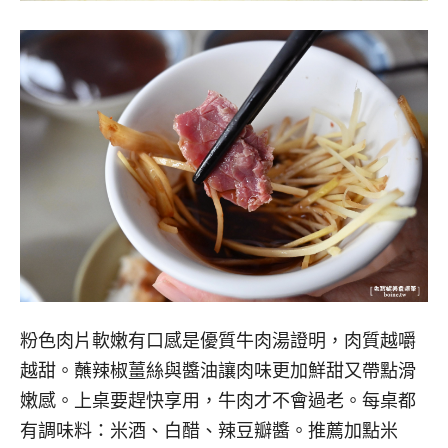
粉色肉片軟嫩有口感是優質牛肉湯證明，肉質越嚼
越甜。蘸辣椒薑絲與醬油讓肉味更加鮮甜又帶點滑
嫩感。上桌要趕快享用，牛肉才不會過老。每桌都
有調味料：米酒、白醋、辣豆瓣醬。推薦加點米