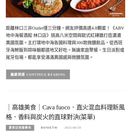
距離林口三井Outlet僅三分鐘，網友評價高達4.8顆星！《ABV
地中海餐酒館 林口店》挑高八米空間與歐式紅磚牆打造濃濃
異國氛圍。主打環地中海各國料理與300款微醺飲品，從西班
牙海鮮飯到蒜味蝦都道地又好吃。無論家庭聚餐、生日派對或
尾牙包場，都能享受滿滿異國感與微醺氛圍。
CONTINUE READING
｜高雄美食｜Cava fuoco．直火混血料理新風
格．香料與炭火的直球對決(菜單)
愛食記收錄專用
BONIETW
2025-08-29