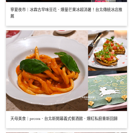
寧夏夜市｜冰霖古早味豆花．爆量芒果冰超消暑！台北傳統冰店推
薦
天母美食｜pecora．台北新開幕義式餐酒館．爆紅私廚重新回歸