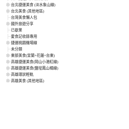
台北捷運美食 (淡水象山線)
台北美食 (其他地區)
台灣美食懶人包
國外旅遊分享
已歇業
愛食記收錄專用
捷運桃園機場線
未分類
東部美食(宜蘭+花蓮+台東)
高雄捷運美食(岡山小港紅線)
高雄捷運美食(鹽埕鳳山橘線)
高雄環狀輕軌
高雄美食 (其他地區)