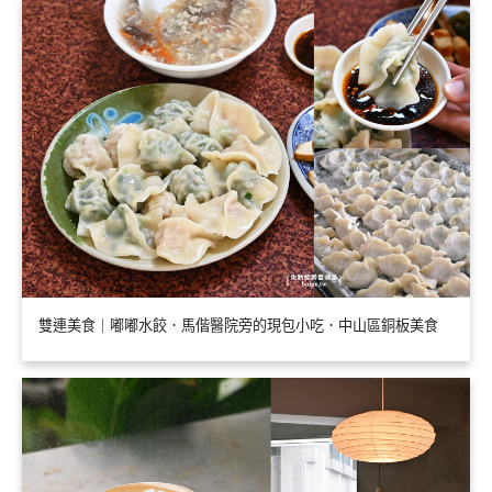
雙連美食｜嘟嘟水餃．馬偕醫院旁的現包小吃．中山區銅板美食