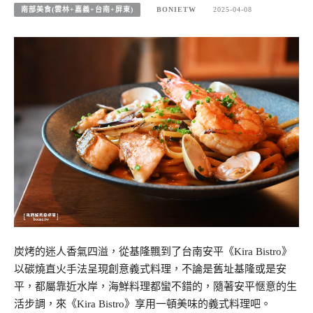
南部美食(雲林+嘉義+台南+屏東)
BONIETW
2025-04-08
炭烤的迷人香氣四溢，從基隆飄到了台南安平《Kira Bistro》
以碳燒直火手法呈現創意義式料理，不論是舊址基隆或是安
平，都屬靠近水岸，海鮮料理都蠻不錯的，隨著安平愜意的生
活步調，來《Kira Bistro》享用一頓美味的義式料理吧。