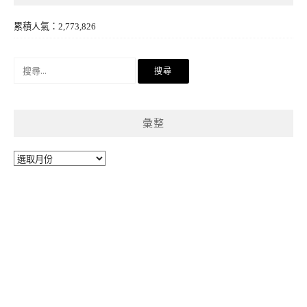
累積人氣：2,773,826
搜
尋
關
鍵
彙整
字:
彙
整