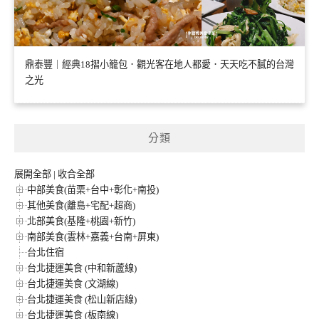
鼎泰豐｜經典18摺小籠包．觀光客在地人都愛．天天吃不膩的台灣
之光
分類
展開全部
|
收合全部
中部美食(苗栗+台中+彰化+南投)
其他美食(離島+宅配+超商)
北部美食(基隆+桃園+新竹)
南部美食(雲林+嘉義+台南+屏東)
台北住宿
台北捷運美食 (中和新蘆線)
台北捷運美食 (文湖線)
台北捷運美食 (松山新店線)
台北捷運美食 (板南線)