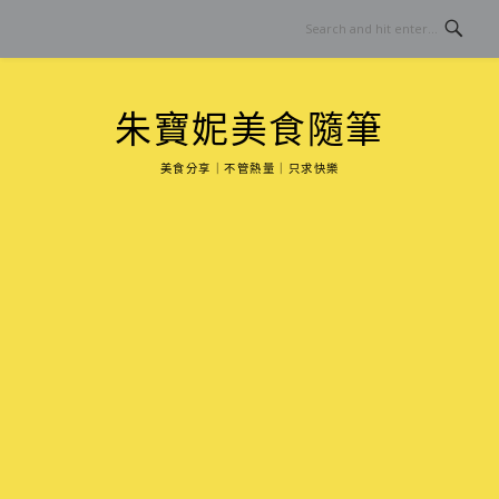
Skip
to
content
朱寶妮美食隨筆
美食分享｜不管熱量｜只求快樂