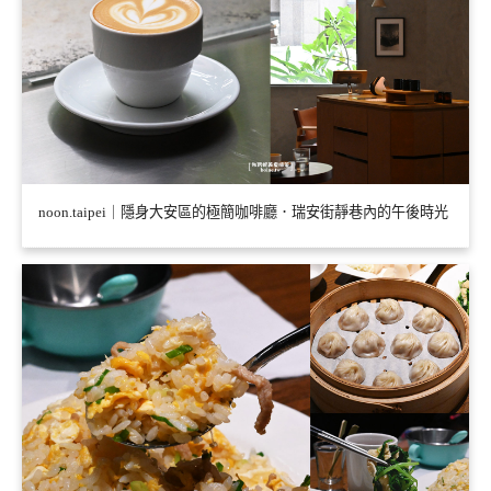
noon.taipei｜隱身大安區的極簡咖啡廳．瑞安街靜巷內的午後時光