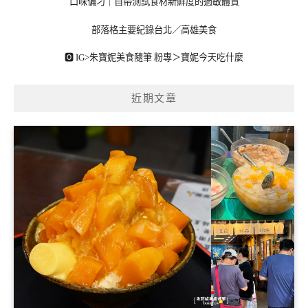
口味偏刁｜自帶測試食材新鮮度的過敏體質
部落格主要紀錄台北／高雄美食
🅾 IG>
朱寶妮美食隨筆
粉專＞
寶妮今天吃什麼
近期文章