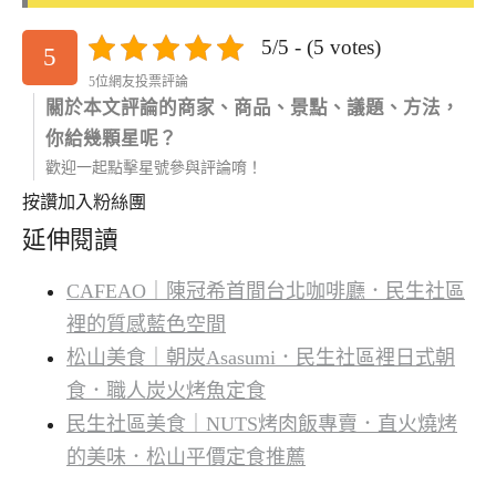
5/5 - (5 votes)
5
5位網友投票評論
關於本文評論的商家、商品、景點、議題、方法，
你給幾顆星呢？
歡迎一起點擊星號參與評論唷！
按讚加入粉絲團
延伸閱讀
CAFEAO｜陳冠希首間台北咖啡廳．民生社區
裡的質感藍色空間
松山美食｜朝炭Asasumi．民生社區裡日式朝
食．職人炭火烤魚定食
民生社區美食｜NUTS烤肉飯專賣．直火燒烤
的美味．松山平價定食推薦