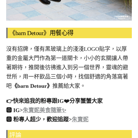
《barn Detour》用餐心得
沒有招牌，僅有黑玻璃上的淺淺LOGO貼字，以厚
重的金屬大門作為第一道關卡，小小的玄關讓人帶
著期待，推開後彷彿進入到另一個世界，靈魂的避
世所，用一杯飲品三個小時，找個舒適的角落窩著
吧
《barn Detour》
推薦給大家。
👉快來追我的粉專跟IG❤️分享蟹蟹大家
🅾 IG>
朱寶妮美食隨筆✨
🅾 粉專人超少，歡迎追蹤>
朱寶妮
評論