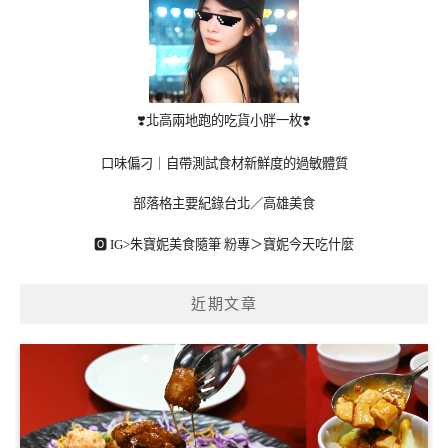
❣️北高兩地跑的吃貨小胖一枚❣️
口味偏刁｜自帶測試食材新鮮度的過敏體質
部落格主要紀錄台北／高雄美食
🅾 IG>
朱寶妮美食隨筆
粉專＞
寶妮今天吃什麼
近期文章