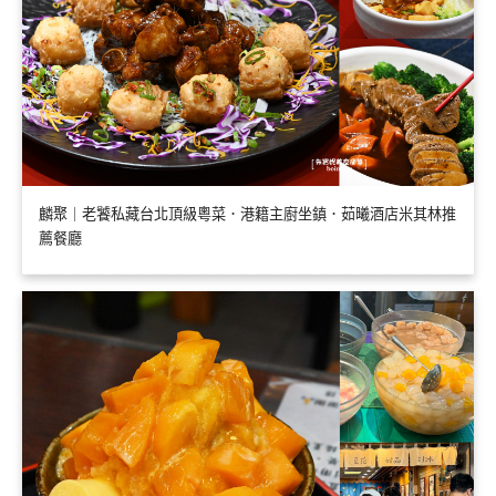
麟聚｜老饕私藏台北頂級粵菜．港籍主廚坐鎮．茹曦酒店米其林推
薦餐廳