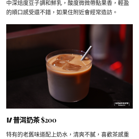
中深焙度豆子調和鮮乳，酸度微微帶點果香，輕盈
的順口感受還不錯，如果住附近會經常造訪。
🥢普洱奶茶 $200
特有的老舊味道配上奶水，清爽不膩，喜歡茶感重