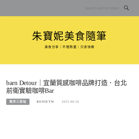
Skip
to
content
朱寶妮美食隨筆
美食分享｜不管熱量｜只求快樂
barn Detour｜宜蘭質感咖啡品牌打造．台北
前衛實驗咖啡Bar
南京三民站
BONIETW
2025-09-16