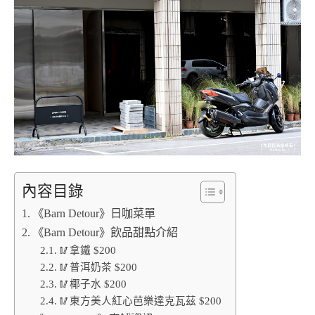
內容目錄
《Barn Detour》日咖菜單
《Barn Detour》飲品甜點介紹
🥢拿鐵 $200
🥢普洱奶茶 $200
🥢椰子水 $200
🥢東方美人紅心芭樂達克瓦茲 $200