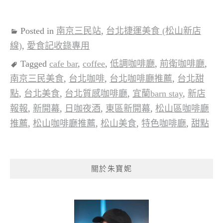
Posted in
南京三民站
,
台北捷運美食 (松山新店
線)
,
愛食記收錄專用
Tagged
cafe bar
,
coffee
,
低調咖啡廳
,
前衛咖啡廳
,
南京三民美食
,
台北咖啡
,
台北咖啡廳推薦
,
台北甜
點
,
台北美食
,
台北質感咖啡廳
,
宜蘭barn stay
,
新店
報報
,
新開幕
,
日咖夜酒
,
東區新開幕
,
松山區咖啡廳
推薦
,
松山咖啡廳推薦
,
松山美食
,
特色咖啡廳
,
甜點
關於朱寶妮