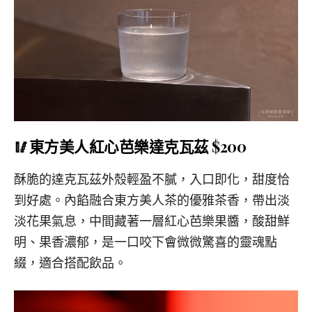
🥢東方美人紅心芭樂達克瓦茲 $200
酥脆的達克瓦茲外殼輕盈不膩，入口即化，甜度恰
到好處。內餡融合東方美人茶的優雅茶香，帶出淡
淡花果氣息，中間藏著一層紅心芭樂果醬，酸甜鮮
明、果香濃郁，是一口咬下會微微驚喜的靈魂點
綴，適合搭配飲品。