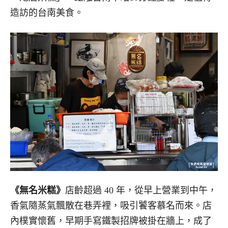
造訪的台南美食。
《無名米糕》
店齡超過 40 年，從早上營業到中午，
香氣隨蒸氣飄散在巷弄裡，吸引饕客慕名而來。店
內樸實懷舊，早期手寫鐵製招牌被掛在牆上，成了