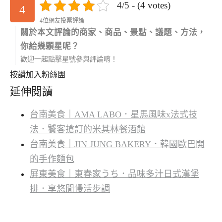
4/5 - (4 votes)
4
4位網友投票評論
關於本文評論的商家、商品、景點、議題、方法，
你給幾顆星呢？
歡迎一起點擊星號參與評論唷！
按讚加入粉絲團
延伸閱讀
台南美食｜AMA LABO．星馬風味x法式技
法．饕客搶訂的米其林餐酒館
台南美食｜JIN JUNG BAKERY．韓國歐巴開
的手作麵包
屏東美食｜東春家うち．品味多汁日式漢堡
排．享悠閒慢活步調