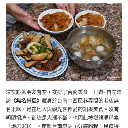
這次趁著朋友有空，安排了台南美食一日遊~首先造
訪
《無名米糕》
藏身於台南中西區巷弄間的老店無
名米糕，是在地人與觀光客都愛的銅板美食。沒有
明顯招牌、卻總是人潮不斷，也因此被鄉親暱稱為
「炮店米糕」
。距離台南車站10分鐘腳程，是值得