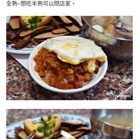
全熟~想吃半熟可以問店家。