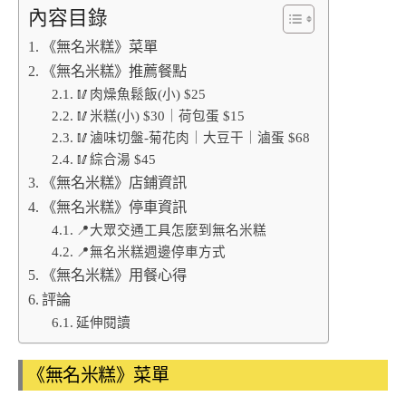
內容目錄
《無名米糕》菜單
《無名米糕》推薦餐點
🥢肉燥魚鬆飯(小) $25
🥢米糕(小) $30｜荷包蛋 $15
🥢滷味切盤-菊花肉｜大豆干｜滷蛋 $68
🥢綜合湯 $45
《無名米糕》店鋪資訊
《無名米糕》停車資訊
📍大眾交通工具怎麼到無名米糕
📍無名米糕週邊停車方式
《無名米糕》用餐心得
評論
延伸閱讀
《無名米糕》菜單