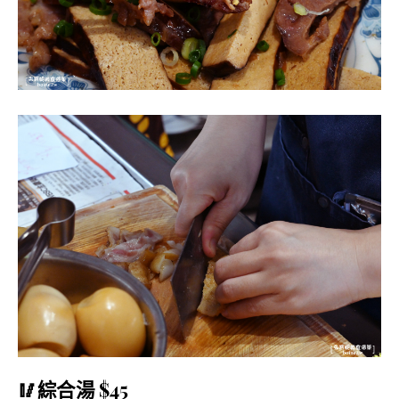
🥢綜合湯 $45