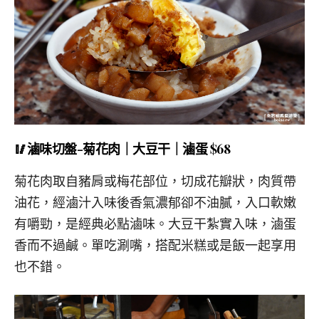
🥢滷味切盤-菊花肉｜大豆干｜滷蛋 $68
菊花肉取自豬肩或梅花部位，切成花瓣狀，肉質帶
油花，經滷汁入味後香氣濃郁卻不油膩，入口軟嫩
有嚼勁，是經典
必點滷味
。大豆干紮實入味，滷蛋
香而不過鹹。單吃涮嘴，搭配米糕或是飯一起享用
也不錯。