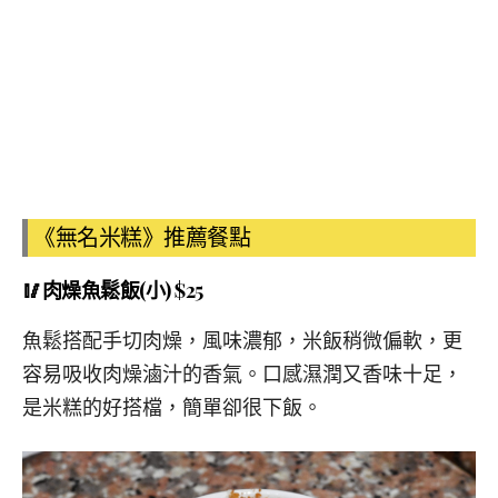
《無名米糕》推薦餐點
🥢肉燥魚鬆飯
(小)
$25
魚鬆搭配手切肉燥，風味濃郁，米飯稍微偏軟，更
容易吸收肉燥滷汁的香氣。口感濕潤又香味十足，
是米糕的好搭檔，簡單卻很下飯。