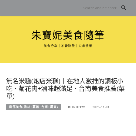
Skip
to
content
朱寶妮美食隨筆
美食分享｜不管熱量｜只求快樂
無名米糕(炮店米糕)｜在地人激推的銅板小
吃．菊花肉+滷味超滿足．台南美食推薦(菜
單)
南部美食(雲林+嘉義+台南+屏東)
BONIETW
2025-11-01