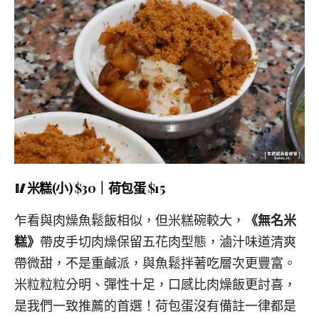
🥢米糕(小) $30｜荷包蛋 $15
乍看與肉燥魚鬆飯相似，但米糕碗較大，
《無名米
糕》
帶皮手切肉燥保留五花肉型態，滷汁味道清爽
帶微甜，不是重鹹派，與魚鬆拌著吃層次更豐富。
米粒粒粒分明、彈性十足，口感比肉燥飯更討喜，
是我們一致推薦的首選！荷包蛋沒有備註一律都是