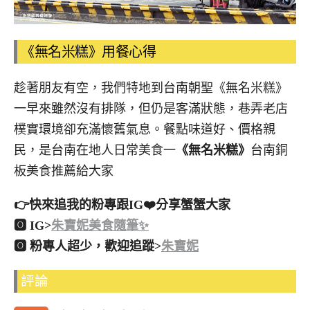
《無名米糕》用餐心得
趁著朋友有空，我們特地到台南朝聖《無名米糕》
一早來雖然沒有排隊，但仍是客滿狀態，巷弄老店
樸實環境卻充滿懷舊氣息。餐點味道好、價格親
民，是台南在地人日常美食一
《無名米糕》
台南銅
板美食推薦給大家
👉快來追我的粉專跟IG❤️分享蟹蟹大家
🅾 IG>
朱寶妮美食隨筆✨
🅾 粉專人超少，歡迎追蹤>
朱寶妮
評論