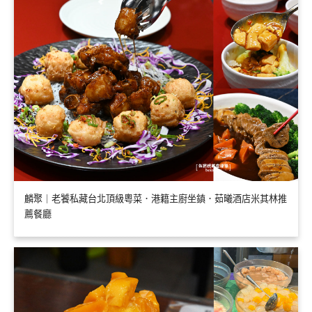
麟聚｜老饕私藏台北頂級粵菜．港籍主廚坐鎮．茹曦酒店米其林推
薦餐廳