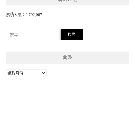
累積人氣：2,792,067
搜
尋
關
鍵
彙整
字:
彙
整