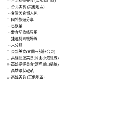
台北捷運美食 (淡水象山線)
台北美食 (其他地區)
台灣美食懶人包
國外旅遊分享
已歇業
愛食記收錄專用
捷運桃園機場線
未分類
東部美食(宜蘭+花蓮+台東)
高雄捷運美食(岡山小港紅線)
高雄捷運美食(鹽埕鳳山橘線)
高雄環狀輕軌
高雄美食 (其他地區)