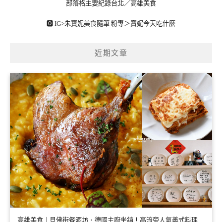
部落格主要紀錄台北／高雄美食
🅾 IG>
朱寶妮美食隨筆
粉專＞
寶妮今天吃什麼
近期文章
高雄美食｜貝佛街餐酒坊．德國主廚坐鎮！高流旁人氣義式料理