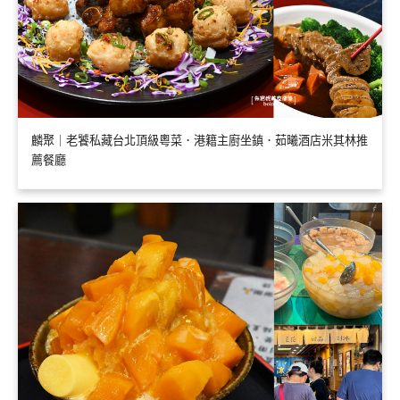
麟聚｜老饕私藏台北頂級粵菜．港籍主廚坐鎮．茹曦酒店米其林推
薦餐廳