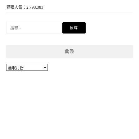
累積人氣：2,793,383
搜
尋
關
鍵
彙整
字:
彙
整