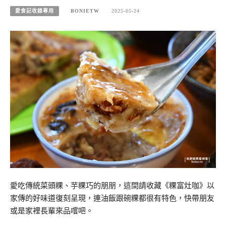
愛食記收錄專用
BONIETW
2025-05-24
愛吃傳統菜頭粿、芋粿巧的朋朋，這間請收藏《粿富灶咖》以
家傳的好味道復刻呈現，連油飯跟碗粿都很有特色，快帶朋友
或是家裡長輩來品嚐吧。