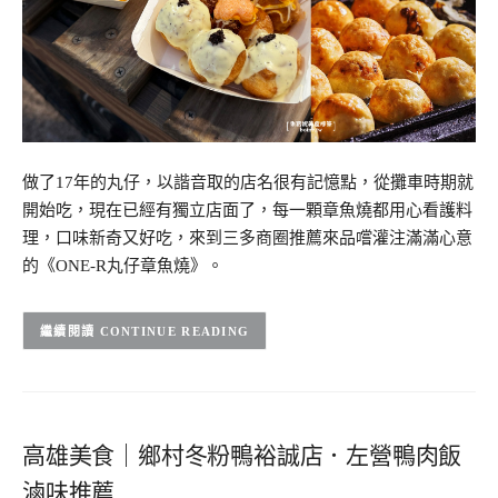
做了17年的丸仔，以諧音取的店名很有記憶點，從攤車時期就
開始吃，現在已經有獨立店面了，每一顆章魚燒都用心看護料
理，口味新奇又好吃，來到三多商圈推薦來品嚐灌注滿滿心意
的《ONE-R丸仔章魚燒》。
CONTINUE READING
高雄美食｜鄉村冬粉鴨裕誠店．左營鴨肉飯
滷味推薦