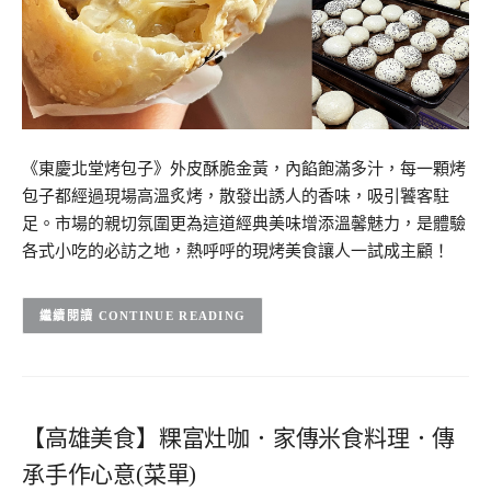
《東慶北堂烤包子》外皮酥脆金黃，內餡飽滿多汁，每一顆烤
包子都經過現場高溫炙烤，散發出誘人的香味，吸引饕客駐
足。市場的親切氛圍更為這道經典美味增添溫馨魅力，是體驗
各式小吃的必訪之地，熱呼呼的現烤美食讓人一試成主顧！
CONTINUE READING
【高雄美食】粿富灶咖．家傳米食料理．傳
承手作心意(菜單)