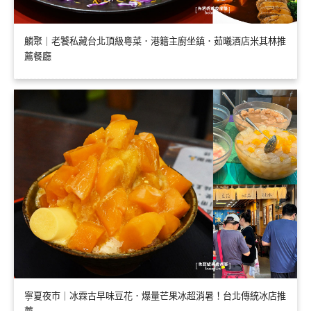
麟聚｜老饕私藏台北頂級粵菜．港籍主廚坐鎮．茹曦酒店米其林推
薦餐廳
寧夏夜市｜冰霖古早味豆花．爆量芒果冰超消暑！台北傳統冰店推