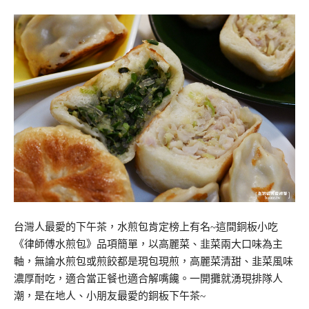
台灣人最愛的下午茶，水煎包肯定榜上有名~這間銅板小吃
《律師傅水煎包》品項簡單，以高麗菜、韭菜兩大口味為主
軸，無論水煎包或煎餃都是現包現煎，高麗菜清甜、韭菜風味
濃厚耐吃，適合當正餐也適合解嘴饞。一開攤就湧現排隊人
潮，是在地人、小朋友最愛的銅板下午茶~