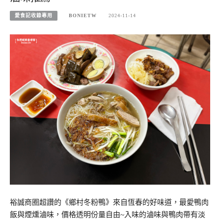
愛食記收錄專用
BONIETW
2024-11-14
裕誠商圈超讚的《鄉村冬粉鴨》來自恆春的好味道，最愛鴨肉
飯與煙燻滷味，價格透明份量自由~入味的滷味與鴨肉帶有淡