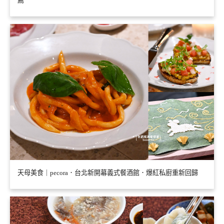
薦
天母美食｜pecora．台北新開幕義式餐酒館．爆紅私廚重新回歸