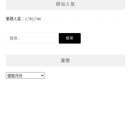
網站人氣
累積人氣：2,782,746
搜
尋
關
鍵
彙整
字:
彙
整