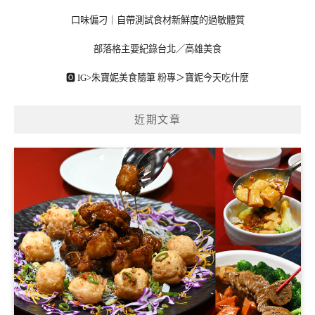
口味偏刁｜自帶測試食材新鮮度的過敏體質
部落格主要紀錄台北／高雄美食
🅾 IG>
朱寶妮美食隨筆
粉專＞
寶妮今天吃什麼
近期文章