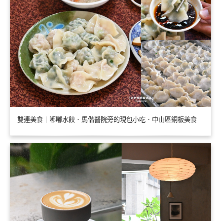
雙連美食｜嘟嘟水餃．馬偕醫院旁的現包小吃．中山區銅板美食