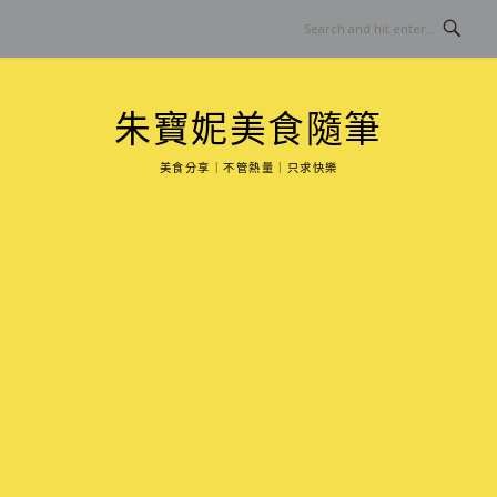
Skip
to
content
朱寶妮美食隨筆
美食分享｜不管熱量｜只求快樂