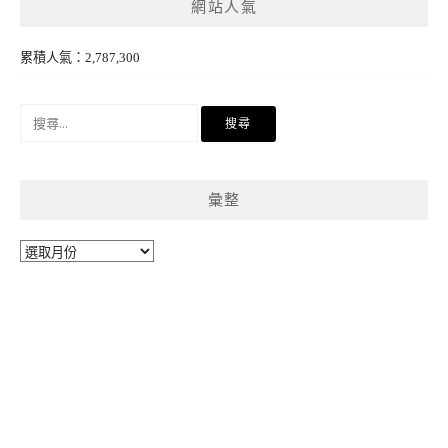
網站人氣
累積人氣：2,787,300
搜
尋
關
鍵
彙整
字:
彙
整