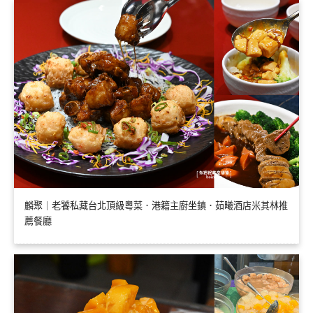
麟聚｜老饕私藏台北頂級粵菜．港籍主廚坐鎮．茹曦酒店米其林推
薦餐廳