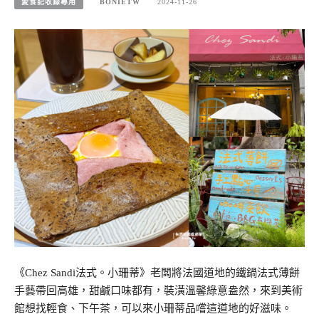
愛食記收錄專用
BONIETW
2024-11-26
《Chez Sandi法式。小珊蒂》老闆將法國道地的鐵鍋法式薄餅
手藝帶回高雄，甜鹹口味都有，裝潢溫馨綠意盎然，來到美術
館想找輕食、下午茶，可以來小珊蒂品嚐這道地的好滋味。