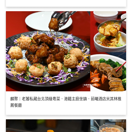
麟聚｜老饕私藏台北頂級粵菜．港籍主廚坐鎮．茹曦酒店米其林推
薦餐廳