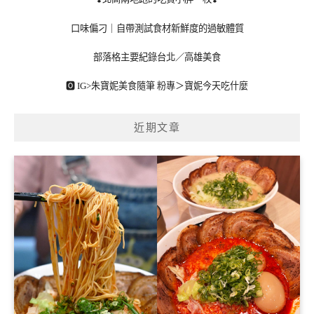
口味偏刁｜自帶測試食材新鮮度的過敏體質
部落格主要紀錄台北／高雄美食
🅾 IG>
朱寶妮美食隨筆
粉專＞
寶妮今天吃什麼
近期文章