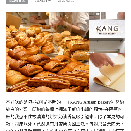
南京復興站
BONIETW
2025-02-19
不好吃的麵包~我可是不吃的！《KANG Artisan Bakery》簡約
純白的外觀，簡約的餐檯上擺滿了新鮮出爐的麵包~在隔壁吃
飯的我忍不住被濃濃的烘焙奶油香氣吸引過來，除了常見的可
頌、司康以外，竟然還有丹麥捲與國王派。每週只營業四天，