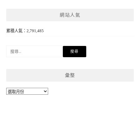
網站人氣
累積人氣：2,791,485
搜
尋
關
鍵
彙整
字:
彙
整