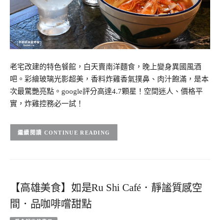
老宅改建的特色餐館，白天賣南洋麵食，晚上變身異國風酒
吧。彩繪玻璃光影超美，香料炸雞香氣撲鼻、肉汁飽滿，是本
次最驚艷亮點。google評分高達4.7顆星！空間迷人、價格平
實，炸雞控務必一試！
CONTINUE READING
【高雄美食】如是Ru Shi Café．靜謐質感空
間．品咖啡嚐甜點