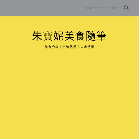
Skip
to
content
朱寶妮美食隨筆
美食分享｜不管熱量｜只求快樂