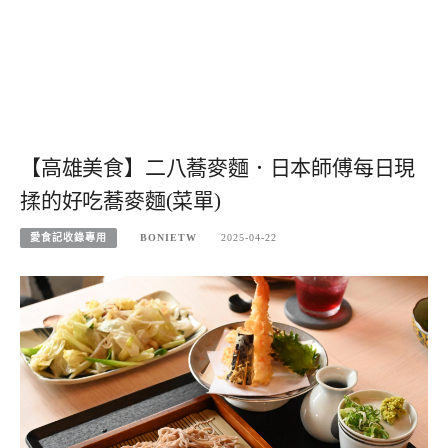
【高雄美食】二八蕎麥麵．日本師傅每日現
揉的好吃蕎麥麵(菜單)
愛食記收錄專用
BONIETW
2025-04-22