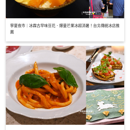
寧夏夜市｜冰霖古早味豆花．爆量芒果冰超消暑！台北傳統冰店推
薦