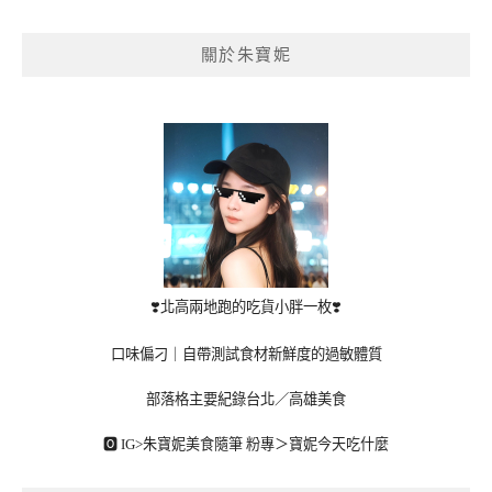
導
覽
關於朱寶妮
❣️北高兩地跑的吃貨小胖一枚❣️
口味偏刁｜自帶測試食材新鮮度的過敏體質
部落格主要紀錄台北／高雄美食
🅾 IG>
朱寶妮美食隨筆
粉專＞
寶妮今天吃什麼