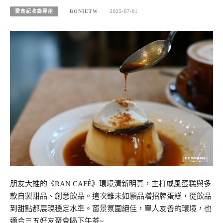
愛食記收錄專用
BONIETW
2025-07-01
朋友大推的《RAN CAFÉ》環境清新明亮，主打戚風蛋糕與多
款自製甜品、創意飲品。這次雖未如願品嚐招牌蛋糕，從飲品
到甜點都展現穩定水準。窗景氛圍絕佳，單人友善的環境，也
適合三五好友聚會喝下午茶~