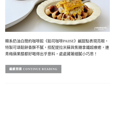
韓系奶油白簡約咖啡館《鉑司咖啡PAllSE》鹹甜點表現亮眼，
特製可頌鬆餅香酥不膩，搭配提拉米蘇與焦糖拿鐵超療癒，連
青梅蘋果醋都好喝得出乎意料，處處藏著細膩小巧思！
CONTINUE READING