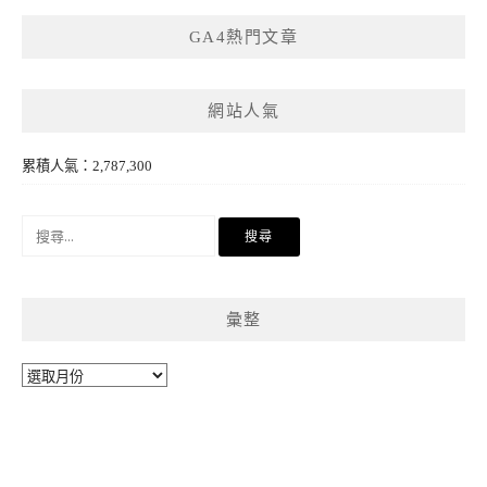
GA4熱門文章
網站人氣
累積人氣：2,787,300
搜
尋
關
鍵
彙整
字:
彙
整