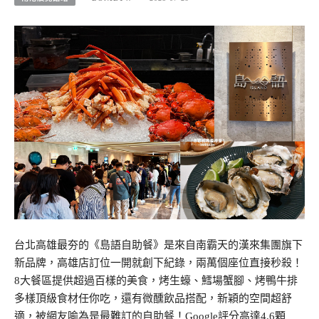
台北高雄最夯的《島語自助餐》是來自南霸天的漢來集團旗下
新品牌，高雄店訂位一開就創下紀錄，兩萬個座位直接秒殺！
8大餐區提供超過百樣的美食，烤生蠔、鱈場蟹腳、烤鴨牛排
多樣頂級食材任你吃，還有微醺飲品搭配，新穎的空間超舒
適，被網友喻為是最難訂的自助餐！Google評分高達4.6顆