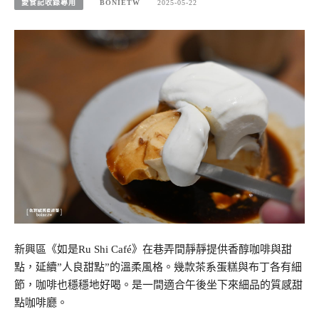
愛食記收錄專用
BONIETW
2025-05-22
新興區《如是Ru Shi Café》在巷弄間靜靜提供香醇咖啡與甜
點，延續”人良甜點”的溫柔風格。幾款茶系蛋糕與布丁各有細
節，咖啡也穩穩地好喝。是一間適合午後坐下來細品的質感甜
點咖啡廳。