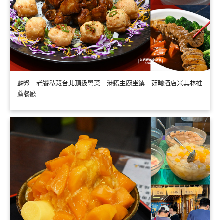
麟聚｜老饕私藏台北頂級粵菜．港籍主廚坐鎮．茹曦酒店米其林推
薦餐廳