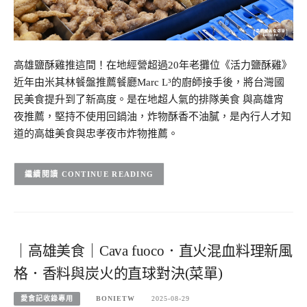
高雄鹽酥雞推這間！在地經營超過20年老攤位《活力鹽酥雞》
近年由米其林餐盤推薦餐廳Marc L³的廚師接手後，將台灣國
民美食提升到了新高度。是在地超人氣的排隊美食 與高雄宵
夜推薦，堅持不使用回鍋油，炸物酥香不油膩，是內行人才知
道的高雄美食與忠孝夜市炸物推薦。
CONTINUE READING
｜高雄美食｜Cava fuoco．直火混血料理新風
格．香料與炭火的直球對決(菜單)
愛食記收錄專用
BONIETW
2025-08-29