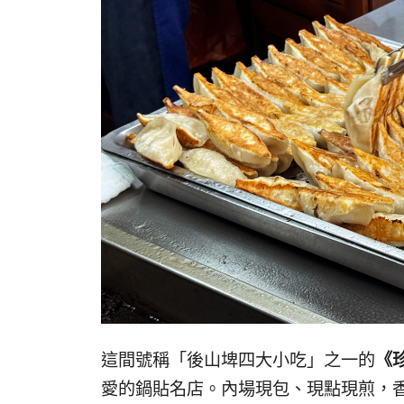
這間號稱
「後山埤四大小吃」
之一的
《
愛的鍋貼名店
。內場現包、現點現煎，香氣撲