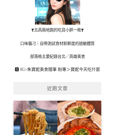
❣️北高兩地跑的吃貨小胖一枚❣️
口味偏刁｜自帶測試食材新鮮度的過敏體質
部落格主要紀錄台北／高雄美食
🅾 IG>
朱寶妮美食隨筆
粉專＞
寶妮今天吃什麼
近期文章