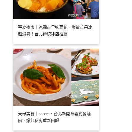
寧夏夜市｜冰霖古早味豆花．爆量芒果冰
超消暑！台北傳統冰店推薦
天母美食｜pecora．台北新開幕義式餐酒
館．爆紅私廚重新回歸