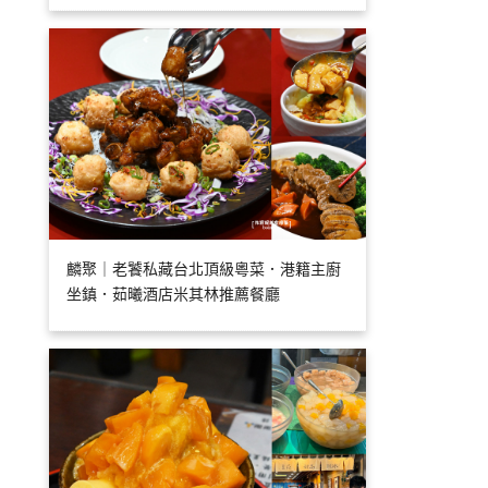
麟聚｜老饕私藏台北頂級粵菜．港籍主廚
坐鎮．茹曦酒店米其林推薦餐廳