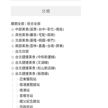
分類
展開全部
|
收合全部
中部美食(苗栗+台中+彰化+南投)
其他美食(離島+宅配+超商)
北部美食(基隆+桃園+新竹)
南部美食(雲林+嘉義+台南+屏東)
台北住宿
台北捷運美食 (中和新蘆線)
台北捷運美食 (文湖線)
台北捷運美食 (松山新店線)
台北捷運美食 (板南線)
亞東醫院站
南港展覽館站
南港站
善導寺站
國父紀念館站
市政府站