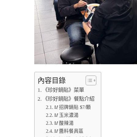
內容目錄
《珍好鍋貼》菜單
《珍好鍋貼》餐點介紹
🥢招牌鍋貼 $7/顆
🥢玉米濃湯
🥢酸辣湯
🥢醬料餐具區