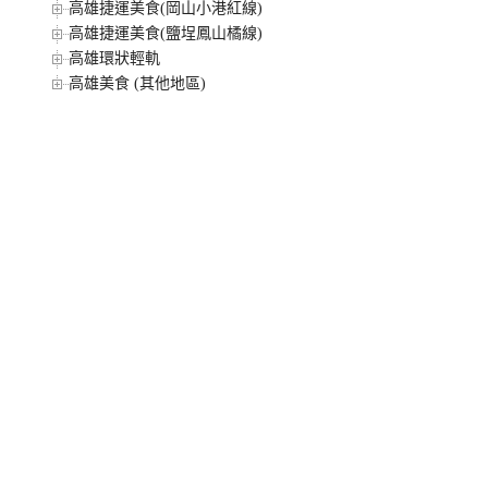
高雄捷運美食(岡山小港紅線)
高雄捷運美食(鹽埕鳳山橘線)
高雄環狀輕軌
高雄美食 (其他地區)