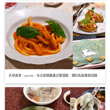
天母美食｜pecora．台北新開幕義式餐酒館．爆紅私廚重新回歸