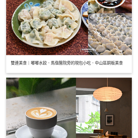
雙連美食｜嘟嘟水餃．馬偕醫院旁的現包小吃．中山區銅板美食