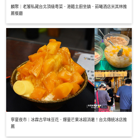
麟聚｜老饕私藏台北頂級粵菜．港籍主廚坐鎮．茹曦酒店米其林推
薦餐廳
寧夏夜市｜冰霖古早味豆花．爆量芒果冰超消暑！台北傳統冰店推
薦