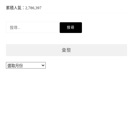
累積人氣：2,786,397
搜
尋
關
鍵
彙整
字:
彙
整