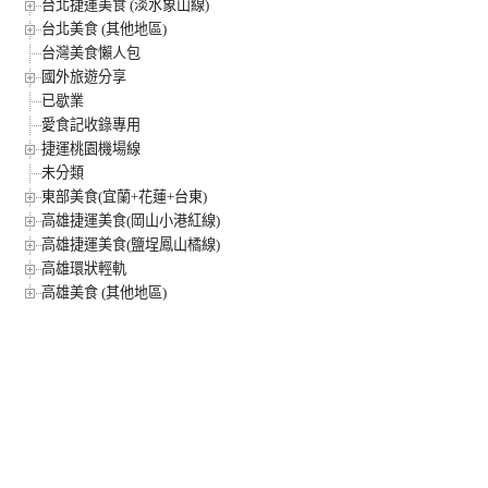
台北捷運美食 (淡水象山線)
台北美食 (其他地區)
台灣美食懶人包
國外旅遊分享
已歇業
愛食記收錄專用
捷運桃園機場線
未分類
東部美食(宜蘭+花蓮+台東)
高雄捷運美食(岡山小港紅線)
高雄捷運美食(鹽埕鳳山橘線)
高雄環狀輕軌
高雄美食 (其他地區)