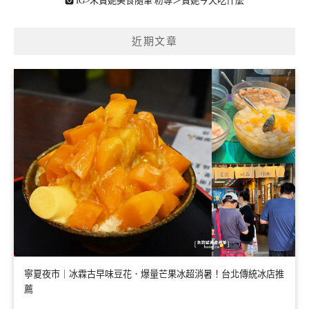
🅾 IG>
朱寶妮美食隨筆
粉專＞
寶妮今天吃什麼
近期文章
寧夏夜市｜冰霖古早味豆花．爆量芒果冰超消暑！台北傳統冰店推
薦