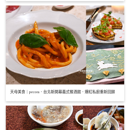
天母美食｜pecora．台北新開幕義式餐酒館．爆紅私廚重新回歸