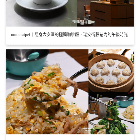
noon.taipei｜隱身大安區的極簡咖啡廳．瑞安街靜巷內的午後時光