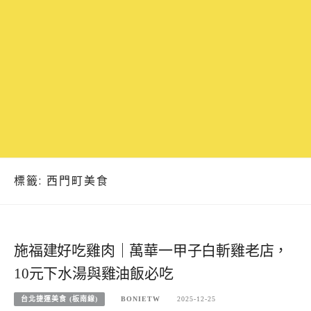
標籤:
西門町美食
施福建好吃雞肉｜萬華一甲子白斬雞老店，
10元下水湯與雞油飯必吃
台北捷運美食 (板南線)
BONIETW
2025-12-25