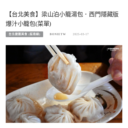
【台北美食】梁山泊小籠湯包．西門隱藏版
爆汁小籠包(菜單)
台北捷運美食 (板南線)
BONIETW
2025-03-17