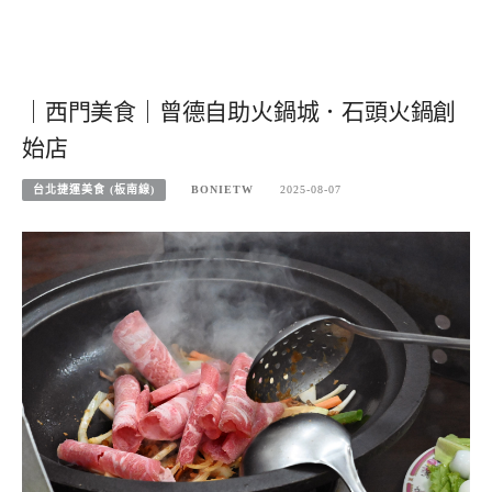
｜西門美食｜曾德自助火鍋城．石頭火鍋創
始店
台北捷運美食 (板南線)
BONIETW
2025-08-07