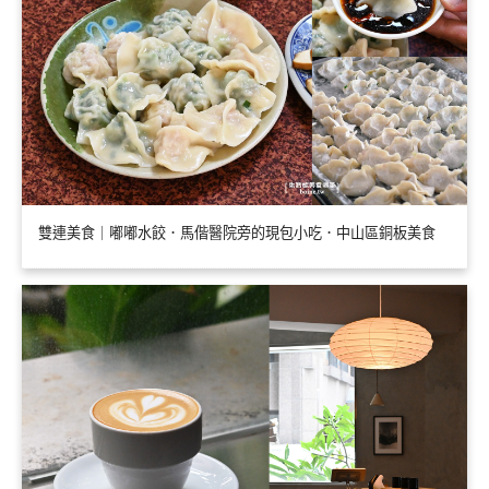
雙連美食｜嘟嘟水餃．馬偕醫院旁的現包小吃．中山區銅板美食