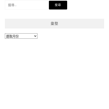
搜
尋
關
鍵
彙整
字:
彙
整