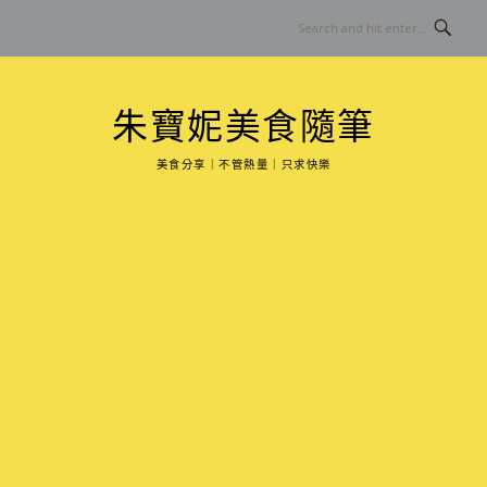
Skip
to
content
朱寶妮美食隨筆
美食分享｜不管熱量｜只求快樂