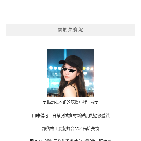
關於朱寶妮
❣️北高兩地跑的吃貨小胖一枚❣️
口味偏刁｜自帶測試食材新鮮度的過敏體質
部落格主要紀錄台北／高雄美食