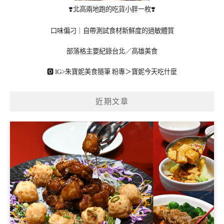
❣️北高兩地跑的吃貨小胖一枚❣️
口味偏刁｜自帶測試食材新鮮度的過敏體質
部落格主要紀錄台北／高雄美食
🅾 IG>
朱寶妮美食隨筆
粉專＞
寶妮今天吃什麼
近期文章