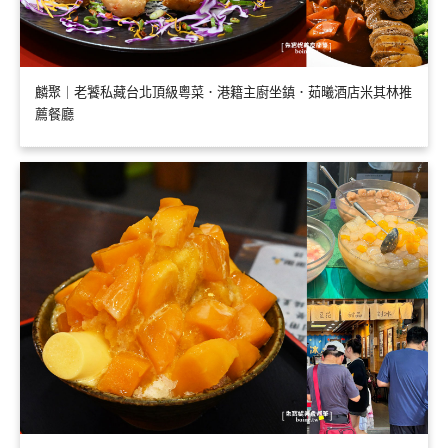
麟聚｜老饕私藏台北頂級粵菜．港籍主廚坐鎮．茹曦酒店米其林推
薦餐廳