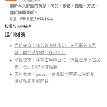
3位網友投票評論
關於本文評論的商家、商品、景點、議題、方法，
你給幾顆星呢？
歡迎一起點擊星號參與評論唷！
按讚加入粉絲團
延伸閱讀
高雄美食｜味芳珍咖啡牛奶．三民區必吃早
餐．開門就排隊的在地名店
寧夏夜市｜冰霖古早味豆花．爆量芒果冰超消
暑！台北傳統冰店推薦
天母美食｜pecora．台北新開幕義式餐酒館．
爆紅私廚重新回歸