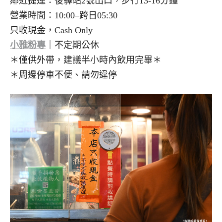
鄰近捷運：後驛站2號出口，步行13-16分鐘
營業時間：10:00–跨日05:30
只收現金，Cash Only
小雅粉專
｜不定期公休
＊僅供外帶，建議半小時內飲用完畢＊
＊周邊停車不便、請勿違停