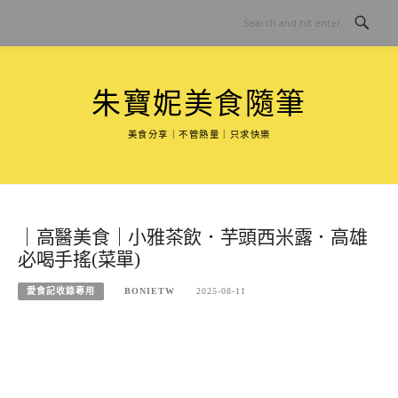
Skip
to
content
朱寶妮美食隨筆
美食分享｜不管熱量｜只求快樂
｜高醫美食｜小雅茶飲．芋頭西米露．高雄
必喝手搖(菜單)
愛食記收錄專用
BONIETW
2025-08-11