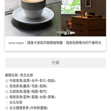
noon.taipei｜隱身大安區的極簡咖啡廳．瑞安街靜巷內的午後時光
分類
展開全部
|
收合全部
中部美食(苗栗+台中+彰化+南投)
其他美食(離島+宅配+超商)
北部美食(基隆+桃園+新竹)
南部美食(雲林+嘉義+台南+屏東)
台北住宿
台北捷運美食 (中和新蘆線)