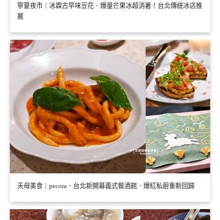
寧夏夜市｜冰霖古早味豆花．爆量芒果冰超消暑！台北傳統冰店推
薦
天母美食｜pecora．台北新開幕義式餐酒館．爆紅私廚重新回歸