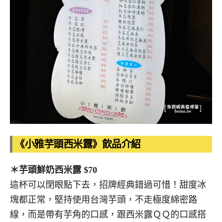
《小雅芋頭西米露》飲品介紹
＊芋頭鮮奶西米露 $70
這杯可以閉眼點下去，招牌經典錯過可惜！甜度冰
塊都正常，堅持使用台灣芋頭，不走極度綿密路
線，而是帶有芋角的口感，跟西米露ＱＱ的口感搭