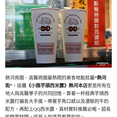
熱河商圈、高醫商圈最熱鬧的美食地點就屬
“熱河
街”
，這攤
《小雅芋頭西米露》熱河本店
更是所有在
地人與高醫學子的共同回憶，靠著一杯經典芋頭西
米露打遍各大手搖，帶著芋角口感以及濃郁的牛奶
配方，再配上QQ西米露，真材實料推薦必喝。超長
的營業時間，從早上到清晨都買的到。