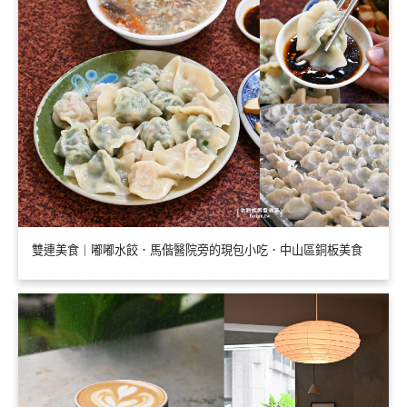
雙連美食｜嘟嘟水餃．馬偕醫院旁的現包小吃．中山區銅板美食