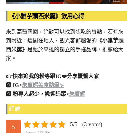
《小雅芋頭西米露》飲用心得
來到高醫商圈，絕對可以找到想吃的餐點，若有來
到附近，這間在地人、觀光客都超愛的
《小雅芋頭
西米露》
是始於高雄的獨立的手搖品牌，推薦給大
家。
👉快來追我的粉專跟IG❤️分享蟹蟹大家
🅾 IG>
朱寶妮美食隨筆✨
🅾 粉專人超少，歡迎追蹤>
朱寶妮
評論
5/5 - (3 votes)
5