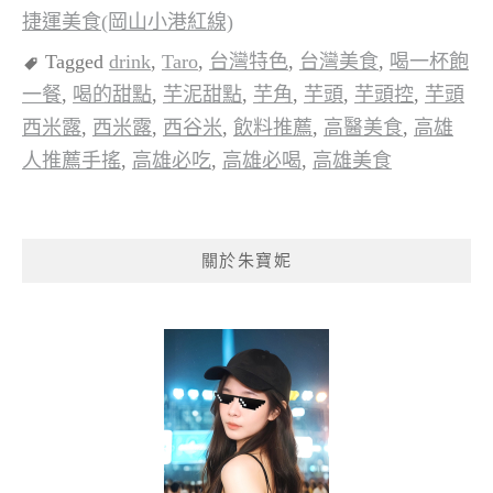
捷運美食(岡山小港紅線)
Tagged
drink
,
Taro
,
台灣特色
,
台灣美食
,
喝一杯飽
一餐
,
喝的甜點
,
芋泥甜點
,
芋角
,
芋頭
,
芋頭控
,
芋頭
西米露
,
西米露
,
西谷米
,
飲料推薦
,
高醫美食
,
高雄
人推薦手搖
,
高雄必吃
,
高雄必喝
,
高雄美食
關於朱寶妮