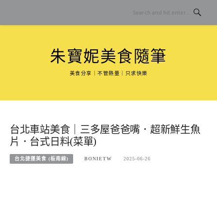
Skip
to
content
朱寶妮美食隨筆
美食分享｜不管熱量｜只求快樂
台北車站美食｜三多屋爸爸嘴．超新鮮生魚
片．台式日料(菜單)
台北捷運美食 (板南線)
BONIETW
2025-06-26