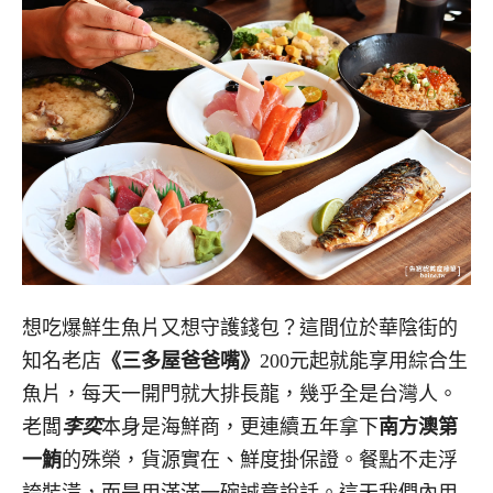
想吃爆鮮生魚片又想守護錢包？這間位於華陰街的
知名老店
《三多屋爸爸嘴》
200元起就能享用綜合生
魚片，每天一開門就大排長龍，幾乎全是台灣人。
老闆
李奕
本身是海鮮商，更連續五年拿下
南方澳第
一鮪
的殊榮，貨源實在、鮮度掛保證。餐點不走浮
誇裝潢，而是用滿滿一碗誠意說話。這天我們內用