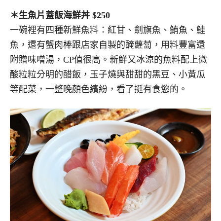
＊生魚片蓋飯海鮮丼 $250
一碗裡有四種新鮮魚料：紅甘、劍旗魚、鮪魚、鮭
魚，還有蟹肉棒跟店家自製的醃蘿蔔，用料豐富還
附贈味噌湯，CP值很高。新鮮又冰涼的魚料配上微
酸粒粒分明的醋飯，玉子燒與甜甜的黑豆、小黃瓜
等配菜，一整晚顏色繽紛，看了挺有食慾的。