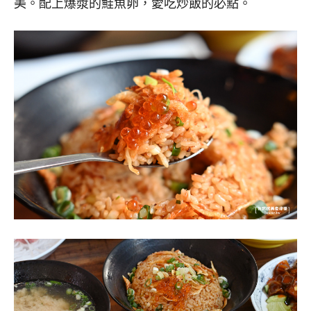
美。配上爆漿的鮭魚卵，愛吃炒飯的必點。