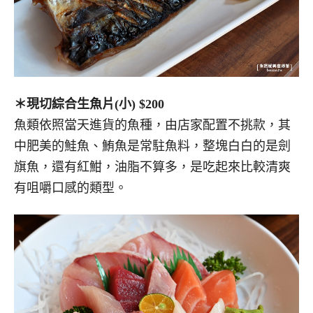
＊現切綜合生魚片(小) $200
魚類依照當天進貨的魚種，由店家配置不挑款，其
中肥美的鮭魚、鮪魚是常駐魚料，整塊白白的是劍
旗魚，還有紅魽，油脂不算多，是吃起來比較清爽
有咀嚼口感的類型。