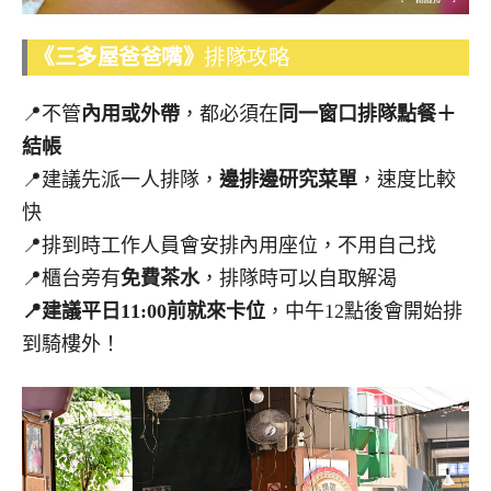
《三多屋爸爸嘴》
排隊攻略
📍不管
內用或外帶
，都必須在
同一窗口排隊點餐＋
結帳
📍建議先派一人排隊，
邊排邊研究菜單
，速度比較
快
📍排到時工作人員會安排內用座位，不用自己找
📍櫃台旁有
免費茶水
，排隊時可以自取解渴
📍建議平日11:00前就來卡位
，中午12點後會開始排
到騎樓外！