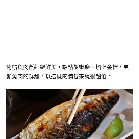
烤鯖魚肉質細緻鮮美，蘸點胡椒鹽、擠上金桔，更
顯魚肉的鮮甜。以這樣的價位來說很超值。