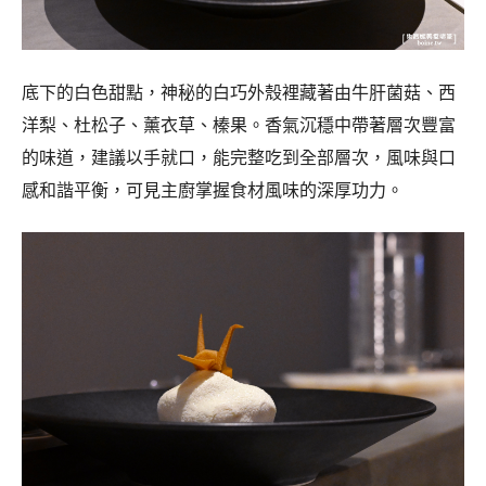
底下的白色甜點，神秘的白巧外殼裡藏著由牛肝菌菇、西
洋梨、杜松子、薰衣草、榛果。香氣沉穩中帶著層次豐富
的味道，建議以手就口，能完整吃到全部層次，風味與口
感和諧平衡，可見主廚掌握食材風味的深厚功力。