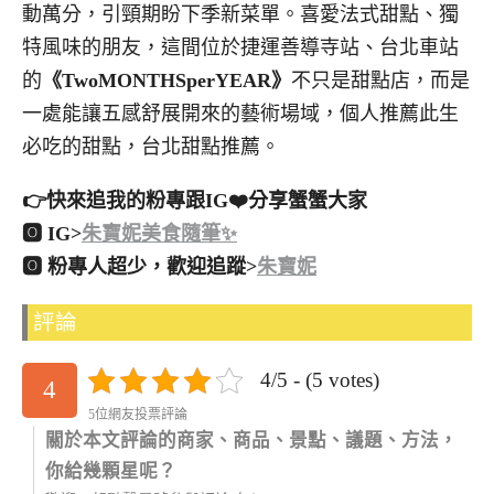
動萬分，引頸期盼下季新菜單。喜愛法式甜點、獨
特風味的朋友，這間位於捷運善導寺站、台北車站
的
《TwoMONTHSperYEAR》
不只是甜點店，而是
一處能讓五感舒展開來的藝術場域，個人推薦此生
必吃的甜點，台北甜點推薦。
👉快來追我的粉專跟IG❤️分享蟹蟹大家
🅾 IG>
朱寶妮美食隨筆✨
🅾 粉專人超少，歡迎追蹤>
朱寶妮
評論
4/5 - (5 votes)
4
5位網友投票評論
關於本文評論的商家、商品、景點、議題、方法，
你給幾顆星呢？