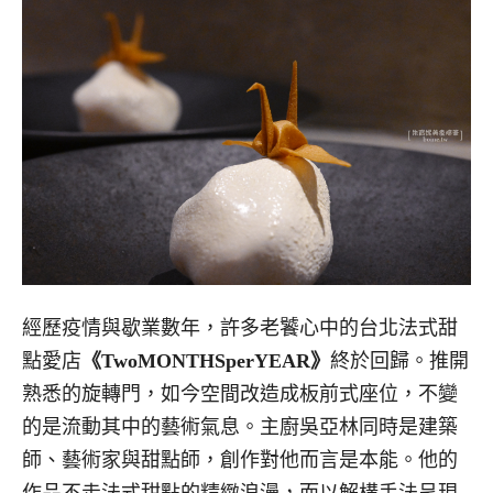
經歷疫情與歇業數年，許多老饕心中的台北法式甜
點愛店
《TwoMONTHSperYEAR》
終於回歸。推開
熟悉的旋轉門，如今空間改造成板前式座位，不變
的是流動其中的藝術氣息。主廚吳亞林同時是建築
師、藝術家與甜點師，創作對他而言是本能。他的
作品不走法式甜點的精緻浪漫，而以解構手法呈現