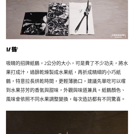
🥢鶴³
吸睛的招牌紙鶴，2公分的大小，可是費了不少功夫，將水
果打成汁，過篩乾燥製成水果紙，再折成精細的小巧紙
鶴，特意拉長烘乾時間，更輕薄脆口，建議先單吃可以嚐
到水果芬芳的香氣與甜味，外觀與味道兼具。
紙鶴顏色、
風味會依照不同水果調整變換，每次造訪都有不同驚喜。