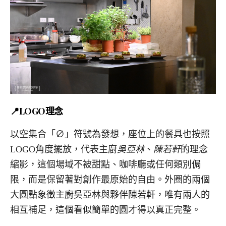
📍LOGO理念
以空集合「∅」符號為發想，座位上的餐具也按照
LOGO角度擺放，代表主廚
吳亞林
、
陳若軒
的理念
縮影，這個場域不被甜點、咖啡廳或任何類別侷
限，而是保留著對創作最原始的自由。外圈的兩個
大圓點象徵主廚吳亞林與夥伴陳若軒，唯有兩人的
相互補足，這個看似簡單的圓才得以真正完整。