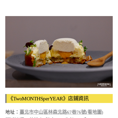
《TwoMONTHSperYEAR》店鋪資訊
地址：
臺北市中山區林森北路67巷76號(看地圖)