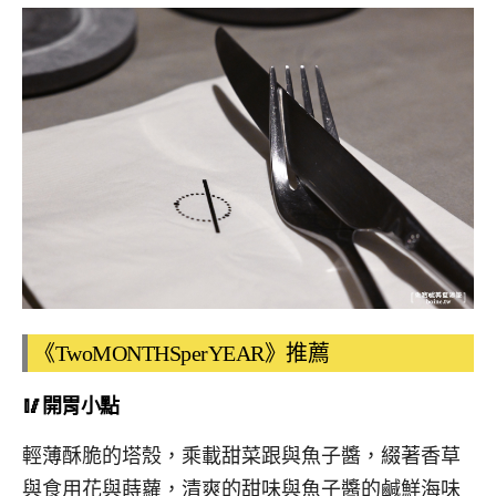
《TwoMONTHSperYEAR》推薦
🥢開胃小點
輕薄酥脆的塔殼，乘載甜菜跟與魚子醬，綴著香草
與食用花與蒔蘿，清爽的甜味與魚子醬的鹹鮮海味