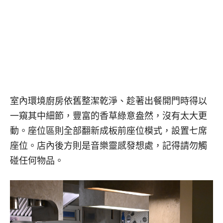
室內環境廚房依舊整潔乾淨、趁著出餐開門時得以
一窺其中細節，豐富的香草綠意盎然，沒有太大更
動。座位區則全部翻新成板前座位模式，設置七席
座位。店內後方則是音樂靈感發想處，記得請勿觸
碰任何物品。