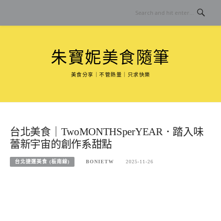
Skip
to
content
朱寶妮美食隨筆
美食分享｜不管熱量｜只求快樂
台北美食｜TwoMONTHSperYEAR．踏入味
蕾新宇宙的創作系甜點
台北捷運美食 (板南線)
BONIETW
2025-11-26