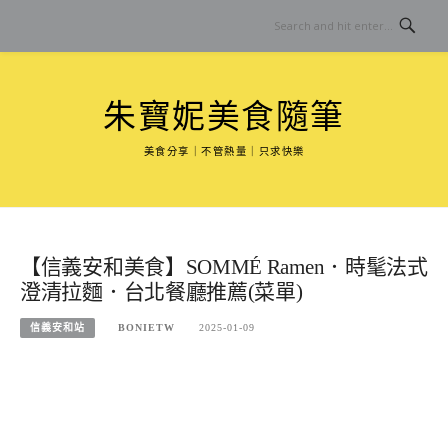
Skip
to
content
朱寶妮美食隨筆
美食分享｜不管熱量｜只求快樂
【信義安和美食】SOMMÉ Ramen．時髦法式
澄清拉麵．台北餐廳推薦(菜單)
信義安和站
BONIETW
2025-01-09