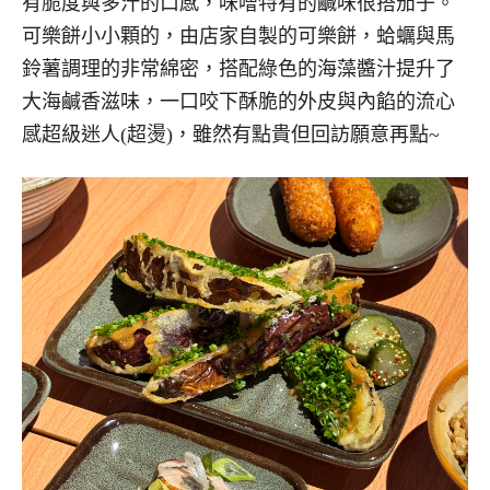
有脆度與多汁的口感，味噌特有的鹹味很搭茄子。
可樂餅小小顆的，由店家自製的可樂餅，蛤蠣與馬
鈴薯調理的非常綿密，搭配綠色的海藻醬汁提升了
大海鹹香滋味，一口咬下酥脆的外皮與內餡的流心
感超級迷人(超燙)，雖然有點貴但回訪願意再點~