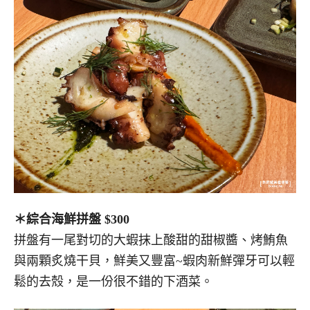
＊綜合海鮮拼盤 $300
拼盤有一尾對切的大蝦抹上酸甜的甜椒醬、烤鮪魚
與兩顆炙燒干貝，鮮美又豐富~蝦肉新鮮彈牙可以輕
鬆的去殼，是一份很不錯的下酒菜。