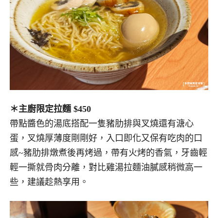
＊主廚限定拉麵 $450
帶點醬色的湯底搭配一隻豬肋排與叉燒還有溏心
蛋，叉燒厚薄度剛剛好，入口即化又保有吃肉的口
感~豬肋排燉煮後再烤過，帶有火烤的香氣，牙齒輕
輕一撕就骨肉分離，對比雞湯拉麵油膩感稍微高一
些，建議趁熱享用。