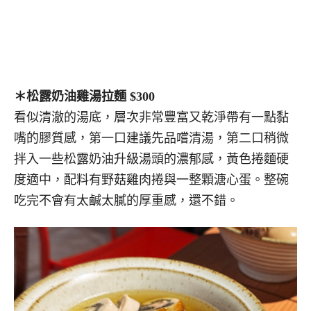
＊松露奶油雞湯拉麵 $300
看似清澈的湯底，層次非常豐富又乾淨帶有一點黏
嘴的膠質感，第一口建議先品嚐清湯，第二口稍微
拌入一些松露奶油升級湯頭的濃郁感，黃色捲麵硬
度適中，配料有野菇雞肉捲與一整顆溏心蛋。整碗
吃完不會有太鹹太膩的厚重感，還不錯。