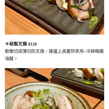
＊秘製叉燒 $120
軟嫩切成薄切的叉燒，建議上桌盡快享用~冷掉略顯
油膩。