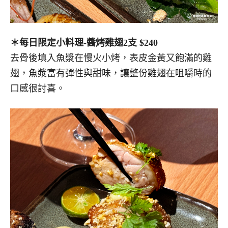
＊每日限定小料理-醬烤雞翅2支 $240
去骨後填入魚漿在慢火小烤，表皮金黃又飽滿的雞
翅，魚漿富有彈性與甜味，讓整份雞翅在咀嚼時的
口感很討喜。