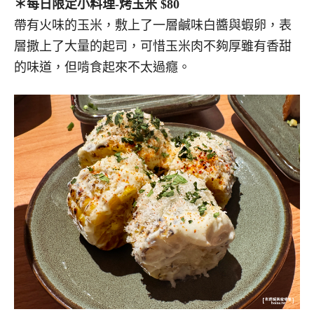
＊每日限定小料理-烤玉米 $80
帶有火味的玉米，敷上了一層鹹味白醬與蝦卵，表
層撒上了大量的起司，可惜玉米肉不夠厚雖有香甜
的味道，但啃食起來不太過癮。