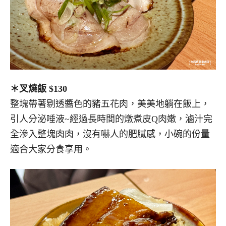
＊叉燒飯 $130
整塊帶著剔透醬色的豬五花肉，美美地躺在飯上，
引人分泌唾液~經過長時間的燉煮皮Q肉嫩，滷汁完
全滲入整塊肉肉，沒有嚇人的肥膩感，小碗的份量
適合大家分食享用。