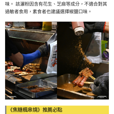
味。
該灑粉因含有花生、芝麻等成分，不適合對其
過敏者食用，素食者也建議選擇椒鹽口味。
《焦糖楓串燒》推薦必點