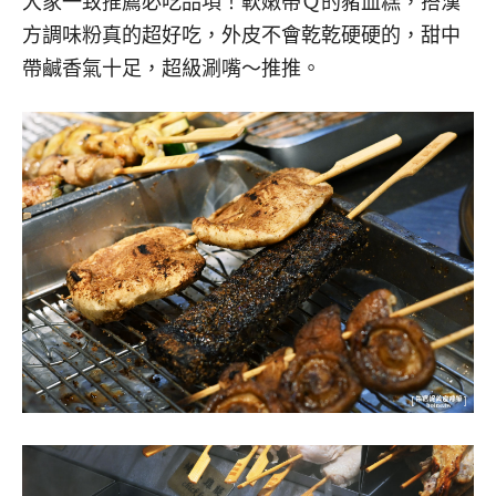
大家一致推薦必吃品項！軟嫩帶Ｑ的豬血糕，搭漢
方調味粉真的超好吃，外皮不會乾乾硬硬的，甜中
帶鹹香氣十足，超級涮嘴～推推。