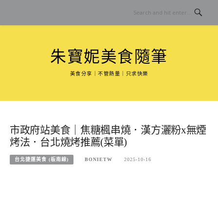
Skip
to
content
朱寶妮美食隨筆
美食分享｜不管熱量｜只求快樂
市政府站美食｜焦糖楓串燒．漢方灑粉x無煙
烤法．台北燒烤推薦(菜單)
台北捷運美食 (板南線)
BONIETW
2025-10-16