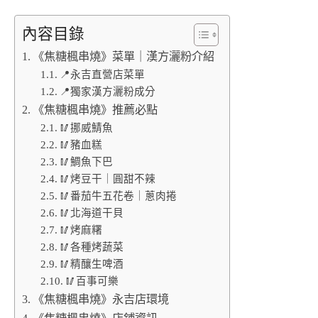
內容目錄
《焦糖楓串燒》菜單｜漢方灑粉介紹
📍永吉直營店菜單
📍獨家漢方灑粉成分
《焦糖楓串燒》推薦必點
🥢挪威鯖魚
🥢豬血糕
🥢鯛魚下巴
🥢烤豆干｜圓甜不辣
🥢番茄牛五花卷｜蔥肉捲
🥢北海道干貝
🥢烤麻糬
🥢各種烤蔬菜
🥢精釀生啤酒
🥢百事可樂
《焦糖楓串燒》永吉店環境