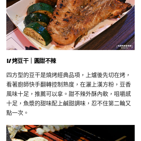
🥢烤豆干｜圓甜不辣
四方型的豆干是燒烤經典品項，上爐後先切在烤，
看著廚師快手翻轉控制熟度，在灑上漢方粉，豆香
風味十足，推薦可以拿。甜不辣外酥內軟，咀嚼感
十足，魚漿的甜味配上鹹甜調味，忍不住第二輪又
點一次。