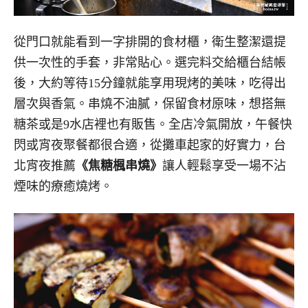
從門口就能看到一字排開的食材櫃，衛生整潔還提
供一次性的手套，非常貼心。選完料交給櫃台結帳
後，大約等待15分鐘就能享用現烤的美味，吃得出
層次與香氣。串燒不油膩，保留食材原味，想搭無
糖茶或是9水店裡也有販售。全店冷氣開放，午餐快
閃或宵夜聚餐都很合適，從攤車起家的好實力，台
北宵夜推薦
《焦糖楓串燒》
讓人輕鬆享受一場不沾
煙味的療癒燒烤。