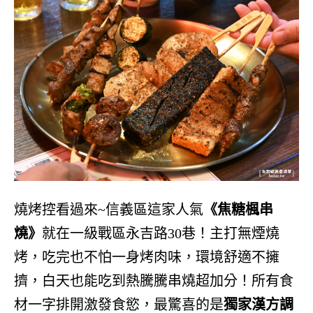
燒烤控看過來~信義區這家人氣
《焦糖楓串
燒》
就在一級戰區永吉路30巷！主打無煙燒
烤，吃完也不怕一身烤肉味，環境舒適不擁
擠，白天也能吃到熱騰騰串燒超加分！所有食
材一字排開激發食慾，最驚喜的是
獨家漢方調