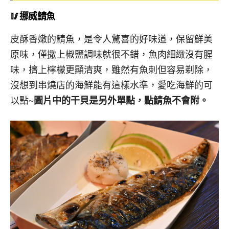
🥢挪威鯖魚
皮酥香嫩的鯖魚，是令人驚喜的好味道，保留鮮美
原味，僅撒上椒鹽調味就很不錯，魚肉細緻沒有腥
味，擠上檸檬更顯清爽，雖然有魚刺但容易剃除，
沒想到串燒店的海鮮能有這樣水準，愛吃海鮮的可
以點~
圖片中的干貝是另外單點，點鯖魚不會附。