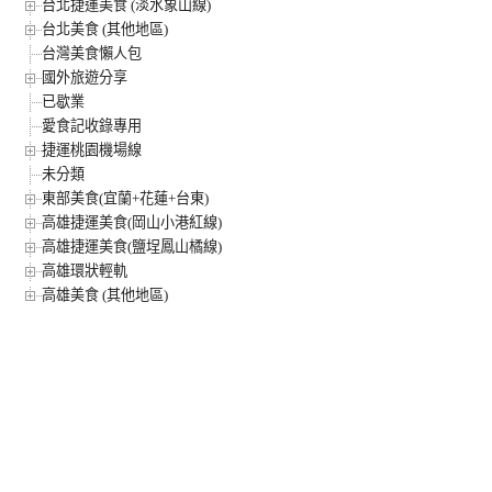
台北捷運美食 (淡水象山線)
台北美食 (其他地區)
台灣美食懶人包
國外旅遊分享
已歇業
愛食記收錄專用
捷運桃園機場線
未分類
東部美食(宜蘭+花蓮+台東)
高雄捷運美食(岡山小港紅線)
高雄捷運美食(鹽埕鳳山橘線)
高雄環狀輕軌
高雄美食 (其他地區)