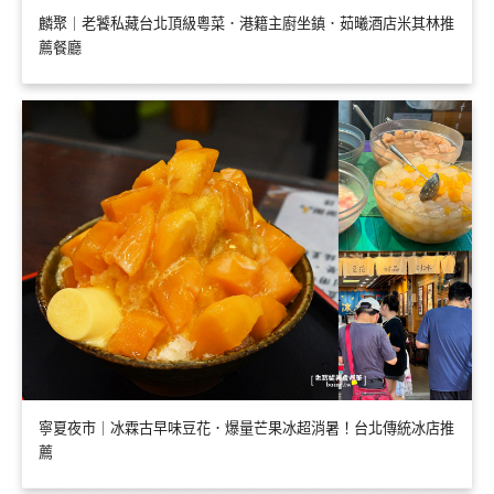
麟聚｜老饕私藏台北頂級粵菜．港籍主廚坐鎮．茹曦酒店米其林推
薦餐廳
寧夏夜市｜冰霖古早味豆花．爆量芒果冰超消暑！台北傳統冰店推
薦