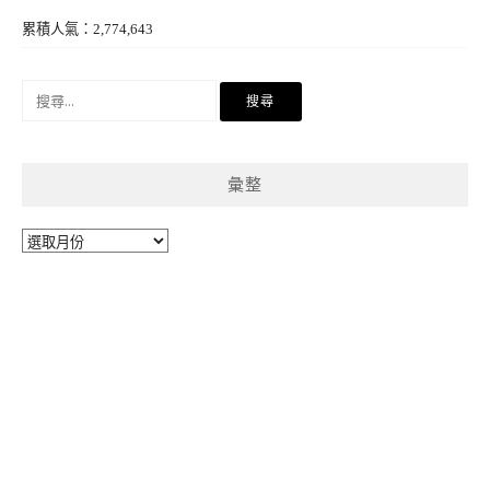
累積人氣：2,774,643
搜
尋
關
鍵
彙整
字:
彙
整