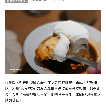
愛食記收錄專用
BONIETW
2025-05-22
新興區《如是Ru Shi Café》在巷弄間靜靜提供香醇咖啡與甜
點，延續”人良甜點”的溫柔風格。幾款茶系蛋糕與布丁各有細
節，咖啡也穩穩地好喝。是一間適合午後坐下來細品的質感甜
點咖啡廳。