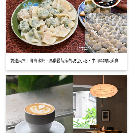
雙連美食｜嘟嘟水餃．馬偕醫院旁的現包小吃．中山區銅板美食