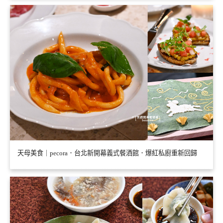
天母美食｜pecora．台北新開幕義式餐酒館．爆紅私廚重新回歸