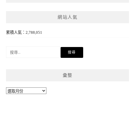
網站人氣
累積人氣：2,788,051
搜
尋
關
鍵
彙整
字:
彙
整