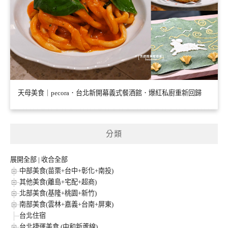
天母美食｜pecora．台北新開幕義式餐酒館．爆紅私廚重新回歸
分類
展開全部
|
收合全部
中部美食(苗栗+台中+彰化+南投)
其他美食(離島+宅配+超商)
北部美食(基隆+桃園+新竹)
南部美食(雲林+嘉義+台南+屏東)
台北住宿
台北捷運美食 (中和新蘆線)