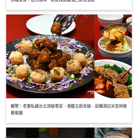
麟聚｜老饕私藏台北頂級粵菜．港籍主廚坐鎮．茹曦酒店米其林推
薦餐廳