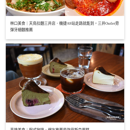
林口美食｜天鳥拉麵三井店．機捷A9站走路就能到，三井Outlet旁
彈牙細麵推薦
高雄美食｜程式咖啡．網友推薦最強巴斯克蛋糕