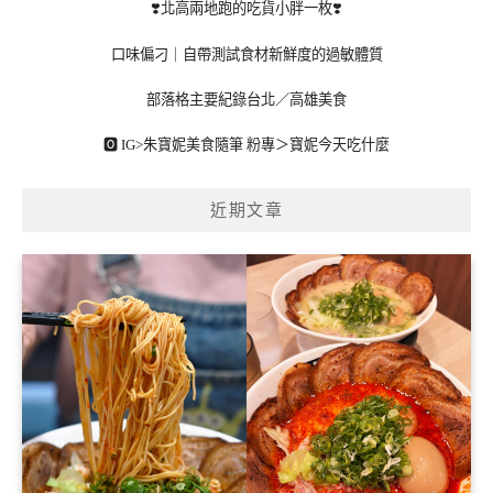
❣️北高兩地跑的吃貨小胖一枚❣️
口味偏刁｜自帶測試食材新鮮度的過敏體質
部落格主要紀錄台北／高雄美食
🅾 IG>
朱寶妮美食隨筆
粉專＞
寶妮今天吃什麼
近期文章