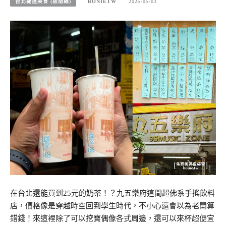
台北捷運美食 (板南線)
BONIETW
2025-05-03
在台北還能買到25元的奶茶！？九五樂府這間超佛系手搖飲料
店，價格像是穿越時空回到學生時代，不小心還會以為老闆算
錯錢！來這裡除了可以挖寶偶像各式周邊，還可以來杯超便宜