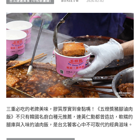
台北捷運美食 (中和新蘆線)
BONIETW
2026-02-02
三重必吃的老牌美味，膠質厚實到會黏嘴！《五燈獎豬腳滷肉
飯》不只有韓國名廚白種元推薦，連黃仁勳都曾造訪，軟糯的
腿庫與入味的滷肉飯，是台北饕客心中不可取代的經典滋味。