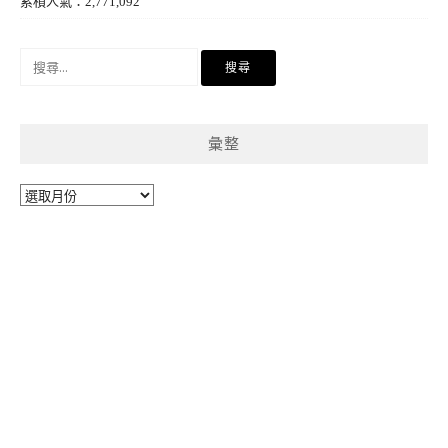
累積人氣：2,771,092
搜
尋
關
鍵
彙整
字:
彙
整