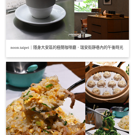
noon.taipei｜隱身大安區的極簡咖啡廳．瑞安街靜巷內的午後時光