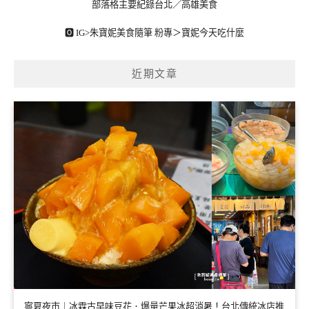
部落格主要紀錄台北／高雄美食
🅾 IG>
朱寶妮美食隨筆
粉專＞
寶妮今天吃什麼
近期文章
寧夏夜市｜冰霖古早味豆花．爆量芒果冰超消暑！台北傳統冰店推