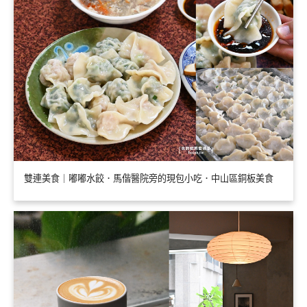
雙連美食｜嘟嘟水餃．馬偕醫院旁的現包小吃．中山區銅板美食