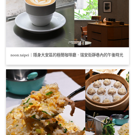
noon.taipei｜隱身大安區的極簡咖啡廳．瑞安街靜巷內的午後時光