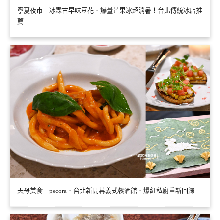
寧夏夜市｜冰霖古早味豆花．爆量芒果冰超消暑！台北傳統冰店推
薦
天母美食｜pecora．台北新開幕義式餐酒館．爆紅私廚重新回歸