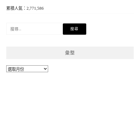
累積人氣：2,771,586
搜
尋
關
鍵
彙整
字:
彙
整