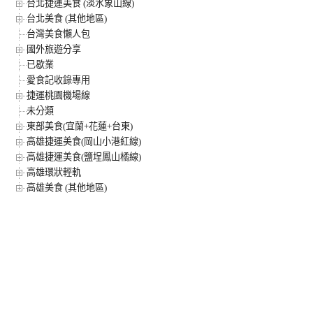
台北捷運美食 (淡水象山線)
台北美食 (其他地區)
台灣美食懶人包
國外旅遊分享
已歇業
愛食記收錄專用
捷運桃園機場線
未分類
東部美食(宜蘭+花蓮+台東)
高雄捷運美食(岡山小港紅線)
高雄捷運美食(鹽埕鳳山橘線)
高雄環狀輕軌
高雄美食 (其他地區)