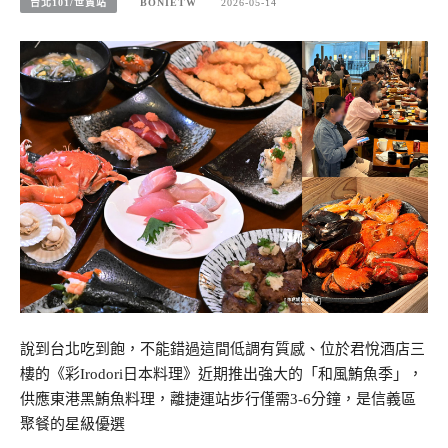
台北101/世貿站
BONIETW
2026-05-14
說到台北吃到飽，不能錯過這間低調有質感、位於君悅酒店三
樓的《彩Irodori日本料理》近期推出強大的「和風鮪魚季」，
供應東港黑鮪魚料理，離捷運站步行僅需3-6分鐘，是信義區
聚餐的星級優選