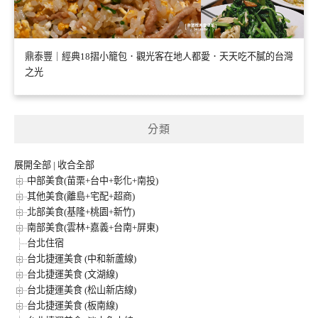
鼎泰豐｜經典18摺小籠包．觀光客在地人都愛．天天吃不膩的台灣
之光
分類
展開全部
|
收合全部
中部美食(苗栗+台中+彰化+南投)
其他美食(離島+宅配+超商)
北部美食(基隆+桃園+新竹)
南部美食(雲林+嘉義+台南+屏東)
台北住宿
台北捷運美食 (中和新蘆線)
台北捷運美食 (文湖線)
台北捷運美食 (松山新店線)
台北捷運美食 (板南線)