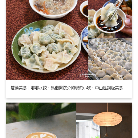
雙連美食｜嘟嘟水餃．馬偕醫院旁的現包小吃．中山區銅板美食