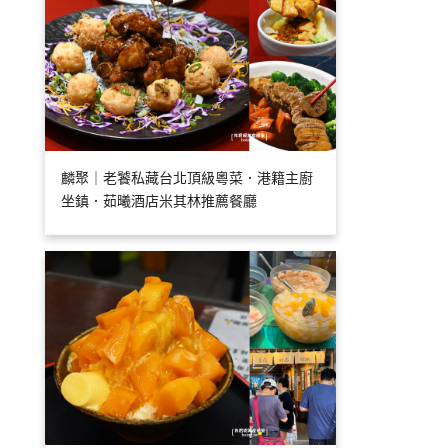
麟聚｜老饕私藏台北頂級粵菜．港籍主廚
坐鎮．茹曦酒店米其林推薦餐廳