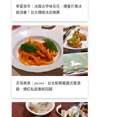
寧夏夜市｜冰霖古早味豆花．爆量芒果冰
超消暑！台北傳統冰店推薦
天母美食｜pecora．台北新開幕義式餐酒
館．爆紅私廚重新回歸