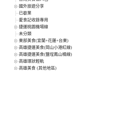
國外旅遊分享
已歇業
愛食記收錄專用
捷運桃園機場線
未分類
東部美食(宜蘭+花蓮+台東)
高雄捷運美食(岡山小港紅線)
高雄捷運美食(鹽埕鳳山橘線)
高雄環狀輕軌
高雄美食 (其他地區)