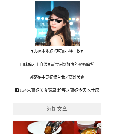
❣️北高兩地跑的吃貨小胖一枚❣️
口味偏刁｜自帶測試食材新鮮度的過敏體質
部落格主要紀錄台北／高雄美食
🅾 IG>
朱寶妮美食隨筆
粉專＞
寶妮今天吃什麼
近期文章