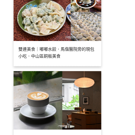
雙連美食｜嘟嘟水餃．馬偕醫院旁的現包
小吃．中山區銅板美食