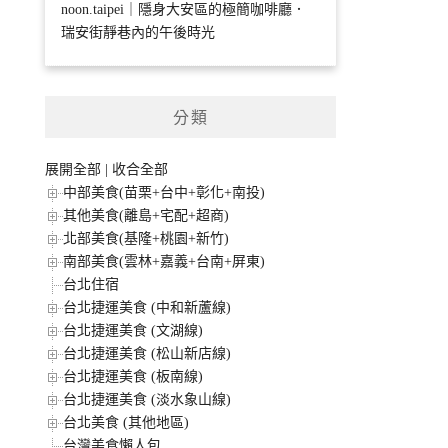
noon.taipei｜隱身大安區的極簡咖啡廳．
瑞安街靜巷內的午後時光
分類
展開全部
|
收合全部
中部美食(苗栗+台中+彰化+南投)
其他美食(離島+宅配+超商)
北部美食(基隆+桃園+新竹)
南部美食(雲林+嘉義+台南+屏東)
台北住宿
台北捷運美食 (中和新蘆線)
台北捷運美食 (文湖線)
台北捷運美食 (松山新店線)
台北捷運美食 (板南線)
台北捷運美食 (淡水象山線)
台北美食 (其他地區)
台灣美食懶人包