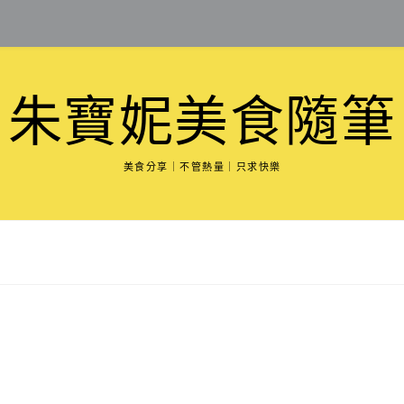
朱寶妮美食隨筆
美食分享｜不管熱量｜只求快樂