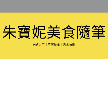
朱寶妮美食隨筆
美食分享｜不管熱量｜只求快樂