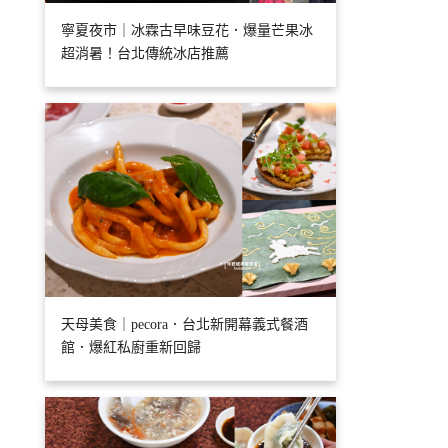
寧夏夜市｜冰霖古早味豆花．爆量芒果冰
超消暑！台北傳統冰店推薦
天母美食｜pecora．台北新開幕義式餐酒
館．爆紅私廚重新回歸