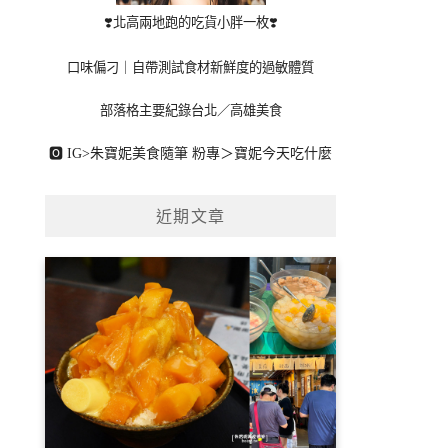
❣️北高兩地跑的吃貨小胖一枚❣️
口味偏刁｜自帶測試食材新鮮度的過敏體質
部落格主要紀錄台北／高雄美食
🅾 IG>
朱寶妮美食隨筆
粉專＞
寶妮今天吃什麼
近期文章