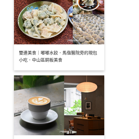
雙連美食｜嘟嘟水餃．馬偕醫院旁的現包
小吃．中山區銅板美食