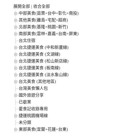
展開全部
|
收合全部
中部美食(苗栗+台中+彰化+南投)
其他美食(離島+宅配+超商)
北部美食(基隆+桃園+新竹)
南部美食(雲林+嘉義+台南+屏東)
台北住宿
台北捷運美食 (中和新蘆線)
台北捷運美食 (文湖線)
台北捷運美食 (松山新店線)
台北捷運美食 (板南線)
台北捷運美食 (淡水象山線)
台北美食 (其他地區)
台灣美食懶人包
國外旅遊分享
已歇業
愛食記收錄專用
捷運桃園機場線
未分類
東部美食(宜蘭+花蓮+台東)