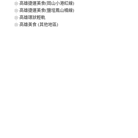
高雄捷運美食(岡山小港紅線)
高雄捷運美食(鹽埕鳳山橘線)
高雄環狀輕軌
高雄美食 (其他地區)