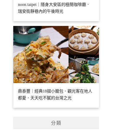
noon.taipei｜隱身大安區的極簡咖啡廳．
瑞安街靜巷內的午後時光
鼎泰豐｜經典18摺小籠包．觀光客在地人
都愛．天天吃不膩的台灣之光
分類