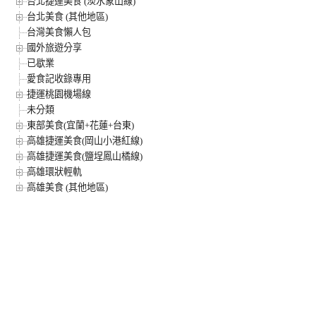
台北捷運美食 (淡水象山線)
台北美食 (其他地區)
台灣美食懶人包
國外旅遊分享
已歇業
愛食記收錄專用
捷運桃園機場線
未分類
東部美食(宜蘭+花蓮+台東)
高雄捷運美食(岡山小港紅線)
高雄捷運美食(鹽埕鳳山橘線)
高雄環狀輕軌
高雄美食 (其他地區)