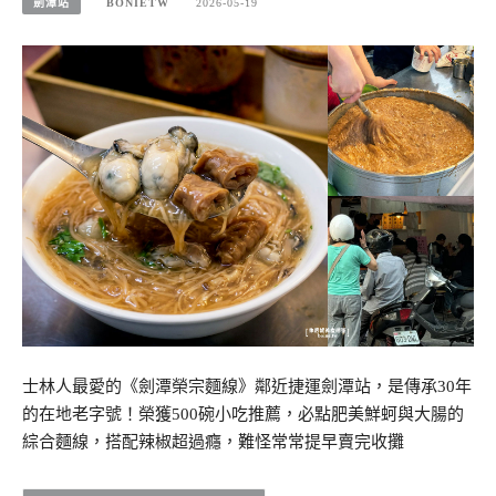
劍潭站
BONIETW
2026-05-19
士林人最愛的《劍潭榮宗麵線》鄰近捷運劍潭站，是傳承30年
的在地老字號！榮獲500碗小吃推薦，必點肥美鮮蚵與大腸的
綜合麵線，搭配辣椒超過癮，難怪常常提早賣完收攤