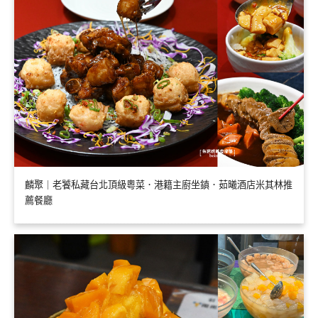
麟聚｜老饕私藏台北頂級粵菜．港籍主廚坐鎮．茹曦酒店米其林推
薦餐廳