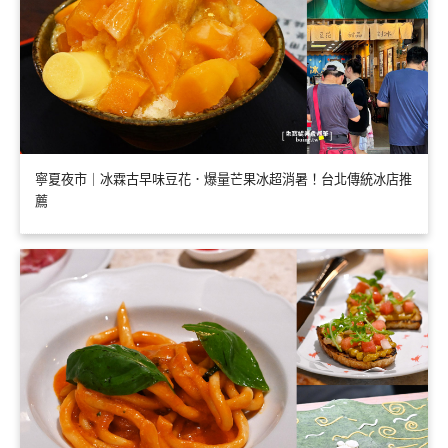
寧夏夜市｜冰霖古早味豆花．爆量芒果冰超消暑！台北傳統冰店推
薦