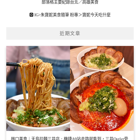
部落格主要紀錄台北／高雄美食
🅾 IG>
朱寶妮美食隨筆
粉專＞
寶妮今天吃什麼
近期文章
林口美食｜天鳥拉麵三井店．機捷A9站走路就能到，三井Outlet旁