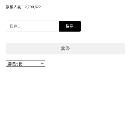
累積人氣：2,790,622
搜
尋
關
鍵
彙整
字:
彙
整