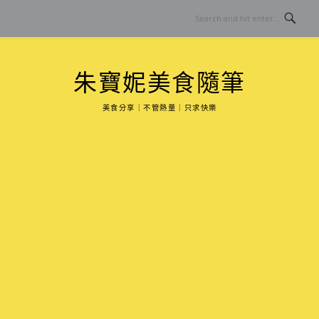
Skip
to
content
朱寶妮美食隨筆
美食分享｜不管熱量｜只求快樂