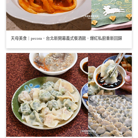
天母美食｜pecora．台北新開幕義式餐酒館．爆紅私廚重新回歸