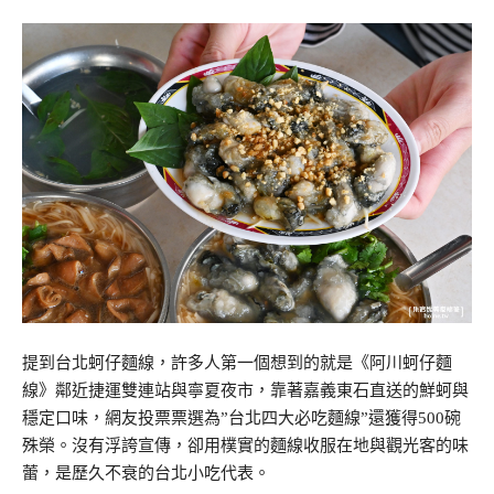
提到台北蚵仔麵線，許多人第一個想到的就是《阿川蚵仔麵
線》鄰近捷運雙連站與寧夏夜市，靠著嘉義東石直送的鮮蚵與
穩定口味，網友投票票選為”台北四大必吃麵線”還獲得500碗
殊榮。沒有浮誇宣傳，卻用樸實的麵線收服在地與觀光客的味
蕾，是歷久不衰的台北小吃代表。