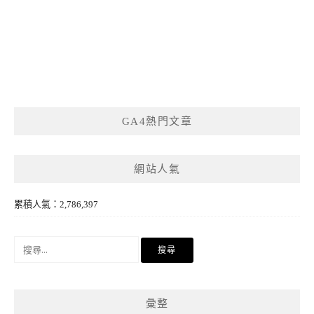
GA4熱門文章
網站人氣
累積人氣：2,786,397
搜
尋
關
鍵
彙整
字: