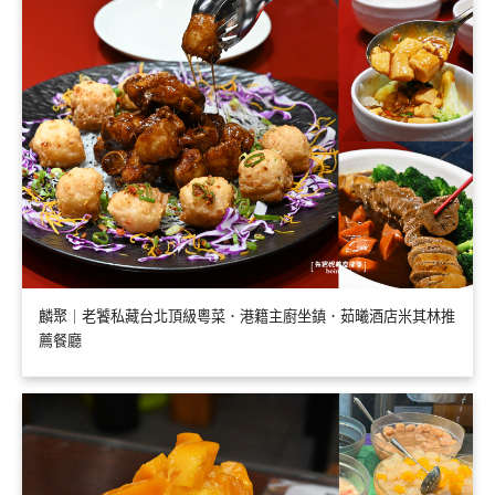
麟聚｜老饕私藏台北頂級粵菜．港籍主廚坐鎮．茹曦酒店米其林推
薦餐廳