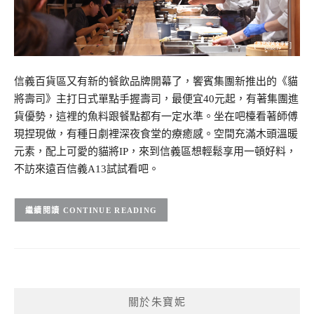
信義百貨區又有新的餐飲品牌開幕了，饗賓集團新推出的《貓
將壽司》主打日式單點手握壽司，最便宜40元起，有著集團進
貨優勢，這裡的魚料跟餐點都有一定水準。坐在吧檯看著師傅
現捏現做，有種日劇裡深夜食堂的療癒感。空間充滿木頭溫暖
元素，配上可愛的貓將IP，來到信義區想輕鬆享用一頓好料，
不訪來遠百信義A13試試看吧。
CONTINUE READING
關於朱寶妮