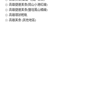
高雄捷運美食(岡山小港紅線)
高雄捷運美食(鹽埕鳳山橘線)
高雄環狀輕軌
高雄美食 (其他地區)