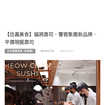
【信義美食】貓將壽司．饗賓集團新品牌．
平價現握壽司
台北捷運美食 (板南線)
BONIETW
2025-05-13