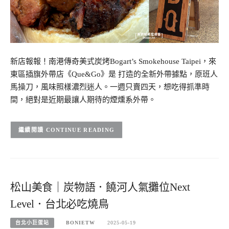
新店報報！南港傳奇美式炭烤Bogart’s Smokehouse Taipei，來
東區插旗外帶店《Que&Go》是 打造的全新外帶據點，原班人
馬操刀，風味照樣濃烈迷人。一週只賣四天，想吃得抓準時
間，絕對是近期最讓人期待的煙燻系外帶。
CONTINUE READING
松山美食｜炭物語．饒河人氣攤位Next
Level．台北必吃燒鳥
台北小巨蛋站
BONIETW
2025-05-19