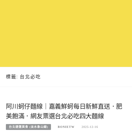
標籤:
台北必吃
阿川蚵仔麵線｜嘉義鮮蚵每日新鮮直送．肥
美飽滿．網友票選台北必吃四大麵線
台北捷運美食 (淡水象山線)
BONIETW
2025-12-16