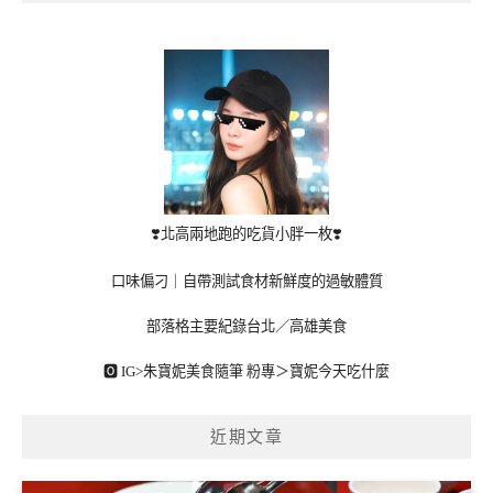
❣️北高兩地跑的吃貨小胖一枚❣️
口味偏刁｜自帶測試食材新鮮度的過敏體質
部落格主要紀錄台北／高雄美食
🅾 IG>
朱寶妮美食隨筆
粉專＞
寶妮今天吃什麼
近期文章