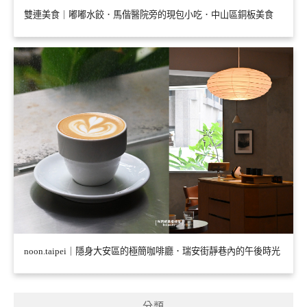
雙連美食｜嘟嘟水餃．馬偕醫院旁的現包小吃．中山區銅板美食
noon.taipei｜隱身大安區的極簡咖啡廳．瑞安街靜巷內的午後時光
分類