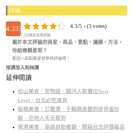
評論
4.3/5 - (3 votes)
4.3333333333333
3位網友投票評論
關於本文評論的商家、商品、景點、議題、方法，
你給幾顆星呢？
歡迎一起點擊星號參與評論唷！
按讚加入粉絲團
延伸閱讀
松山美食｜炭物語．饒河人氣攤位Next
Level．台北必吃燒鳥
板橋美食｜芯豐潮．不輸鼎泰豐的排骨蛋炒
飯．在地人天天報到
南港美食｜島語自助餐廳．開箱台北評價最高