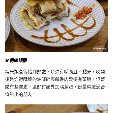
🥢傳統飯糰
糯米飯煮得恰到好處，Ｑ彈有嚼勁且不黏牙，咬開
後是炸得酥脆的油條碎與鹹香肉鬆還有菜脯，但整
體有些空虛，還好有額外加購蔥蛋，份量精緻適合
食量小的朋友。