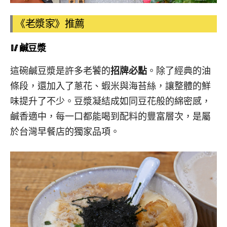
《老漿家》推薦
🥢鹹豆漿
這碗鹹豆漿是許多老饕的
招牌必點
。除了經典的油
條段，還加入了蔥花、蝦米與海苔絲，讓整體的鮮
味提升了不少。豆漿凝結成如同豆花般的綿密感，
鹹香適中，每一口都能喝到配料的豐富層次，是屬
於台灣早餐店的獨家品項。