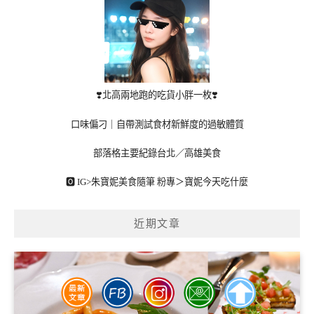
❣️北高兩地跑的吃貨小胖一枚❣️
口味偏刁｜自帶測試食材新鮮度的過敏體質
部落格主要紀錄台北／高雄美食
🅾 IG>
朱寶妮美食隨筆
粉專＞
寶妮今天吃什麼
近期文章