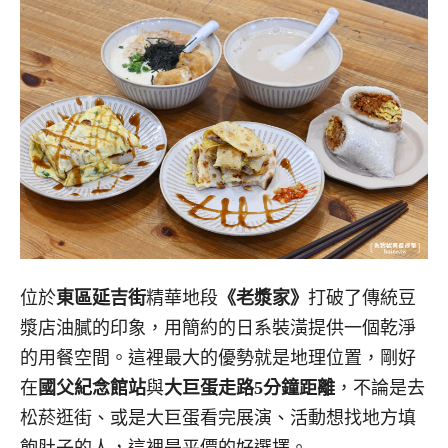
位於
東區
延吉街
精華地段
《老漿家》
打破了傳統豆
漿店油膩的印象，用簡約的日系裝潢提供一個乾淨
的用餐空間。這裡最大的優勢就是地理位置，剛好
在
國父紀念館站
與
大巨蛋走路5分鐘距離
，不論是去
松菸逛街、或是大巨蛋看完展演、活動想找地方填
飽肚子的人，這裡是平價的好選擇。