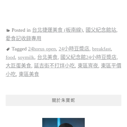
Posted in
台北捷運美食 (板南線)
,
國父紀念館站
,
愛食記收錄專用
Tagged
24horus open
,
24小時豆漿店
,
breakfast
,
food
,
soymilk
,
台北美食
,
國父紀念館24小時豆漿店
,
大巨蛋美食
,
延吉街不打烊小吃
,
東區宵夜
,
東區平價
小吃
,
東區美食
關於朱寶妮