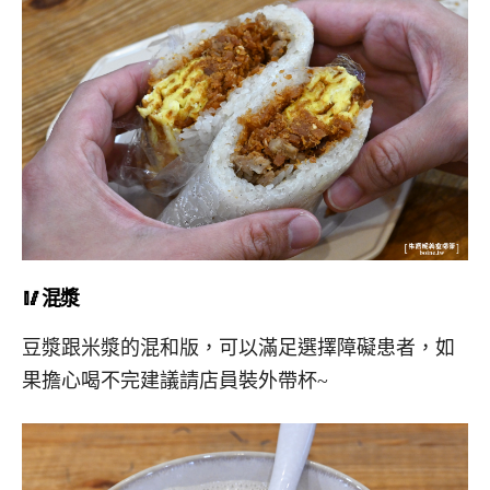
🥢混漿
豆漿跟米漿的混和版，可以滿足選擇障礙患者，如
果擔心喝不完建議請店員裝外帶杯~