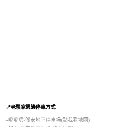
📍老漿家週邊停車方式
–
嘟嘟房-僑安地下停車場(點我看地圖)