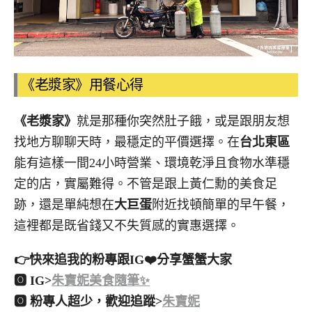
《老漿家》用餐心得
《老漿家》
就是那種你突然肚子餓，或是跟朋友想
找地方聊聊天時，最穩定的平價選擇。在
台北東區
能有這樣一間24小時營業、環境乾淨且食物水準穩
定的店，實屬難得。不管是跟上黃仁勳的美食足
跡，還是單純想在
大巨蛋
附近找頓簡單的早午餐，
這裡都是既省錢又不失質感的實惠選擇。
👉快來追我的粉專跟IG❤️分享蟹蟹大家
🅾 IG>
朱寶妮美食隨筆✨
🅾 粉專人超少，歡迎追蹤>
朱寶妮