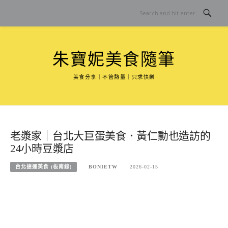
Skip
to
content
朱寶妮美食隨筆
美食分享｜不管熱量｜只求快樂
老漿家｜台北大巨蛋美食．黃仁勳也造訪的
24小時豆漿店
台北捷運美食 (板南線)
BONIETW
2026-02-15