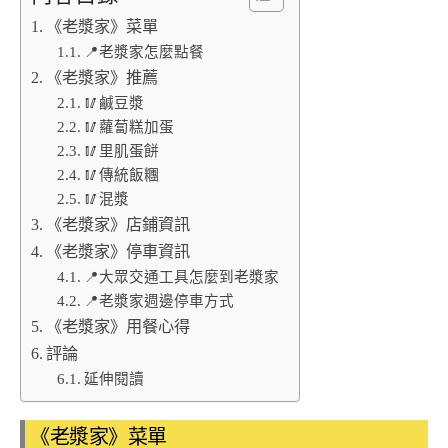
《老漿家》菜單
📍老漿家怎麼點餐
《老漿家》推薦
🥢鹹豆漿
🥢蘿蔔糕加蛋
🥢里肌蛋餅
🥢傳統飯糰
🥢混漿
《老漿家》店鋪資訊
《老漿家》停車資訊
📍大眾交通工具怎麼到老漿家
📍老漿家週邊停車方式
《老漿家》用餐心得
評論
延伸閱讀
《老漿家》菜單