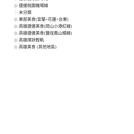
捷運桃園機場線
未分類
東部美食(宜蘭+花蓮+台東)
高雄捷運美食(岡山小港紅線)
高雄捷運美食(鹽埕鳳山橘線)
高雄環狀輕軌
高雄美食 (其他地區)