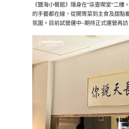
《鹽海小餐館》隱身在”柒壹喫堂”二樓
的手藝都在線，從開胃菜到主食及甜點
氛圍。目前試營運中~期待正式運營再訪