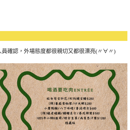
員確認，外場態度都很親切又都很漂亮(〃∀〃)