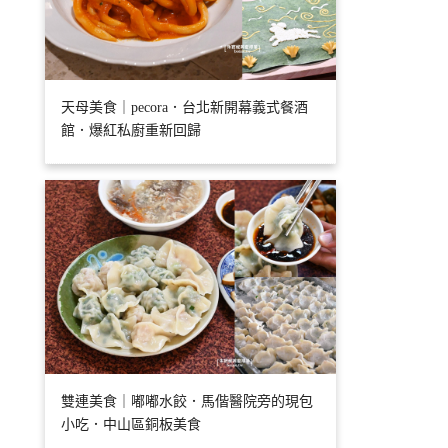
天母美食｜pecora．台北新開幕義式餐酒
館．爆紅私廚重新回歸
雙連美食｜嘟嘟水餃．馬偕醫院旁的現包
小吃．中山區銅板美食