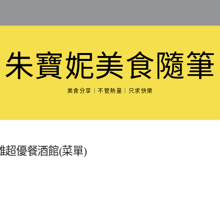
朱寶妮美食隨筆
美食分享｜不管熱量｜只求快樂
超優餐酒館(菜單)