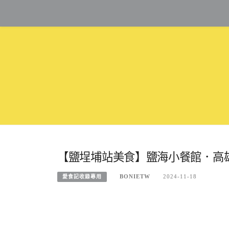
Skip
to
content
【鹽埕埔站美食】鹽海小餐館．高雄
BONIETW
2024-11-18
愛食記收錄專用