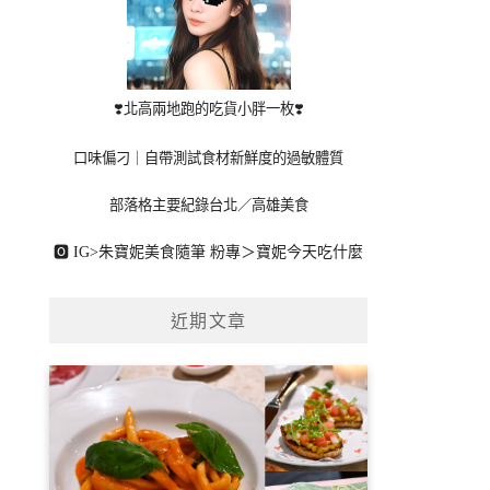
❣️北高兩地跑的吃貨小胖一枚❣️
口味偏刁｜自帶測試食材新鮮度的過敏體質
部落格主要紀錄台北／高雄美食
🅾 IG>
朱寶妮美食隨筆
粉專＞
寶妮今天吃什麼
近期文章