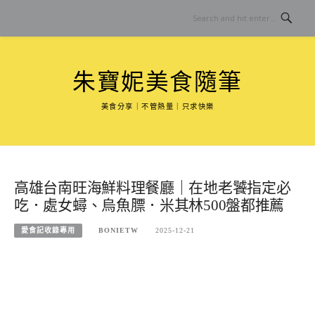
Skip
to
content
朱寶妮美食隨筆
美食分享｜不管熱量｜只求快樂
高雄台南旺海鮮料理餐廳｜在地老饕指定必
吃．處女蟳、烏魚膘．米其林500盤都推薦
愛食記收錄專用
BONIETW
2025-12-21