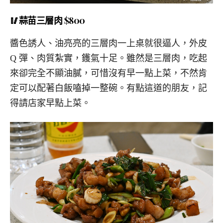
🥢蒜苗三層肉 $800
醬色誘人、油亮亮的三層肉一上桌就很逼人，外皮
Q 彈、肉質紮實，鑊氣十足。雖然是三層肉，吃起
來卻完全不顯油膩，可惜沒有早一點上菜，不然肯
定可以配著白飯嗑掉一整碗。有點這道的朋友，記
得請店家早點上菜。