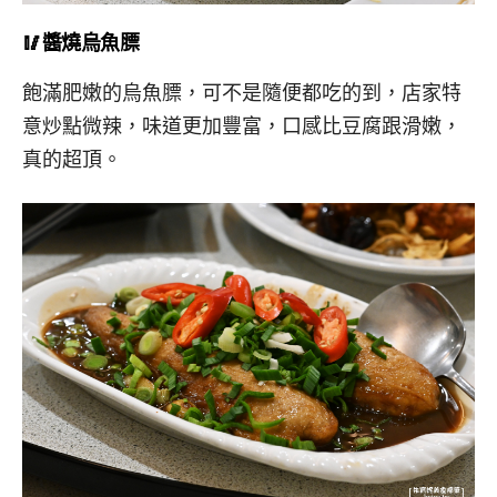
🥢醬燒烏魚膘
飽滿肥嫩的烏魚膘，可不是隨便都吃的到，店家特
意炒點微辣，味道更加豐富，口感比豆腐跟滑嫩，
真的超頂。