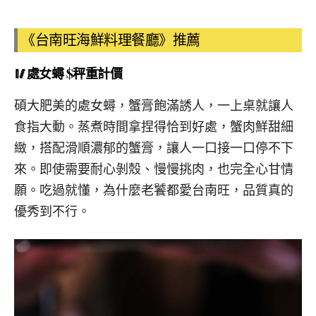
《台南旺海鮮料理餐廳》推薦
🥢處女蟳
$秤重計價
碩大肥美的處女蟳，蟹膏飽滿誘人，一上桌就讓人
食指大動。蒸煮時間拿捏得恰到好處，蟹肉鮮甜細
緻，搭配滑順濃郁的蟹膏，讓人一口接一口停不下
來。即使需要耐心剝殼、慢慢挑肉，也完全心甘情
願。吃過就懂，為什麼老饕都愛台南旺，品質真的
優秀到不行。