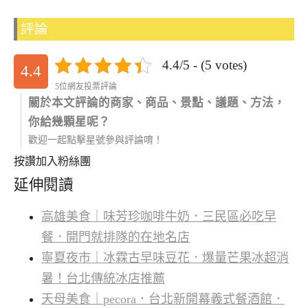
評論
4.4/5 - (5 votes)
4.4
5位網友投票評論
關於本文評論的商家、商品、景點、議題、方法，
你給幾顆星呢？
歡迎一起點擊星號參與評論唷！
按讚加入粉絲團
延伸閱讀
高雄美食｜味芳珍咖啡牛奶．三民區必吃早
餐．開門就排隊的在地名店
寧夏夜市｜冰霖古早味豆花．爆量芒果冰超消
暑！台北傳統冰店推薦
天母美食｜pecora．台北新開幕義式餐酒館．