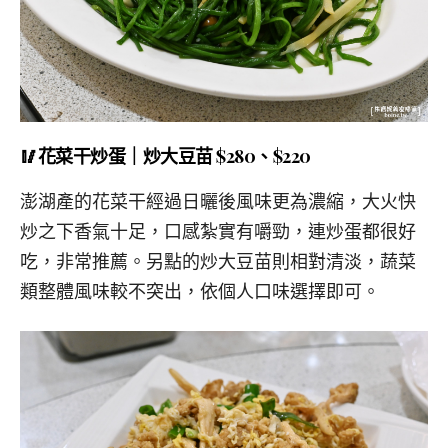
🥢花菜干炒蛋｜炒大豆苗 $280、$220
澎湖產的花菜干經過日曬後風味更為濃縮，大火快
炒之下香氣十足，口感紮實有嚼勁，連炒蛋都很好
吃，非常推薦。另點的炒大豆苗則相對清淡，蔬菜
類整體風味較不突出，依個人口味選擇即可。