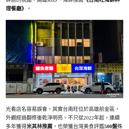
理餐廳》
。
光看店名容易誤會，其實台南旺位於高雄前金區，
外觀經過翻修後乾淨明亮。
不只從2022年起，連續
多年獲得
米其林推薦
，也榮獲
台灣美食評鑑
500盤
殊