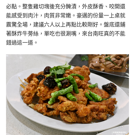
必點。整隻雞切塊後充分醃漬，外皮酥香、咬開還
能感受到肉汁，肉質非常嫩。豪邁的份量一上桌就
震驚全場，建議六人以上再點比較剛好。盤底還鋪
著酥炸牛蒡絲，單吃也很涮嘴，來台南旺真的不能
錯過這一道。