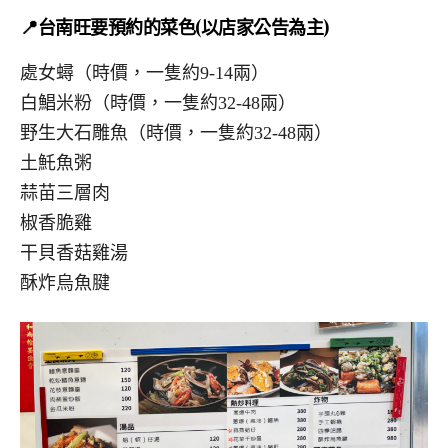
📍台南旺要預約的菜色(以店家公告為主)
處女蟳（時價，一隻約9-14兩）
白鯧米粉（時價，一隻約32-48兩）
野生大石雕魚（時價，一隻約32-48兩）
土魠魚粥
蒜苗三層肉
椒香脆雞
干貝香菇雞湯
酥炸烏魚腱