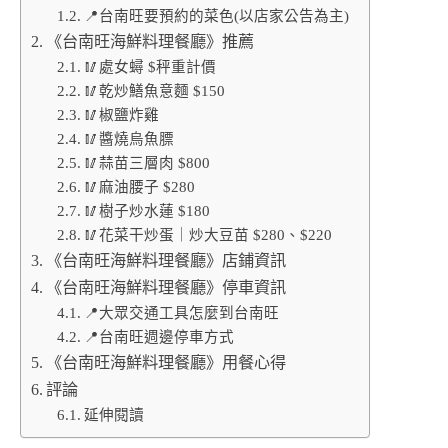
📍台南旺要預約的菜色(以店家公告為主)
《台南旺海鮮料理餐廳》推薦
🥢處女蟳 $秤重計價
🥢乾炒鱔魚意麵 $150
🥢椒鹽炸雞
🥢醬燒烏魚膘
🥢蒜苗三層肉 $800
🥢麻油腰子 $280
🥢樹子炒水蓮 $180
🥢花菜干炒蛋｜炒大豆苗 $280、$220
《台南旺海鮮料理餐廳》店鋪資訊
《台南旺海鮮料理餐廳》停車資訊
📍大眾交通工具怎麼到台南旺
📍台南旺週邊停車方式
《台南旺海鮮料理餐廳》用餐心得
評論
延伸閱讀