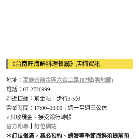
《台南旺海鮮料理餐廳》店鋪資訊
地址：
高雄市前金區六合二路187號(看地圖)
電話：07-2720999
鄰近捷運：前金站，步行3-5分
營業時間：17:00–20:00｜週一至週三公休
⭐只收現金、接受銀行轉帳
官方粉專
｜
訂位網站
＊訂位很滿，務必預約
、螃蟹等季節海鮮須提前預