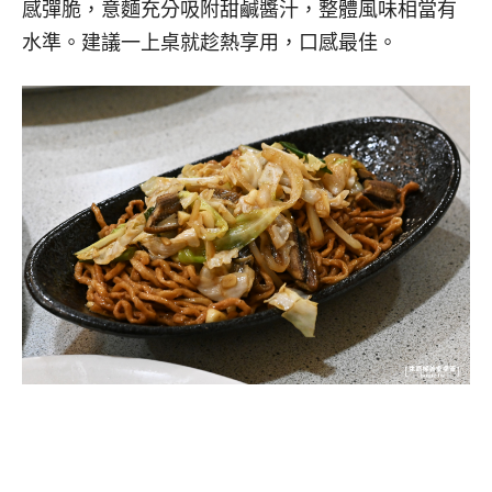
感彈脆，意麵充分吸附甜鹹醬汁，整體風味相當有
水準。建議一上桌就趁熱享用，口感最佳。