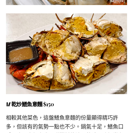
🥢乾炒鱔魚意麵 $150
相較其他菜色，這盤鱔魚意麵的份量顯得精巧許
多，但該有的氣勢一點也不少。鍋氣十足，鱔魚口