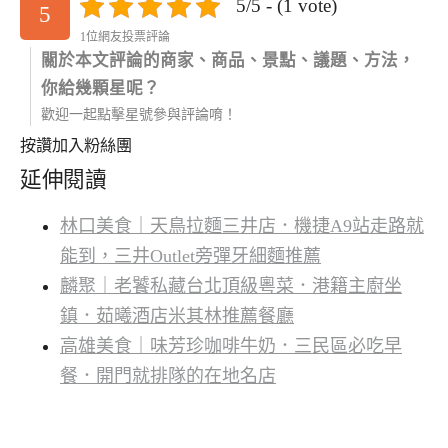
5/5 - (1 vote)
5
1位網友投票評論
關於本文評論的商家、商品、景點、議題、方法，
你給幾顆星呢？
歡迎一起點擊星號參與評論唷！
按讚加入粉絲團
延伸閱讀
林口美食｜天鳥拉麵三井店．機捷A9站走路就
能到，三井Outlet旁彈牙細麵推薦
麟聚｜老饕私藏台北頂級粵菜．港籍主廚坐
鎮．茹曦酒店米其林推薦餐廳
高雄美食｜味芳珍咖啡牛奶．三民區必吃早
餐．開門就排隊的在地名店