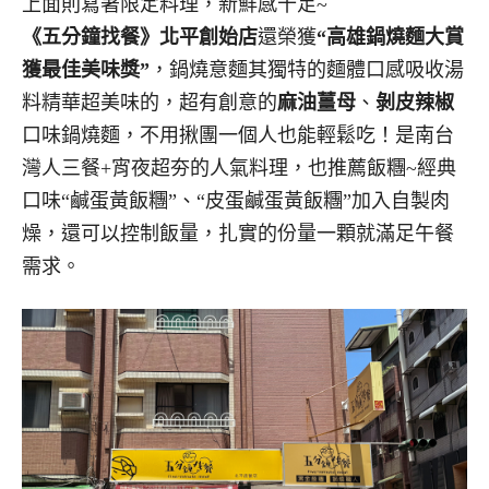
上面則寫著限定料理，新鮮感十足~
《五分鐘找餐》北平創始店
還榮獲
“高雄鍋燒麵大賞
獲最佳美味獎”
，鍋燒意麵其獨特的麵體口感吸收湯
料精華超美味的，超有創意的
麻油薑母
、
剝皮辣椒
口味鍋燒麵，不用揪團一個人也能輕鬆吃！是南台
灣人三餐+宵夜超夯的人氣料理，也推薦飯糰~經典
口味“鹹蛋黃飯糰”、“皮蛋鹹蛋黃飯糰”加入自製肉
燥，還可以控制飯量，扎實的份量一顆就滿足午餐
需求。