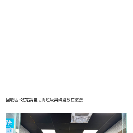
回收區~吃完請自助將垃圾與碗盤放在這邊