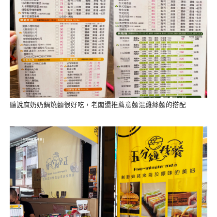
聽說麻奶奶鍋燒麵很好吃，老闆還推薦意麵混雞絲麵的搭配