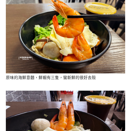
原味的海鮮意麵，鮮蝦有三隻，蠻新鮮的很好去殼