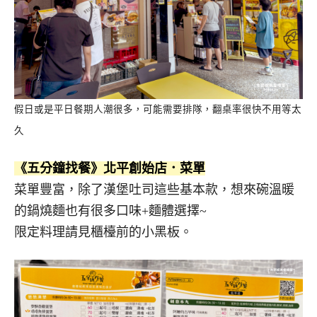
假日或是平日餐期人潮很多，可能需要排隊，翻桌率很快不用等太
久
《五分鐘找餐》北平創始店．菜單
菜單豐富，除了漢堡吐司這些基本款，想來碗溫暖
的鍋燒麵也有很多口味+麵體選擇~
限定料理請見櫃檯前的小黑板。