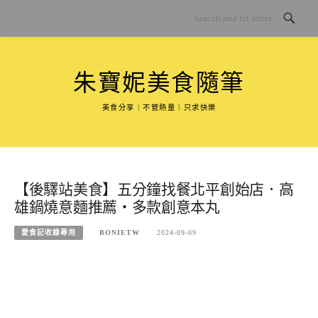
Skip
to
content
朱寶妮美食隨筆
美食分享｜不管熱量｜只求快樂
【後驛站美食】五分鐘找餐北平創始店．高
雄鍋燒意麵推薦・多款創意本丸
愛食記收錄專用
BONIETW
2024-09-09