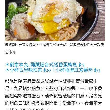
每碗都附一顆荷包蛋，可以選半熟or全熟，蛋液與麵條拌勻一起吃
超棒的
＊創意本丸-隱藏版台式塔香蛋鮪魚 $75
＊小杯古早味紅茶 $20｜小杯招牌紅茶鮮奶 $35
都說是隱藏版當然要試試看～飯糰扎實份量感十
足，九層塔炒鮪魚加入些的自製辣醬，一口咬下香
氣超濃郁還有蛋香，油條保留硬脆的口感，是少見
的鮪魚口味刺激食慾很開胃！份量不小，食量不大