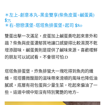
＊左上-創意本丸-黑金雙享(柴魚皮蛋+鹹蛋黃)
$75
＊右-戀戀漢堡-塔塔魚排蛋堡+起司 $80
雙蛋出擊一次滿足，皮蛋加上鹹蛋黃吃起來意外和
諧？柴魚與皮蛋濃郁質地讓口感變得比較濕潤不乾
增添甜味，鹹蛋黃則是提供了鹹味來源。喜歡嚐鮮
的朋友可以試試看。不會很可怕:D
塔塔魚排蛋堡，炸魚排蠻大一塊吃得到魚肉的纖
維，塔塔醬微酸甜的滋味帶來滑順的風味也降低油
膩感，底層有荷包蛋與少量生菜，吃起來偏油了一
些。這道中規中矩沒有特別驚艷的地方~