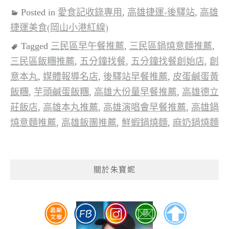
Posted in
愛食記收錄專用
,
高雄捷運-後驛站
,
高雄
捷運美食(岡山小港紅線)
Tagged
三民區早午餐推薦
,
三民區鍋燒意麵推薦
,
三民區飯糰推薦
,
五分鐘找餐
,
五分鐘找餐創始店
,
創
意本丸
,
媒體報導名店
,
後驛站早餐推薦
,
皮蛋鹹蛋黃
飯糰
,
芋頭鹹蛋飯糰
,
高雄大份量早餐推薦
,
高雄德立
莊飯店
,
高雄本丸推薦
,
高雄演唱會早餐推薦
,
高雄鍋
燒意麵推薦
,
高雄飯團推薦
,
鮮蝦鍋燒麵
,
麻奶鍋燒麵
關於朱寶妮