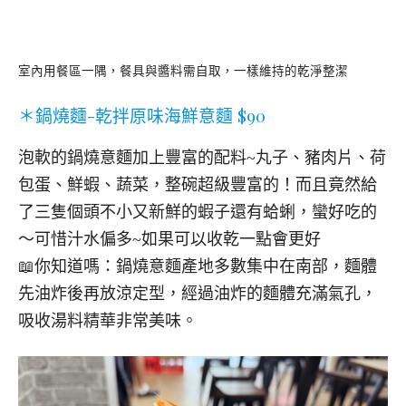
室內用餐區一隅，餐具與醬料需自取，一樣維持的乾淨整潔
＊鍋燒麵-乾拌原味海鮮意麵 $90
泡軟的鍋燒意麵加上豐富的配料~丸子、豬肉片、荷
包蛋、鮮蝦、蔬菜，整碗超級豐富的！而且竟然給
了三隻個頭不小又新鮮的蝦子還有蛤蜊，蠻好吃的
～可惜汁水偏多~如果可以收乾一點會更好
📖你知道嗎：鍋燒意麵產地多數集中在南部，麵體
先油炸後再放涼定型，經過油炸的麵體充滿氣孔，
吸收湯料精華非常美味。