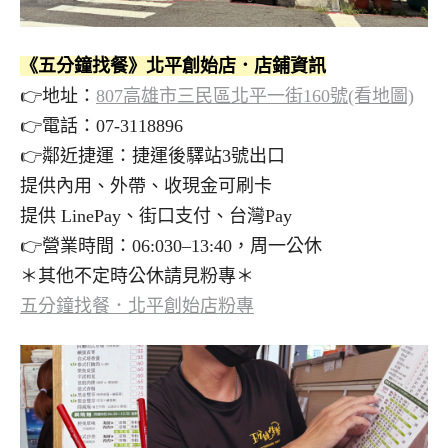
《五分鐘找餐》北平創始店．店鋪資訊
👉地址：
807高雄市三民區北平一街160號(看地圖)
👉電話：07-3118896
👉鄰近捷運：捷運後驛站3號出口
提供內用、外帶、收現金可刷卡
提供 LinePay、街口支付、台灣Pay
👉營業時間：06:030–13:40，周一公休
＊其他不定時公休請見粉專＊
五分鐘找餐．北平創始店粉專