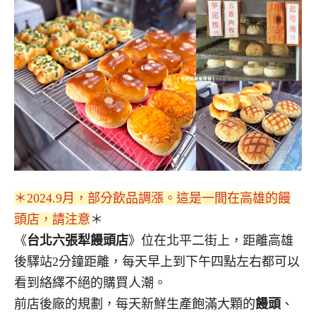
＊2024.9月，部分飲品調漲。這是一間在高雄的饅
頭店，請注意
＊
《
台北六張犁饅頭店
》位在北平二街上，距離高雄
後驛站2分鐘距離，每天早上到下午四點左右都可以
看到絡繹不絕的購買人潮。
前店後廠的規劃，每天新鮮生產飽滿大顆的
饅頭
、