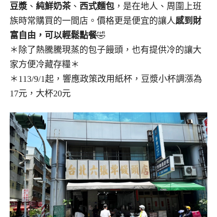
豆漿
、
純鮮奶茶
、
西式麵包
，是在地人、周圍上班
族時常購買的一間店。價格更是便宜的讓人
感到財
富自由，可以輕鬆點餐
🤣
＊除了熱騰騰現蒸的包子饅頭，也有提供冷的讓大
家方便冷藏存糧＊
＊113/9/1起，響應政策改用紙杯，豆漿小杯調漲為
17元，大杯20元