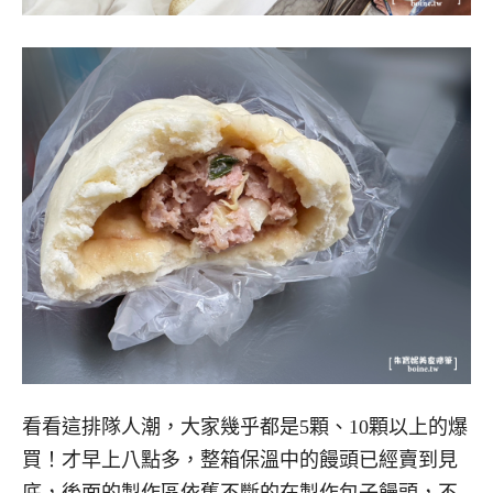
看看這排隊人潮，大家幾乎都是5顆、10顆以上的爆
買！才早上八點多，整箱保溫中的饅頭已經賣到見
底，後面的製作區依舊不斷的在製作包子饅頭，不