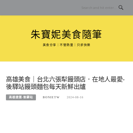
Skip
to
content
朱寶妮美食隨筆
美食分享｜不管熱量｜只求快樂
高雄美食｜台北六張犁饅頭店．在地人最愛-
後驛站饅頭麵包每天新鮮出爐
高雄捷運-後驛站
BONIETW
2024-08-16