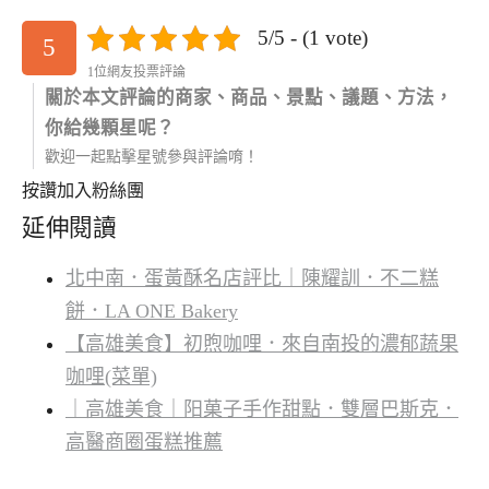
5/5 - (1 vote)
5
1位網友投票評論
關於本文評論的商家、商品、景點、議題、方法，
你給幾顆星呢？
歡迎一起點擊星號參與評論唷！
按讚加入粉絲團
延伸閱讀
北中南．蛋黃酥名店評比｜陳耀訓．不二糕
餅．LA ONE Bakery
【高雄美食】初煦咖哩．來自南投的濃郁蔬果
咖哩(菜單)
｜高雄美食｜阳菓子手作甜點．雙層巴斯克．
高醫商圈蛋糕推薦