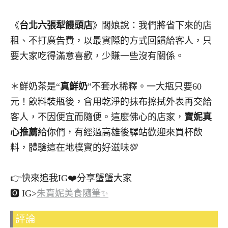
《
台北六張犁饅頭店
》闆娘說：我們將省下來的店
租、不打廣告費，以最實際的方式回饋給客人，只
要大家吃得滿意喜歡，少賺一些沒有關係。
＊鮮奶茶是“
真鮮奶
”不套水稀釋。一大瓶只要60
元！飲料裝瓶後，會用乾淨的抹布擦拭外表再交給
客人，不因便宜而隨便。這麼佛心的店家，
寶妮真
心推薦
給你們，有經過高雄後驛站歡迎來買杯飲
料，體驗這在地樸實的好滋味💯
👉快來追我IG❤️分享蟹蟹大家
🅾 IG>
朱寶妮美食隨筆✨
評論