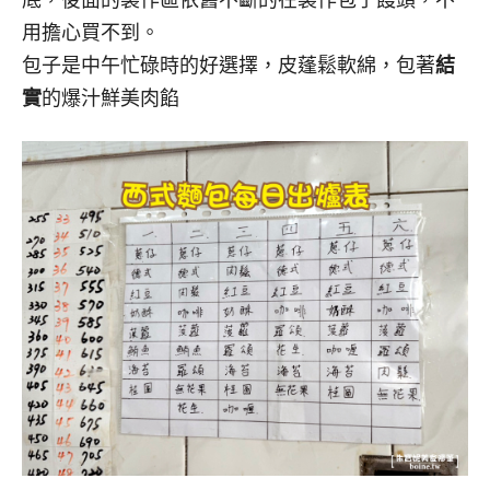
用擔心買不到。
包子是中午忙碌時的好選擇，皮蓬鬆軟綿，包著
結
實
的爆汁鮮美肉餡