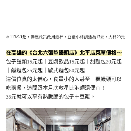
＊113/9/1起，響應政策改用紙杯，豆漿小杯調漲為17元，大杯20元
在高雄的《台北六張犁饅頭店》北平店菜單價格～
包子饅頭15元起｜豆漿飲品15元起｜甜麵包20元起
｜鹹麵包25元起｜歐式麵包50元起
這價位真的太佛心，食量小的人甚至一顆饅頭可以
吃兩餐，這間跟本月底救星比泡麵還便宜！
35元就可以享有熱騰騰的包子＋豆漿。