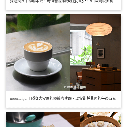
雙連美食｜嘟嘟水餃．馬偕醫院旁的現包小吃．中山區銅板美食
noon.taipei｜隱身大安區的極簡咖啡廳．瑞安街靜巷內的午後時光