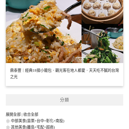
鼎泰豐｜經典18摺小籠包．觀光客在地人都愛．天天吃不膩的台灣
之光
分類
展開全部
|
收合全部
中部美食(苗栗+台中+彰化+南投)
其他美食(離島+宅配+超商)