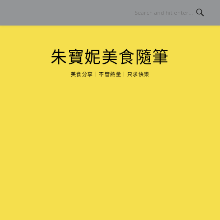
Skip
to
content
朱寶妮美食隨筆
美食分享｜不管熱量｜只求快樂