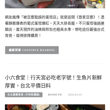
網友瘋傳「被豆漿耽誤的蛋塔店」就是這間《曾家豆漿》！憑
著酥脆爆表的葡式蛋塔爆紅，天天大排長龍。不只蛋塔強過連
鎖店，當天現炸的油條與煎包也極具水準，想吃這份最強台式
宵夜，值得排隊購買！
CONTINUE READING
小六食堂｜行天宮必吃老字號！生魚片新鮮
厚實，台北平價日料
台北捷運美食 (中和新蘆線)
BONIETW
2026-04-24