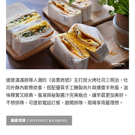
總是滿滿排隊人潮的《良粟商號》主打炭火烤吐司三明治，吐
司外酥內軟帶炭香，搭配優質手工醃製肉片與爆漿半熟蛋，滋
味樸實又經典。蛋液與秘製醬汁完美融合，讓早晨更加美好。
不想排隊，可提前電話訂餐，避開排隊，現場享用最理想。
CONTINUE READING