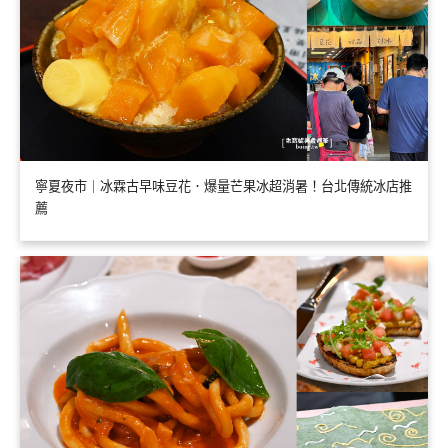
寧夏夜市｜冰霖古早味豆花．爆量芒果冰超消暑！台北傳統冰店推
薦