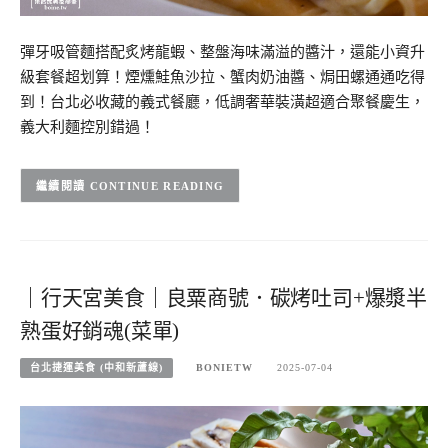
彈牙吸管麵搭配炙烤龍蝦、整盤海味滿溢的醬汁，還能小資升
級套餐超划算！煙燻鮭魚沙拉、蟹肉奶油醬、焗田螺通通吃得
到！台北必收藏的義式餐廳，低調奢華裝潢超適合聚餐慶生，
義大利麵控別錯過！
CONTINUE READING
｜行天宮美食｜良粟商號．碳烤吐司+爆漿半
熟蛋好銷魂(菜單)
台北捷運美食 (中和新蘆線)
BONIETW
2025-07-04