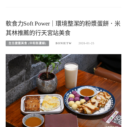
軟食力Soft Power｜環境整潔的粉漿蛋餅．米
其林推薦的行天宮站美食
台北捷運美食 (中和新蘆線)
BONIETW
2026-01-25