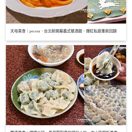
天母美食｜pecora．台北新開幕義式餐酒館．爆紅私廚重新回歸