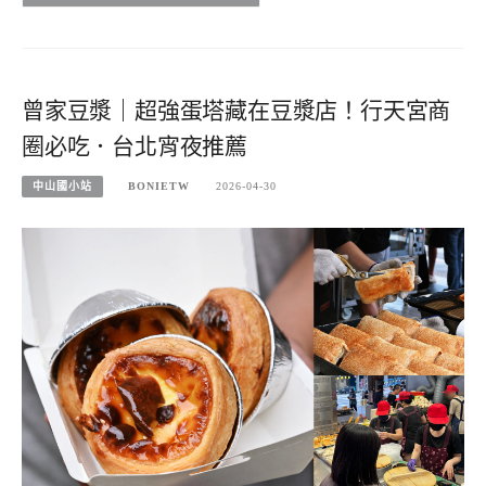
曾家豆漿｜超強蛋塔藏在豆漿店！行天宮商
圈必吃．台北宵夜推薦
中山國小站
BONIETW
2026-04-30