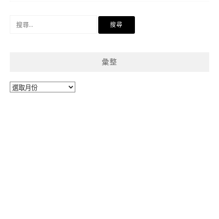
搜
尋
關
鍵
彙整
字:
彙
整