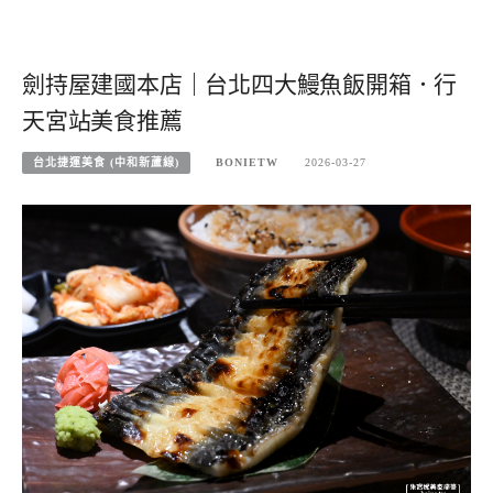
劍持屋建國本店｜台北四大鰻魚飯開箱．行
天宮站美食推薦
台北捷運美食 (中和新蘆線)
BONIETW
2026-03-27