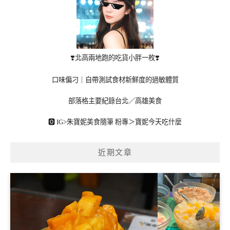
❣️北高兩地跑的吃貨小胖一枚❣️
口味偏刁｜自帶測試食材新鮮度的過敏體質
部落格主要紀錄台北／高雄美食
🅾 IG>
朱寶妮美食隨筆
粉專＞
寶妮今天吃什麼
近期文章