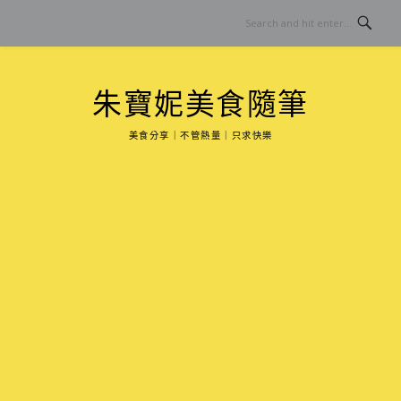
Skip
to
content
朱寶妮美食隨筆
美食分享｜不管熱量｜只求快樂