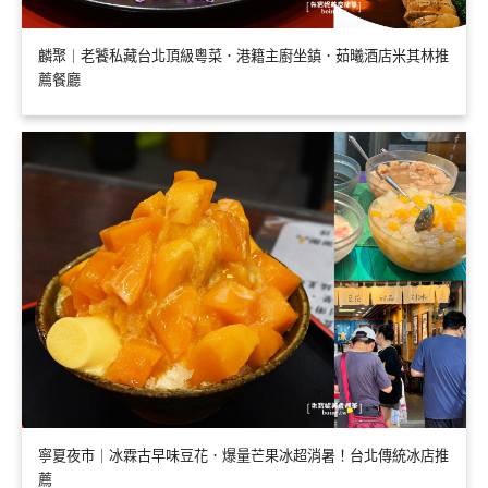
麟聚｜老饕私藏台北頂級粵菜．港籍主廚坐鎮．茹曦酒店米其林推
薦餐廳
寧夏夜市｜冰霖古早味豆花．爆量芒果冰超消暑！台北傳統冰店推
薦