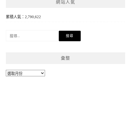
網站人氣
累積人氣：2,790,622
搜
尋
關
鍵
彙整
字:
彙
整