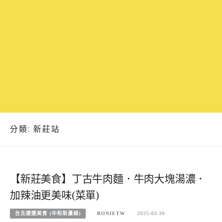
分類:
新莊站
【新莊美食】丁古牛肉麵．牛肉大塊湯濃．
加辣油更美味(菜單)
台北捷運美食 (中和新蘆線)
BONIETW
2025-03-30