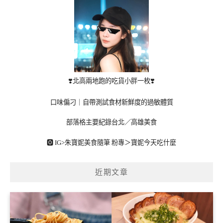
❣️北高兩地跑的吃貨小胖一枚❣️
口味偏刁｜自帶測試食材新鮮度的過敏體質
部落格主要紀錄台北／高雄美食
🅾 IG>
朱寶妮美食隨筆
粉專＞
寶妮今天吃什麼
近期文章