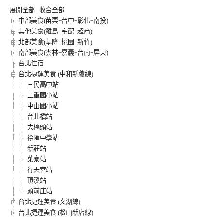
展開全部
|
收合全部
中部美食(苗栗+台中+彰化+南投)
其他美食(離島+宅配+超商)
北部美食(基隆+桃園+新竹)
南部美食(雲林+嘉義+台南+屏東)
台北住宿
台北捷運美食 (中和新蘆線)
三民高中站
三重國小站
中山國小站
台北橋站
大橋頭站
徐匯中學站
新莊站
菜寮站
行天宮站
頂溪站
頭前庄站
台北捷運美食 (文湖線)
台北捷運美食 (松山新店線)