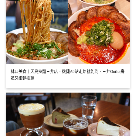
林口美食｜天鳥拉麵三井店．機捷A9站走路就能到，三井Outlet旁
彈牙細麵推薦