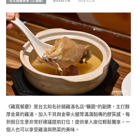
台北捷運美食 (文湖線)
BONIETW
2024-12-26
《雞窩餐廳》是台北知名砂鍋雞湯名店“驥園“的副牌，主打醇
厚金黃的雞湯，加入干貝與金華火腿等滿滿黏嘴的膠質感，每
到假日生意非常好建議提前訂位！提供單人座位輕鬆獨享，一
個人也可以享受雞湯與熱菜的美味。