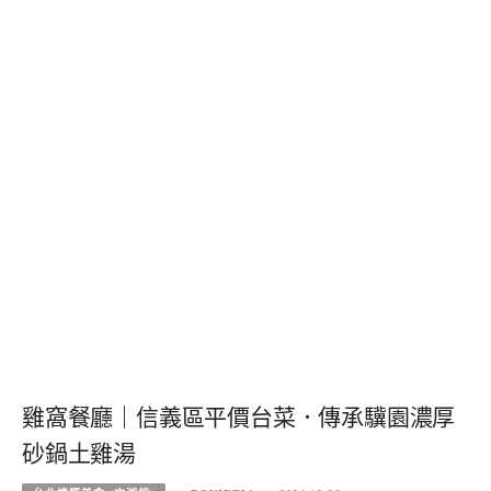
雞窩餐廳｜信義區平價台菜．傳承驥園濃厚
砂鍋土雞湯