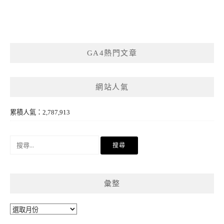
GA4熱門文章
網站人氣
累積人氣：2,787,913
搜
尋
關
鍵
彙整
字:
彙
整