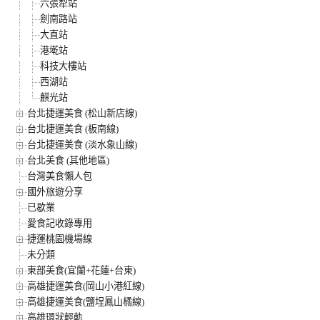
六張犁站
劍南路站
大直站
港墘站
科技大樓站
西湖站
麒光站
台北捷運美食 (松山新店線)
台北捷運美食 (板南線)
台北捷運美食 (淡水象山線)
台北美食 (其他地區)
台灣美食懶人包
國外旅遊分享
已歇業
愛食記收錄專用
捷運桃園機場線
未分類
東部美食(宜蘭+花蓮+台東)
高雄捷運美食(岡山小港紅線)
高雄捷運美食(鹽埕鳳山橘線)
高雄環狀輕軌