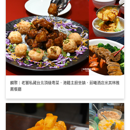
麟聚｜老饕私藏台北頂級粵菜．港籍主廚坐鎮．茹曦酒店米其林推
薦餐廳