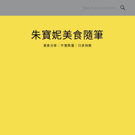
Skip
to
content
朱寶妮美食隨筆
美食分享｜不管熱量｜只求快樂