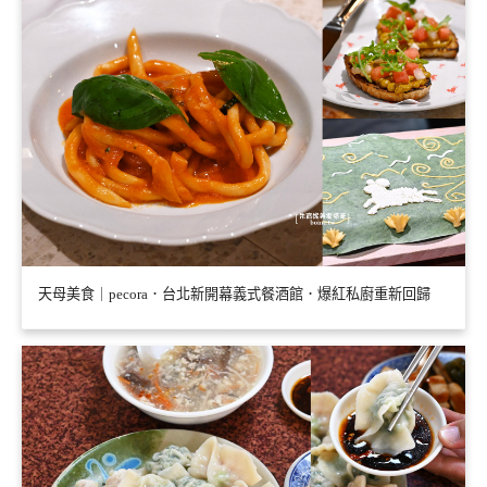
天母美食｜pecora．台北新開幕義式餐酒館．爆紅私廚重新回歸