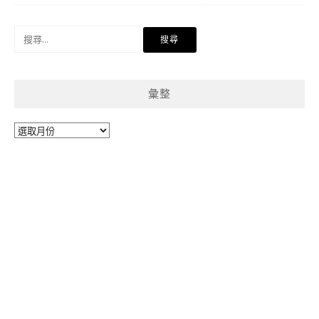
搜
尋
關
鍵
彙整
字:
彙
整