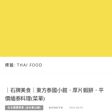
標籤:
THAI FOOD
｜石牌美食｜東方泰國小館．厚片蝦餅．平
價緬泰料理(菜單)
台北捷運美食 (淡水象山線)
BONIETW
2025-09-05