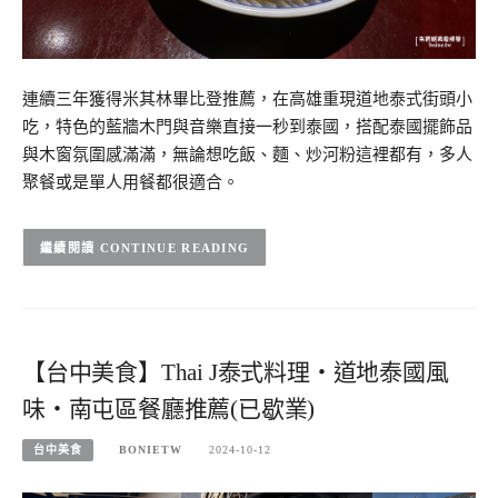
連續三年獲得米其林畢比登推薦，在高雄重現道地泰式街頭小
吃，特色的藍牆木門與音樂直接一秒到泰國，搭配泰國擺飾品
與木窗氛圍感滿滿，無論想吃飯、麵、炒河粉這裡都有，多人
聚餐或是單人用餐都很適合。
CONTINUE READING
【台中美食】Thai J泰式料理・道地泰國風
味・南屯區餐廳推薦(已歇業)
台中美食
BONIETW
2024-10-12