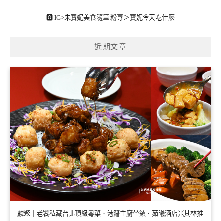
🅾 IG>
朱寶妮美食隨筆
粉專＞
寶妮今天吃什麼
近期文章
麟聚｜老饕私藏台北頂級粵菜．港籍主廚坐鎮．茹曦酒店米其林推