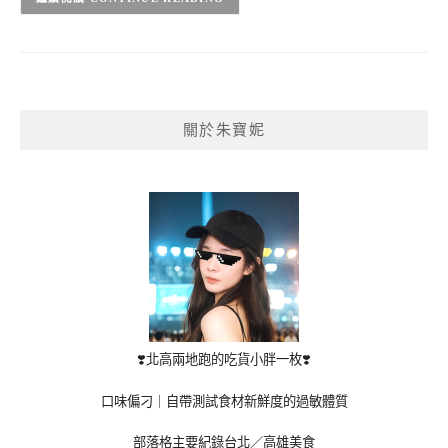
關於朱寶妮
❣️北高兩地跑的吃貨小胖一枚❣️
口味偏刁｜自帶測試食材新鮮度的過敏體質
部落格主要紀錄台北／高雄美食