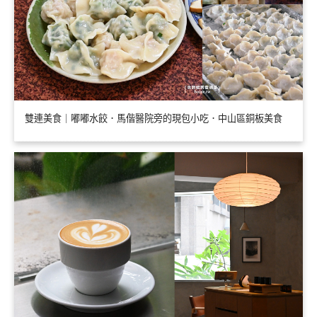
雙連美食｜嘟嘟水餃．馬偕醫院旁的現包小吃．中山區銅板美食