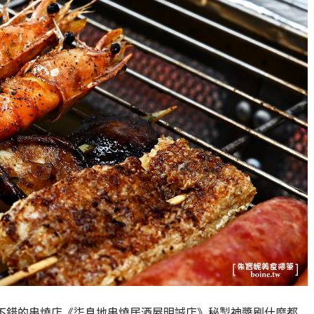
不錯的串燒店《柒息地串燒居酒屋明誠店》秘製神醬刷什麼都