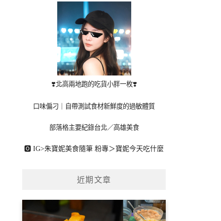
❣️北高兩地跑的吃貨小胖一枚❣️
口味偏刁｜自帶測試食材新鮮度的過敏體質
部落格主要紀錄台北／高雄美食
🅾 IG>
朱寶妮美食隨筆
粉專＞
寶妮今天吃什麼
近期文章