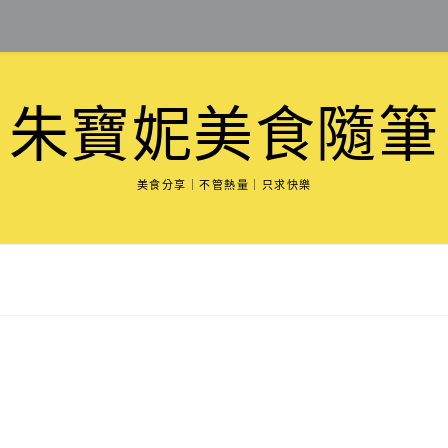
朱寶妮美食隨筆
美食分享｜不管熱量｜只求快樂