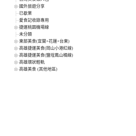
國外旅遊分享
已歇業
愛食記收錄專用
捷運桃園機場線
未分類
東部美食(宜蘭+花蓮+台東)
高雄捷運美食(岡山小港紅線)
高雄捷運美食(鹽埕鳳山橘線)
高雄環狀輕軌
高雄美食 (其他地區)