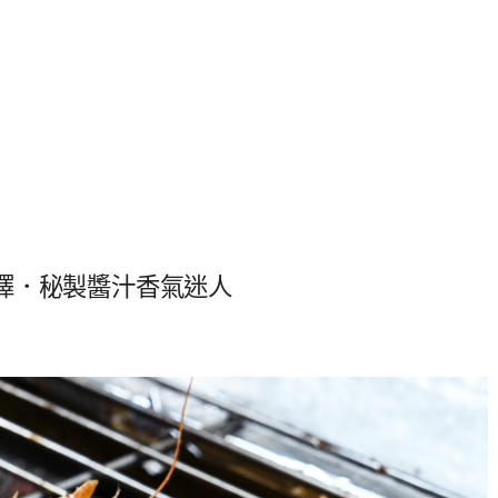
擇．秘製醬汁香氣迷人