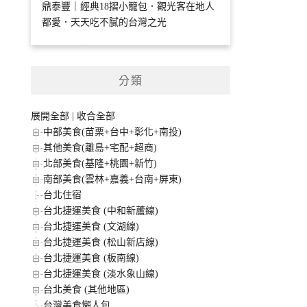
鼎泰豐｜經典18摺小籠包．觀光客在地人
都愛．天天吃不膩的台灣之光
分類
展開全部
|
收合全部
中部美食(苗栗+台中+彰化+南投)
其他美食(離島+宅配+超商)
北部美食(基隆+桃園+新竹)
南部美食(雲林+嘉義+台南+屏東)
台北住宿
台北捷運美食 (中和新蘆線)
台北捷運美食 (文湖線)
台北捷運美食 (松山新店線)
台北捷運美食 (板南線)
台北捷運美食 (淡水象山線)
台北美食 (其他地區)
台灣美食懶人包