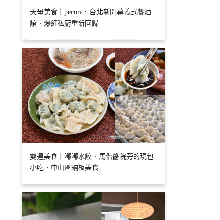
天母美食｜pecora．台北新開幕義式餐酒
館．爆紅私廚重新回歸
雙連美食｜嘟嘟水餃．馬偕醫院旁的現包
小吃．中山區銅板美食