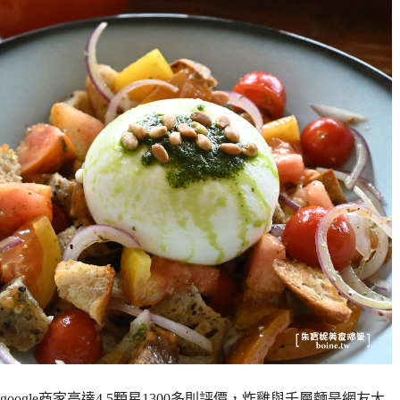
ogle商家高達4.5顆星1300多則評價，炸雞與千層麵是網友大