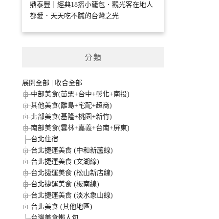
鼎泰豐｜經典18摺小籠包．觀光客在地人
都愛．天天吃不膩的台灣之光
分類
展開全部
|
收合全部
中部美食(苗栗+台中+彰化+南投)
其他美食(離島+宅配+超商)
北部美食(基隆+桃園+新竹)
南部美食(雲林+嘉義+台南+屏東)
台北住宿
台北捷運美食 (中和新蘆線)
台北捷運美食 (文湖線)
台北捷運美食 (松山新店線)
台北捷運美食 (板南線)
台北捷運美食 (淡水象山線)
台北美食 (其他地區)
台灣美食懶人包