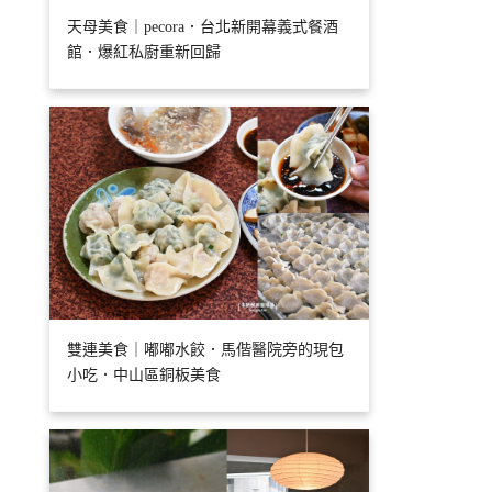
天母美食｜pecora．台北新開幕義式餐酒
館．爆紅私廚重新回歸
雙連美食｜嘟嘟水餃．馬偕醫院旁的現包
小吃．中山區銅板美食