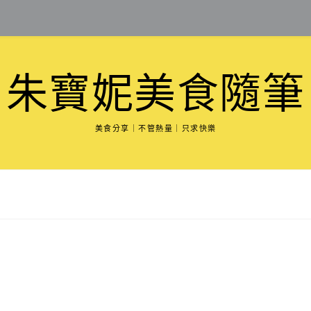
朱寶妮美食隨筆
美食分享｜不管熱量｜只求快樂