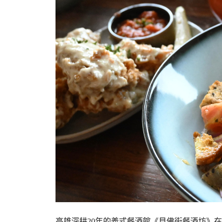
高雄深耕20年的義式餐酒館《貝佛街餐酒坊》在go