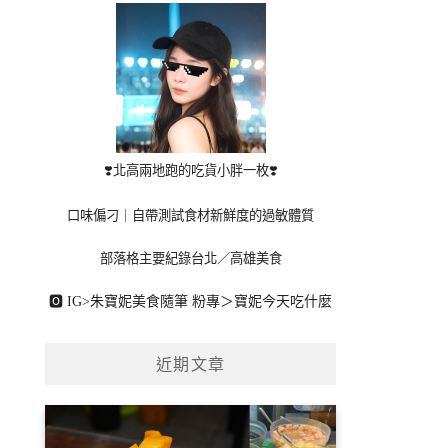
❣️北高兩地跑的吃貨小胖一枚❣️
口味偏刁｜自帶測試食材新鮮度的過敏體質
部落格主要紀錄台北／高雄美食
🅾 IG>
朱寶妮美食隨筆
粉專＞
寶妮今天吃什麼
近期文章