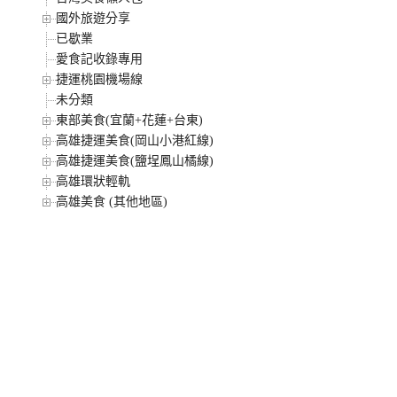
國外旅遊分享
已歇業
愛食記收錄專用
捷運桃園機場線
未分類
東部美食(宜蘭+花蓮+台東)
高雄捷運美食(岡山小港紅線)
高雄捷運美食(鹽埕鳳山橘線)
高雄環狀輕軌
高雄美食 (其他地區)