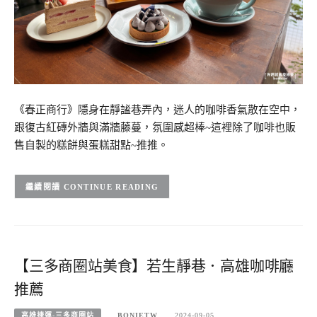
《春正商行》隱身在靜謐巷弄內，迷人的咖啡香氣散在空中，
跟復古紅磚外牆與滿牆藤蔓，氛圍感超棒~這裡除了咖啡也販
售自製的糕餅與蛋糕甜點~推推。
CONTINUE READING
【三多商圈站美食】若生靜巷．高雄咖啡廳
推薦
高雄捷運-三多商圈站
BONIETW
2024-09-05