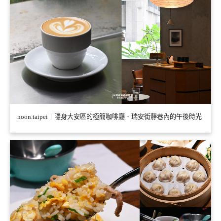
noon.taipei｜隱身大安區的極簡咖啡廳．瑞安街靜巷內的午後時光