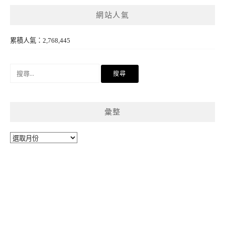
網站人氣
累積人氣：2,768,445
搜
尋
關
鍵
彙整
字:
彙
整