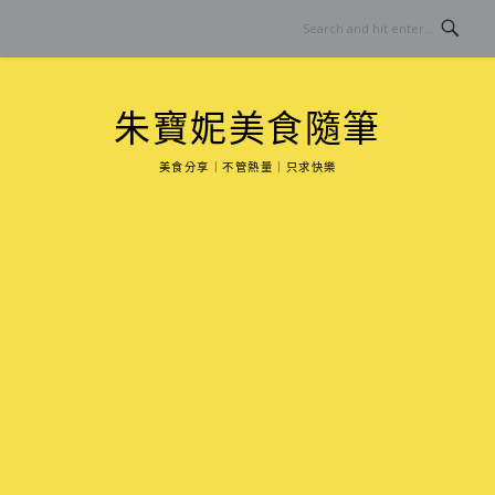
Skip
to
content
朱寶妮美食隨筆
美食分享｜不管熱量｜只求快樂