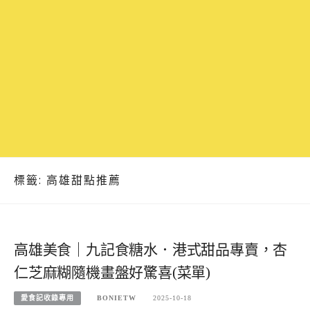
標籤:
高雄甜點推薦
高雄美食｜九記食糖水．港式甜品專賣，杏
仁芝麻糊隨機畫盤好驚喜(菜單)
愛食記收錄專用
BONIETW
2025-10-18