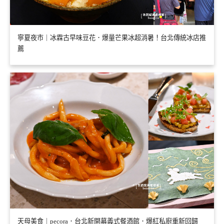
寧夏夜市｜冰霖古早味豆花．爆量芒果冰超消暑！台北傳統冰店推
薦
天母美食｜pecora．台北新開幕義式餐酒館．爆紅私廚重新回歸