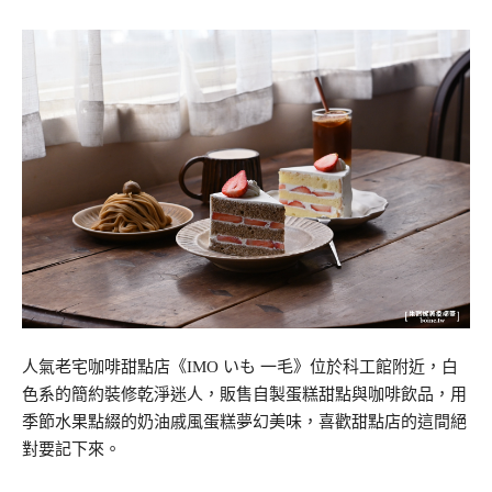
人氣老宅咖啡甜點店《IMO いも 一毛》位於科工館附近，白
色系的簡約裝修乾淨迷人，販售自製蛋糕甜點與咖啡飲品，用
季節水果點綴的奶油戚風蛋糕夢幻美味，喜歡甜點店的這間絕
對要記下來。