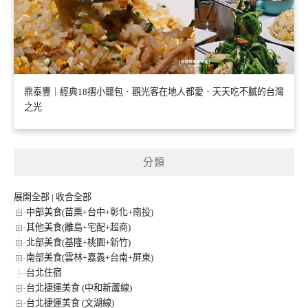
鼎泰豐｜經典18摺小籠包．觀光客在地人都愛．天天吃不膩的台灣
之光
分類
展開全部
|
收合全部
中部美食(苗栗+台中+彰化+南投)
其他美食(離島+宅配+超商)
北部美食(基隆+桃園+新竹)
南部美食(雲林+嘉義+台南+屏東)
台北住宿
台北捷運美食 (中和新蘆線)
台北捷運美食 (文湖線)