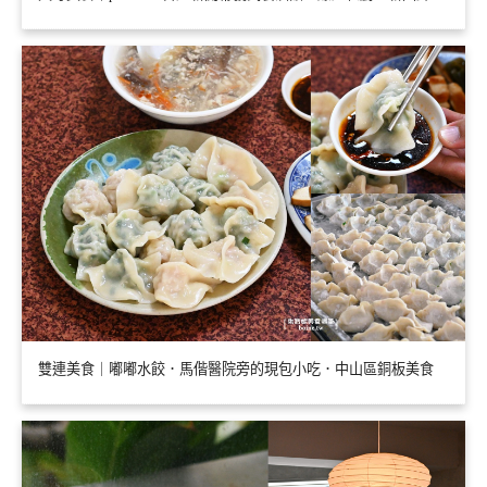
雙連美食｜嘟嘟水餃．馬偕醫院旁的現包小吃．中山區銅板美食