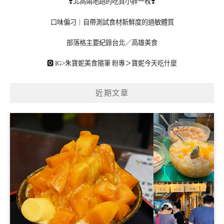
❣️北高兩地跑的吃貨小胖一枚❣️
口味偏刁｜自帶測試食材新鮮度的過敏體質
部落格主要紀錄台北／高雄美食
🅾 IG>
朱寶妮美食隨筆
粉專＞
寶妮今天吃什麼
近期文章