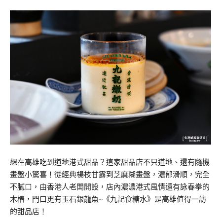
想在高雄吃到道地港式甜品？這家甜品店不只道地、還有隨機
畫盤小驚喜！從經典楊枝甘露到芝麻糊畫盤，濃郁滑順，完全
不膩口，由香港人老闆開設，店內濃濃港式風情還有詠春拳的
木樁，門口更有玉石銀龍魚~《九記食糖水》是高雄值得一訪
的甜品店！