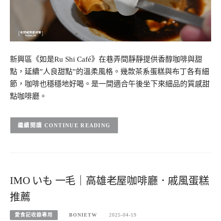
新興區《如是Ru Shi Café》在巷弄間靜靜提供香醇咖啡與甜
點，延續”人良甜點”的溫柔風格。幾款茶系蛋糕與布丁各有細
節，咖啡也穩穩地好喝。是一間適合午後坐下來細品的質感甜
點咖啡廳。
CONTINUE READING
IMO いも 一毛｜高雄老屋咖啡廳．戚風蛋糕
推薦
愛食記收錄專用
BONIETW
2025-04-19