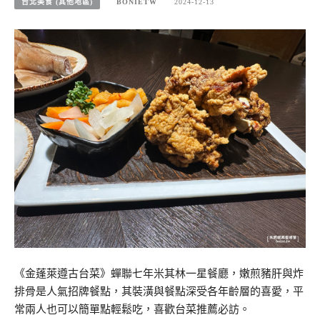
台北美食 (其他地區)
BONIETW
2024-12-13
《金蓬萊遵古台菜》蟬聯七年米其林一星餐廳，嫩煎豬肝與炸
排骨是人氣招牌餐點，其裝潢與餐點深受各年齡層的喜愛，平
常兩人也可以簡單點輕鬆吃，喜歡台菜推薦必訪。