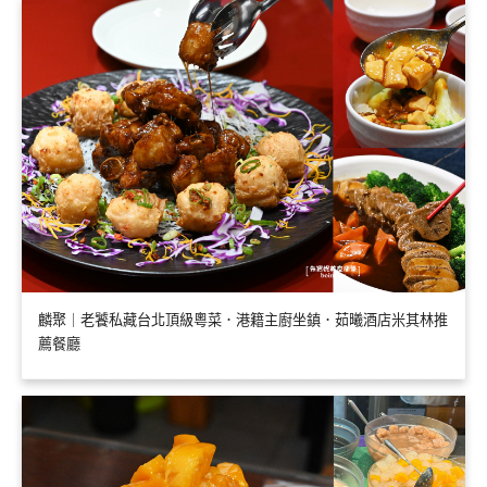
麟聚｜老饕私藏台北頂級粵菜．港籍主廚坐鎮．茹曦酒店米其林推
薦餐廳