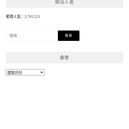
網站人氣
累積人氣：2,791,221
搜
尋
關
鍵
彙整
字:
彙
整