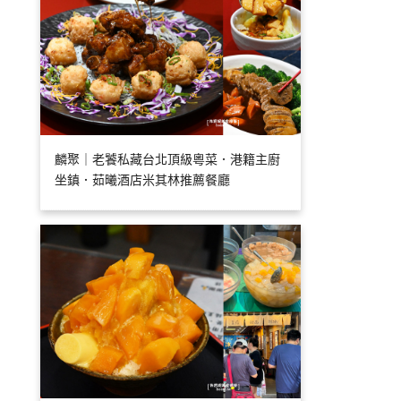
麟聚｜老饕私藏台北頂級粵菜．港籍主廚
坐鎮．茹曦酒店米其林推薦餐廳