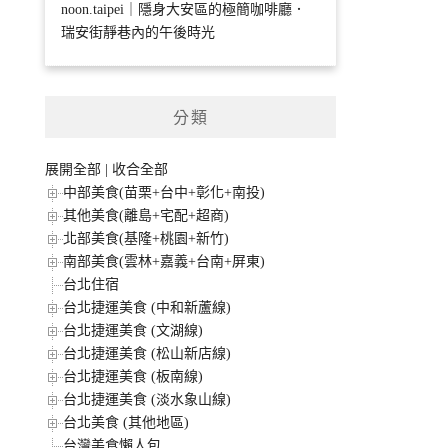
noon.taipei｜隱身大安區的極簡咖啡廳．
瑞安街靜巷內的午後時光
分類
展開全部
|
收合全部
中部美食(苗栗+台中+彰化+南投)
其他美食(離島+宅配+超商)
北部美食(基隆+桃園+新竹)
南部美食(雲林+嘉義+台南+屏東)
台北住宿
台北捷運美食 (中和新蘆線)
台北捷運美食 (文湖線)
台北捷運美食 (松山新店線)
台北捷運美食 (板南線)
台北捷運美食 (淡水象山線)
台北美食 (其他地區)
台灣美食懶人包