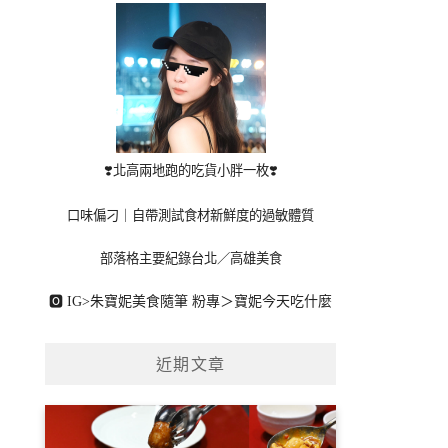
❣️北高兩地跑的吃貨小胖一枚❣️
口味偏刁｜自帶測試食材新鮮度的過敏體質
部落格主要紀錄台北／高雄美食
🅾 IG>
朱寶妮美食隨筆
粉專＞
寶妮今天吃什麼
近期文章