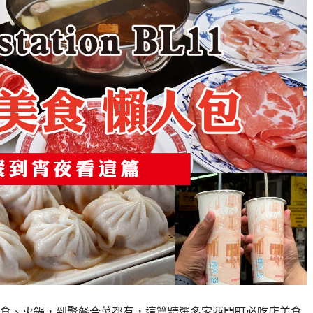
食、火鍋，到聚餐合菜都有，這篇精選多家西門町必吃店美食