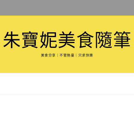
朱寶妮美食隨筆
美食分享｜不管熱量｜只求快樂