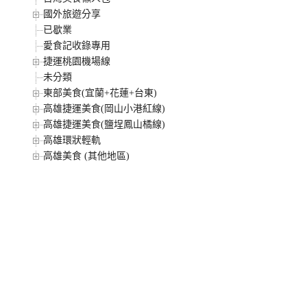
國外旅遊分享
已歇業
愛食記收錄專用
捷運桃園機場線
未分類
東部美食(宜蘭+花蓮+台東)
高雄捷運美食(岡山小港紅線)
高雄捷運美食(鹽埕鳳山橘線)
高雄環狀輕軌
高雄美食 (其他地區)