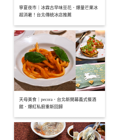
寧夏夜市｜冰霖古早味豆花．爆量芒果冰
超消暑！台北傳統冰店推薦
天母美食｜pecora．台北新開幕義式餐酒
館．爆紅私廚重新回歸