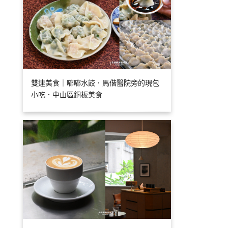
雙連美食｜嘟嘟水餃．馬偕醫院旁的現包
小吃．中山區銅板美食