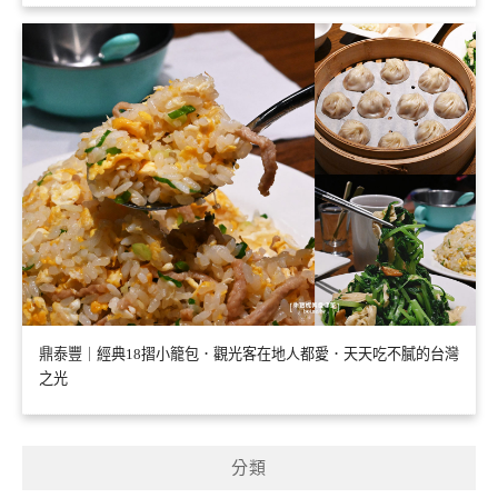
鼎泰豐｜經典18摺小籠包．觀光客在地人都愛．天天吃不膩的台灣
之光
分類