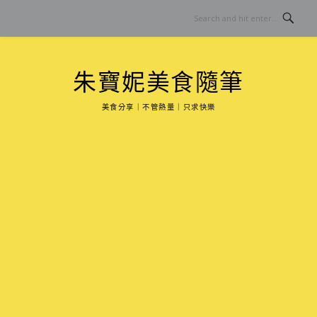
Skip
to
content
朱寶妮美食隨筆
美食分享｜不管熱量｜只求快樂