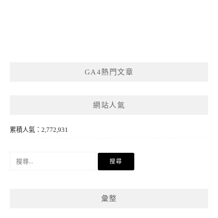
GA4熱門文章
網站人氣
累積人氣：2,772,931
搜
尋
關
鍵
彙整
字: