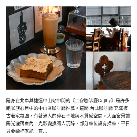
隱身在北車與捷運中山站中間的《二會咖啡廳Gojiby》是許多
跑咖族心目中的中山區咖啡廳推薦。這間 台北咖啡廳 充滿復
古老宅氛圍，有著迷人的碎石子地與木質感空間。大面窗景讓
陽光灑落室內，光影變換讓人沉醉，部分座位設有插座，平日
只要續杯就能一直…