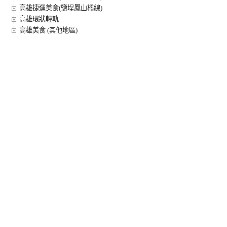
高雄捷運美食(鹽埕鳳山橘線)
高雄環狀輕軌
高雄美食 (其他地區)