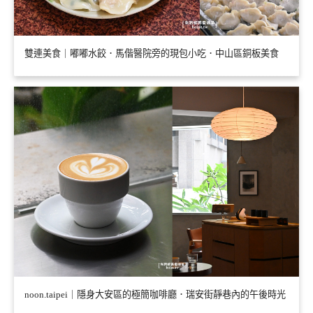
雙連美食｜嘟嘟水餃．馬偕醫院旁的現包小吃．中山區銅板美食
noon.taipei｜隱身大安區的極簡咖啡廳．瑞安街靜巷內的午後時光