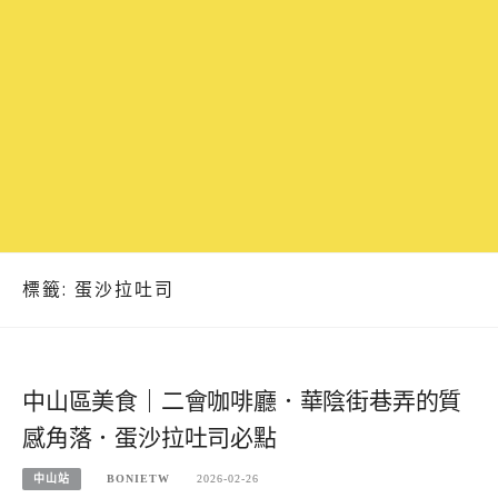
標籤:
蛋沙拉吐司
中山區美食｜二會咖啡廳．華陰街巷弄的質
感角落．蛋沙拉吐司必點
中山站
BONIETW
2026-02-26