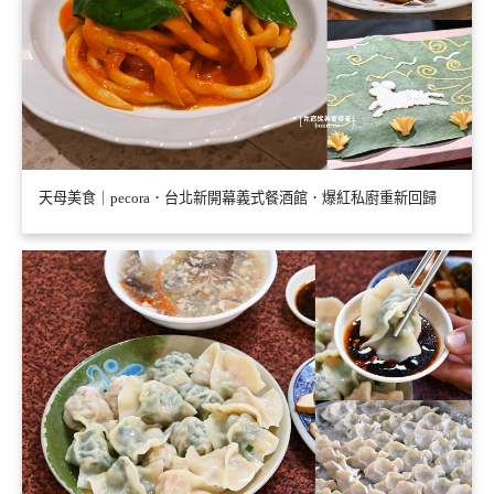
天母美食｜pecora．台北新開幕義式餐酒館．爆紅私廚重新回歸