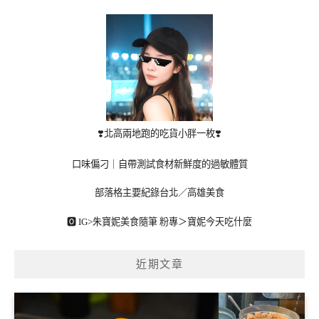
❣️北高兩地跑的吃貨小胖一枚❣️
口味偏刁｜自帶測試食材新鮮度的過敏體質
部落格主要紀錄台北／高雄美食
🅾 IG>
朱寶妮美食隨筆
粉專＞
寶妮今天吃什麼
近期文章