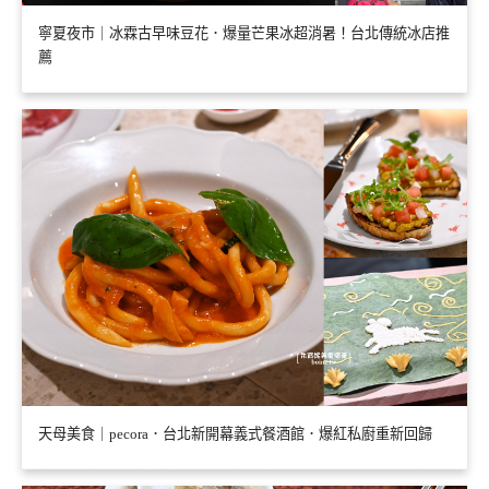
寧夏夜市｜冰霖古早味豆花．爆量芒果冰超消暑！台北傳統冰店推
薦
天母美食｜pecora．台北新開幕義式餐酒館．爆紅私廚重新回歸