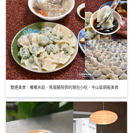
雙連美食｜嘟嘟水餃．馬偕醫院旁的現包小吃．中山區銅板美食