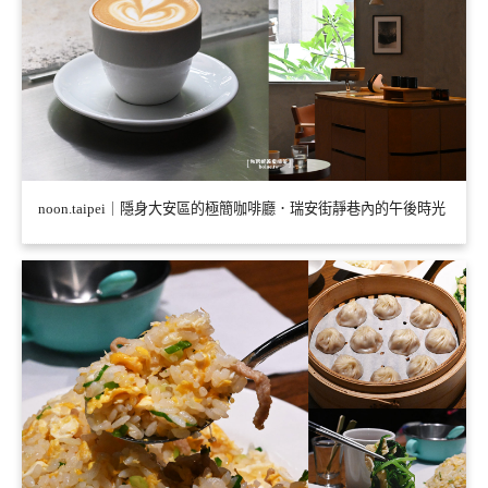
noon.taipei｜隱身大安區的極簡咖啡廳．瑞安街靜巷內的午後時光