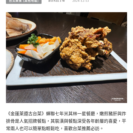
台北美食 (其他地區)
BONIETW
2024-12-13
《金蓬萊遵古台菜》蟬聯七年米其林一星餐廳，嫩煎豬肝與炸
排骨是人氣招牌餐點，其裝潢與餐點深受各年齡層的喜愛，平
常兩人也可以簡單點輕鬆吃，喜歡台菜推薦必訪。