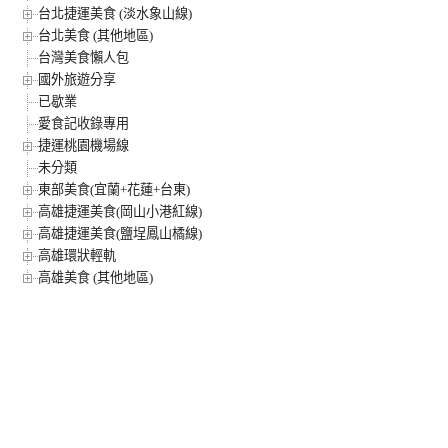
台北捷運美食 (淡水象山線)
台北美食 (其他地區)
台灣美食懶人包
國外旅遊分享
已歇業
愛食記收錄專用
捷運桃園機場線
未分類
東部美食(宜蘭+花蓮+台東)
高雄捷運美食(岡山小港紅線)
高雄捷運美食(鹽埕鳳山橘線)
高雄環狀輕軌
高雄美食 (其他地區)