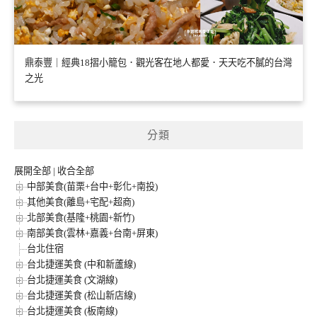
鼎泰豐｜經典18摺小籠包．觀光客在地人都愛．天天吃不膩的台灣
之光
分類
展開全部
|
收合全部
中部美食(苗栗+台中+彰化+南投)
其他美食(離島+宅配+超商)
北部美食(基隆+桃園+新竹)
南部美食(雲林+嘉義+台南+屏東)
台北住宿
台北捷運美食 (中和新蘆線)
台北捷運美食 (文湖線)
台北捷運美食 (松山新店線)
台北捷運美食 (板南線)