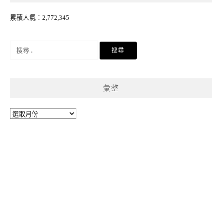
累積人氣：2,772,345
搜
尋
關
鍵
彙整
字:
彙
整