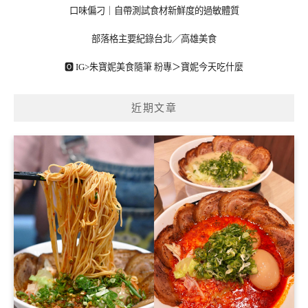
口味偏刁｜自帶測試食材新鮮度的過敏體質
部落格主要紀錄台北／高雄美食
🅾 IG>
朱寶妮美食隨筆
粉專＞
寶妮今天吃什麼
近期文章