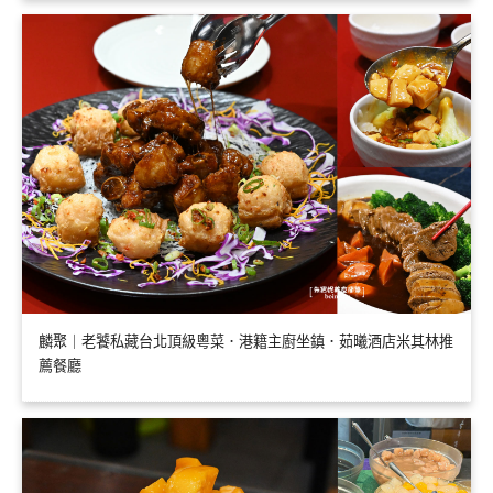
麟聚｜老饕私藏台北頂級粵菜．港籍主廚坐鎮．茹曦酒店米其林推
薦餐廳