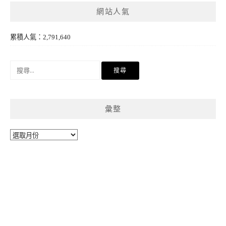
網站人氣
累積人氣：2,791,640
搜
尋
關
鍵
彙整
字:
彙
整