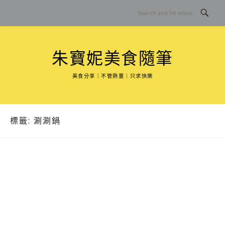
Skip
to
content
朱寶妮美食隨筆
美食分享｜不管熱量｜只求快樂
標籤:
涮涮鍋