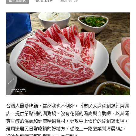
南京三民站
BONIETW
2025-05-23
台灣人最愛吃鍋，當然我也不例外，《市民大道涮涮鍋》東興
店，提供單點制的涮涮鍋，沒有花俏的湯底與自助吧，以其清
爽甘醇的湯頭和健康精選食材，專攻中上價位的涮涮鍋市場，
是周邊居民日常吃鍋的好地方，從晚上一路營業到清晨5點，